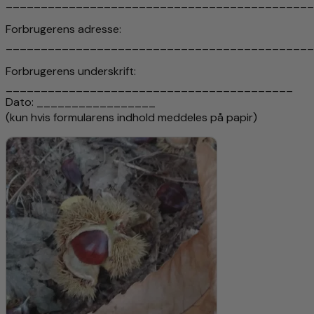
____________________________________________
Forbrugerens adresse:
____________________________________________
Forbrugerens underskrift:
_________________________________________
Dato: _________________
(kun hvis formularens indhold meddeles på papir)