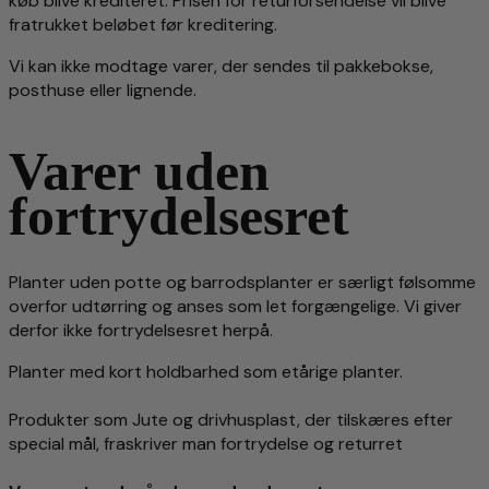
køb blive krediteret. Prisen for returforsendelse vil blive
fratrukket beløbet før kreditering.
Vi kan ikke modtage varer, der sendes til pakkebokse,
posthuse eller lignende.
Varer uden
fortrydelsesret
Planter uden potte og barrodsplanter er særligt følsomme
overfor udtørring og anses som let forgængelige. Vi giver
derfor ikke fortrydelsesret herpå.
Planter med kort holdbarhed som etårige planter.
Produkter som Jute og drivhusplast, der tilskæres efter
special mål, fraskriver man fortrydelse og returret