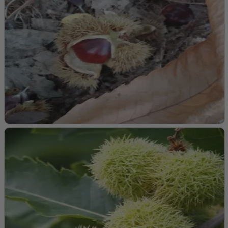
madlavning.
Farve:
Skinnende, mørkebrune nødder med en glat
overflade.
Modningstid:
Efterår, typisk i oktober.
Løv:
Farve:
Mørkegrønne, skinnende blade om sommeren, som
skifter til gule og brune nuancer om efteråret.
Form:
Længde-ovale, savtakkede blade.
Vækst:
Højde og Bredde:
Kan vokse op til 15-20 meter i højden
og 10-15 meter i bredden.
Form:
Opret, bred krone med stærke grene.
Dyrkningsvejledning for Ægte kastanje
‘Marigoule’