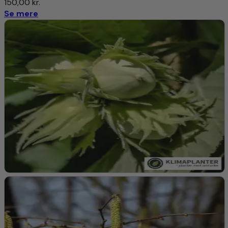
150,00
kr.
kastanjesorter for at øge frugtsætningen. Vi anbefaler at
Se mere
man planter
Bouche de Beltizac
i nærheden
Anvendelse i Haven
Dekorativt Træ:
Med sine store, grønne blade og
skinnende nødder er ‘Marigoule’ et smukt prydtræ, der kan
give struktur og skygge i haven.
Skyggetræ:
Dets brede krone gør det velegnet som
skyggetræ i større haver og parker.
Vindafskærmning:
Kan bruges som en naturlig
vindafskærmning takket være sin højde og tætte løv.
Anvendelse i Køkkenet
Spiselige Nødder:
Nødderne kan spises friske, ristes eller
tilberedes på mange forskellige måder. De er lækre i både
søde og salte retter.
Bagning og Madlavning:
Nødderne kan bruges i alt fra
kager og brød til fyld og salater.