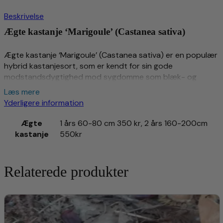
Beskrivelse
Ægte kastanje ‘Marigoule’ (Castanea sativa)
Ægte kastanje ‘Marigoule’ (Castanea sativa) er en populær
hybrid kastanjesort, som er kendt for sin gode
modstandsdygtighed mod sygdomme som blæk- og
kræftsyge, samt sine store, velsmagende nødder.
Læs mere
‘Marigoule’ er en krydsning mellem europæisk kastanje
Yderligere information
(Castanea sativa) og japansk kastanje (Castanea crenata),
hvilket gør den til et ideelt valg for både hobbygartnere og
Ægte
1 års 60-80 cm 350 kr, 2 års 160-200cm
kommercielle dyrkere.
kastanje
550kr
Egenskaber for Ægte kastanje ‘Marigoule’
Relaterede produkter
Nødder:
Størrelse:
Store nødder, typisk 2,5-3 cm i diameter.
Smag:
Mildt sød og nøddeagtig smag, ideel til bagning og