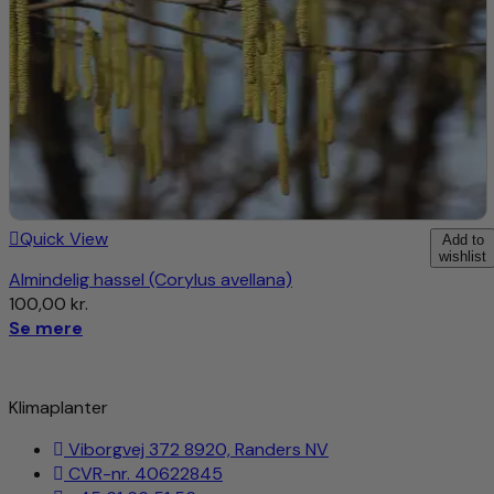
Mel:
De tørrede nødder kan males til mel og bruges i
glutenfrit bagværk.
Kastanjecreme:
Nødderne kan koges og pureres til en
lækker kastanjecreme, der kan anvendes som fyld i
desserter eller smøres på brød.
Med denne dyrkningsvejledning og anvendelsesideer kan
du få det bedste ud af din ægte kastanje ‘Marigoule’
(Castanea sativa) og nyde dens skønhed og funktionalitet i
haven samt dens kulinariske muligheder i køkkenet.
Quick View
Add to
wishlist
Almindelig hassel (Corylus avellana)
100,00
kr.
Se mere
Klimaplanter
Viborgvej 372 8920, Randers NV
CVR-nr. 40622845