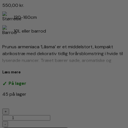
550,00
kr.
120-160cm
10L eller barrod
Prunus armeniaca ‘Lāsma’ er et middelstort, kompakt
abrikostræ med dekorativ tidlig forårsblomstring i hvide til
lyserøde nuancer. Træet bærer søde, aromatiske og
saftige frugter, som modner i juli–august og er perfekte til
Læs mere
frisk spisning, marmelade, desserter og bagværk. Velegnet
til mindre og mellemstore haver, og trives bedst i fuld sol
På lager
på veldrænet, næringsrig jord med læ for stærk vind.
45 på lager
kr.120,00
Abrikos
+
'Lāsma'
Prunus
-