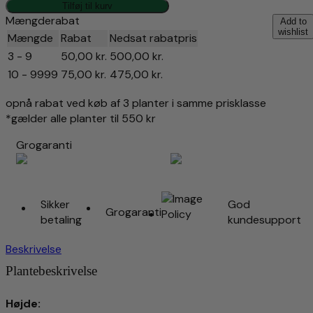
armeniaca
Tilføj til kurv
antal
Mængderabat
Add to
wishlist
Mængde
Rabat
Nedsat rabatpris
3 - 9
50,00
kr.
500,00
kr.
10 - 9999
75,00
kr.
475,00
kr.
opnå rabat ved køb af 3 planter i samme prisklasse
*gælder alle planter til 550 kr
Grogaranti
Sikker
God
Grogaranti
betaling
kundesupport
Beskrivelse
Plantebeskrivelse
Højde: