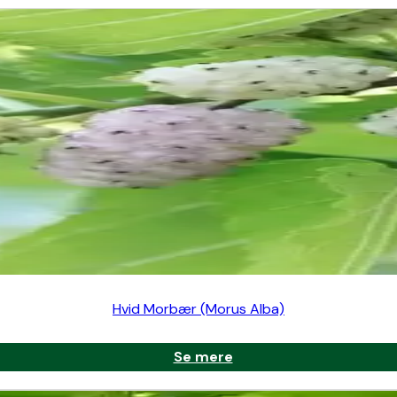
ene og en dekorativ, tæt krone.
er i juli, som tiltrækker bier og andre bestøvende insekter.
psler med 2–3 frugter per kapsel. Modner i efteråret.
og ristning.
Hvid Morbær (Morus Alba)
Se mere
at sur til neutral pH. Tåler ikke stående vand.