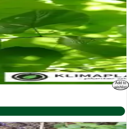
kst fremfor frugtproduktion.
Add to
wishlist