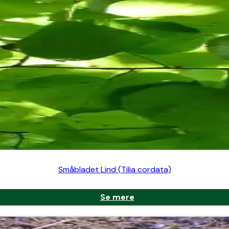
 med god plads til kronen.
 Etablerede træer tåler tørke moderat.
dgå overgødskning med kvælstof, da det kan fremme kraftig væ
ene. Gør det i vinterhalvåret.
od frugtsætning.
Småbladet Lind (Tilia cordata)
ts beskyttende krone.
Se mere
mange arter.