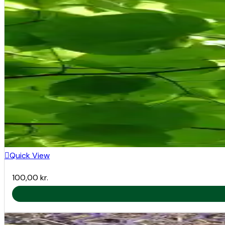
Plant i forår eller efterår på et solrigt, beskyttet sted
Vanding:
Regelmæssig vanding de første par år efter plantning.
Gødning:
Tilfør kompost eller organisk gødning om foråret. Un
Beskæring:
Kun let beskæring for at fjerne døde eller krydsende gr
Naturlige Økosystemer
Bestøvere:
Quick View
Bier og humlebier tiltrækkes af blomsterne og sikrer g
100,00
kr.
Fugleliv:
Fugle og små pattedyr nyder både frugterne og træe
Habitatværdi:
Bidrager til biodiversitet ved at give føde og skjul for 