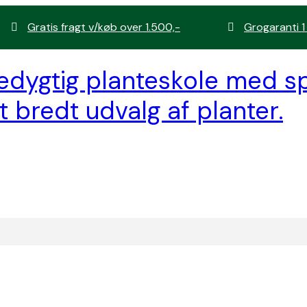
Gratis fragt v/køb over 1.500,-
Grogaranti 1
edygtig planteskole med sp
t bredt udvalg af planter.