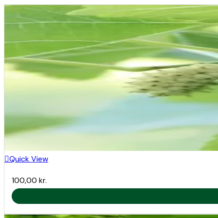
Vækstform:
Stort løvfældende træ med kraftige, uregelmæssige gr
Blomstring:
Langblomstrende gule hanblomster og mindre hunblomst
Frugt:
Store, blanke kastanjer med tyk, brun skal, typisk i ka
Smag:
Sød, nøddeagtig og mild. Velegnet til bagning, kogning 
Dyrkningsvejledning
Lysforhold:
Quick View
Trives bedst i fuld sol, men tolererer let skygge.
100,00
kr.
Jordtype:
Foretrækker dyb, veldrænet, næringsrig jord med moder
Plantning: