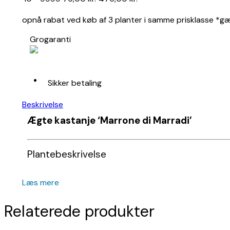
opnå rabat ved køb af 3 planter i samme prisklasse *gæld
Grogaranti
Sikker betaling
Beskrivelse
Ægte kastanje
‘Marrone di Marradi’
Plantebeskrivelse
Højde:
Læs mere
Op til 20–25 meter som fuldvoksent træ.
Relaterede produkter
Bredde:
10–15 meter med bred, rund krone.