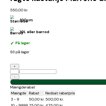
550,00
kr.
100cm
10L eller barrod
På lager
93 på lager
kr.120,00
Ægte
+
kastanje
Marrone
-
di
Marradi
Mængderabat
antal
Mængde
Rabat
Nedsat rabatpris
3 - 9
50,00
kr.
500,00
kr.
10 - 9999
75,00
kr.
475,00
kr.