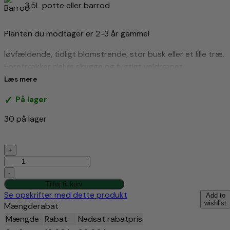
3,5L potte eller barrod
Planten du modtager er 2-3 år gammel
løvfældende, tidligt blomstrende, stor busk eller et lille træ.
Foretrækker delvis skygge og fugtigt veldrænet
sandblandet lerjord, men kan tilpasses både våde og tørre
Læs mere
steder og forskellige jordtyper. Den vil vokse i fuld sol, men
På lager
værdsætter eftermiddagens skygge især mod syd
30 på lager
kr.120,00
Bærmispel
+
Amelanchier
lamarckii
-
antal
Tilføj til kurv
Se opskrifter med dette produkt
Add to
wishlist
Mængderabat
Mængde
Rabat
Nedsat rabatpris