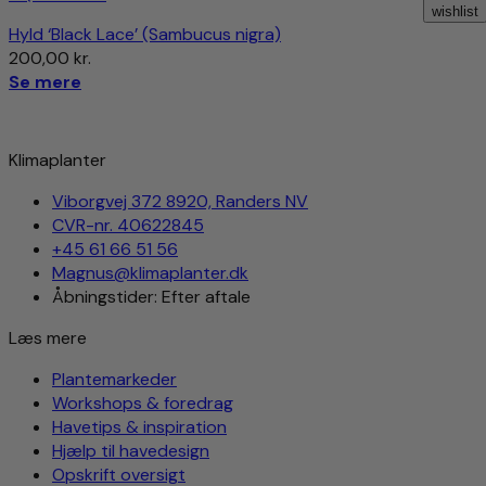
Smoothies og Juicer:
Bærrene kan blendes i smoothies
wishlist
eller presses til juice for en sund og forfriskende drik.
Hyld ‘Black Lace’ (Sambucus nigra)
Tørrede Bær:
Bærrene kan tørres og bruges som en
200,00
kr.
næringsrig snack eller tilføjelse til müsli og bagværk.
Se mere
Med denne dyrkningsvejledning og anvendelsesideer kan
du få det bedste ud af din bærmispel (Amelanchier
Klimaplanter
lamarckii), og nyde dens skønhed og funktionalitet i haven
samt dens kulinariske muligheder i køkkenet
Viborgvej 372 8920, Randers NV
CVR-nr. 40622845
+45 61 66 51 56
Magnus@klimaplanter.dk
Åbningstider: Efter aftale
Læs mere
Plantemarkeder
Workshops & foredrag
Havetips & inspiration
Hjælp til havedesign
Opskrift oversigt