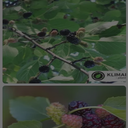
Lys:
Foretrækker fuld sol til let skygge for optimal vækst
og frugtsætning.
Jord:
Foretrækker veldrænet, frugtbar jord, men er
tilpasningsdygtig og kan vokse i en række jordtyper,
inklusive sandet og leret jord.
2. Plantning:
Tidspunkt:
Bedst at plante om foråret eller efteråret, når
jorden er let at arbejde med.
Hul:
Grav et hul, der er bredt og dybt nok til at rumme
rodklumpen.
Placering:
Placer planten i hullet og fyld op med jord, tryk
forsigtigt for at fjerne luftlommer.
3. Vanding og Gødning:
Vanding:
Vand regelmæssigt, især i de første
vækstsæsoner, for at etablere et dybt og omfattende
rodnet. Efter etablering er planten relativt tørketolerant.