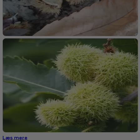
2. Vækstforhold i Naturen:
Habitat:
Vokser naturligt i skovområder, langs flodbredder
og i åbne enge.
Jordtyper:
Trives i en række jordtyper, fra sandet til leret
jord, så længe jorden er veldrænet.
Klimaforhold:
Tåler kolde vintre og varme somre, hvilket
gør den velegnet til tempererede klimazoner.
Bestøvning:
Bestøvere:
Tiltrækker bier, sommerfugle og andre
insekter, der hjælper med bestøvningen.
Bestøvningstype:
Bærmispel er selvbestøvende, men
krydsbestøvning kan forbedre frugtsætningen og
udbyttet. f.eks plant en
Bærmispel (Amelanchier
rotundifolia)
i nærheden
Anvendelse i Haven:
Læs mere