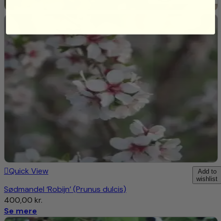
Duft:
Let duftende, tiltrækker bestøvere som bier og
sommerfugle.
Løv:
Farve:
Grønne blade om sommeren, der skifter til rødlige
og orange nuancer om efteråret.
Form:
Ovale til runde blade.
Vækst:
Højde og Bredde:
Kan vokse op til 6-10 meter i højden og
4-6 meter i bredden.
Form:
Opret, busket vækst eller som et lille træ.
Dyrkningsvejledning Bærmispel (Amelanchier
Quick View
Add to
lamarckii)
wishlist
Sødmandel ‘Robijn’ (Prunus dulcis)
400,00
kr.
1. Placering og Forberedelse:
Se mere