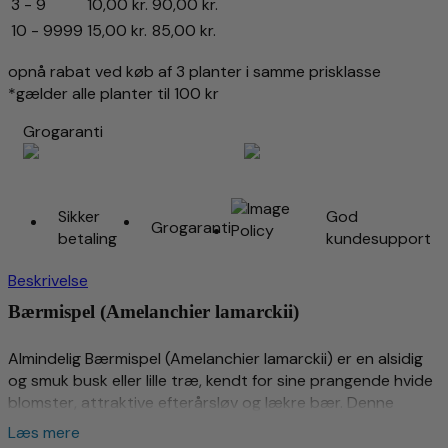
3 - 9
10,00
kr.
90,00
kr.
10 - 9999
15,00
kr.
85,00
kr.
opnå rabat ved køb af 3 planter i samme prisklasse
*gælder alle planter til 100 kr
Grogaranti
Sikker
God
Grogaranti
betaling
kundesupport
Beskrivelse
Bærmispel (Amelanchier lamarckii)
Almindelig Bærmispel (Amelanchier lamarckii) er en alsidig
og smuk busk eller lille træ, kendt for sine prangende hvide
blomster, attraktive efterårsløv og lækre bær. Denne
plante er populær i haver og landskaber på grund af dens
Læs mere
prydværdi og spiselige frugter. Bærmispel er en