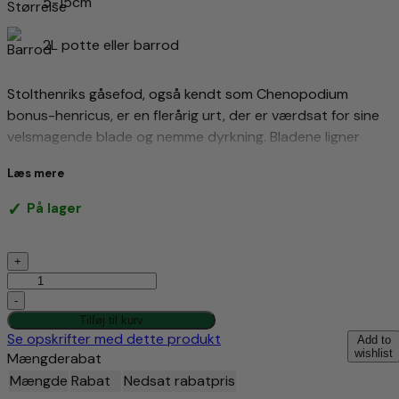
5-15cm
2L potte eller barrod
Stolthenriks gåsefod, også kendt som Chenopodium
bonus-henricus, er en flerårig urt, der er værdsat for sine
velsmagende blade og nemme dyrkning. Bladene ligner
spinatblade, men har en mere jordagtig smag med et strejf
Læs mere
af citrus. De kan spises rå i salater, dampes, sauteres eller
bruges i bagværk. Stolthenriks gåsefod er en god kilde til
På lager
vitaminer og mineraler, herunder A-, C- og E-vitamin,
kr.120,00
calcium og jern.
Stolthenriks
+
frøene kan spises som Qinoa
gåsefod
antal
-
Tilføj til kurv
Se opskrifter med dette produkt
Add to
wishlist
Mængderabat
Mængde
Rabat
Nedsat rabatpris