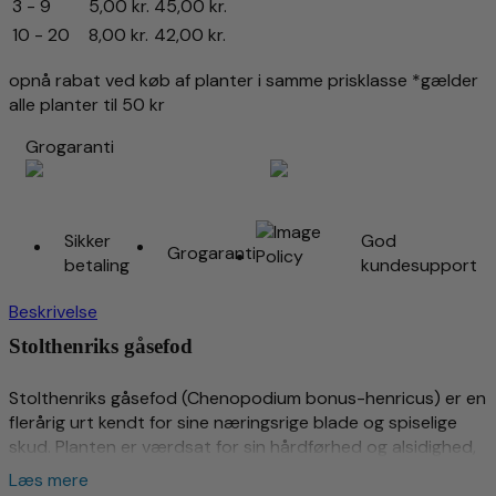
3 - 9
5,00
kr.
45,00
kr.
10 - 20
8,00
kr.
42,00
kr.
opnå rabat ved køb af planter i samme prisklasse *gælder
alle planter til 50 kr
Grogaranti
Sikker
God
Grogaranti
betaling
kundesupport
Beskrivelse
Stolthenriks gåsefod
Stolthenriks gåsefod (Chenopodium bonus-henricus) er en
flerårig urt kendt for sine næringsrige blade og spiselige
skud. Planten er værdsat for sin hårdførhed og alsidighed,
hvilket gør den til en fremragende tilføjelse til enhver
Læs mere
køkkenhave.