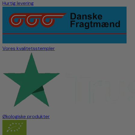
Hurtig levering
Vores kvalitetsstempler
Økologiske produkter