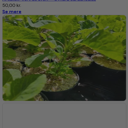
3. Vanding og Gødning:
50,00
kr.
Se mere
Vanding:
Vand regelmæssigt for at holde jorden konstant
fugtig, især i tørre perioder.
Gødning:
Gød med kompost eller en balanceret, langsomt
frigivende gødning om foråret og igen i midten af
vækstsæsonen.
4. Beskæring:
Høst:
Høst de unge skud og blade efterhånden som de
vokser. Klip bladene nær basen for at fremme ny vækst.
Vedligeholdelse:
Fjern eventuelle gulede eller
beskadigede blade for at holde planten sund.
Naturlige Økosystemer
1. Oprindelse og Udbredelse:
Oprindelse:
Stolthenriks gåsefod stammer fra Europa og