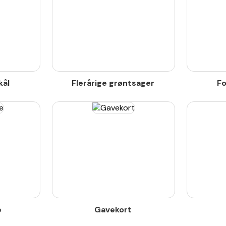
kål
Flerårige grøntsager
Fo
e
Gavekort