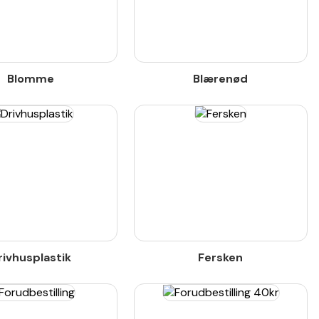
Blomme
Blærenød
rivhusplastik
Fersken