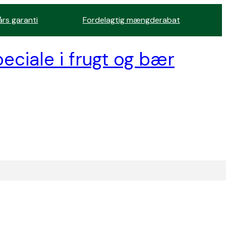
års garanti
Fordelagtig mængderabat
eciale i frugt og bær