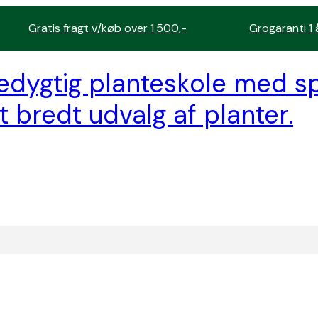
Gratis fragt v/køb over 1.500,-
Grogaranti 1 
edygtig planteskole med sp
t bredt udvalg af planter.