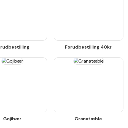
rudbestilling
Forudbestilling 40kr
Gojibær
Granatæble