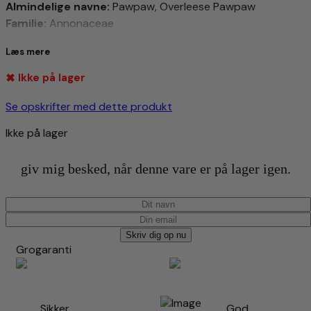
Almindelige navne:
Pawpaw, Overleese Pawpaw
Familie:
Annonaceae
Oprindelse:
Nordamerika
Læs mere
Højde:
Ikke på lager
3-5 meter
Kan blive op til 8 meter med tiden
Se opskrifter med dette produkt
Bredde:
Ikke på lager
2-3 meter
Blade:
giv mig besked, når denne vare er på lager igen.
Store, tredelte blade (op til 30 cm lange)
Grønne om sommeren, gyldne om efteråret
Blomster:
Skriv dig op nu
Store, lilla blomster (op til 5 cm i diameter)
Grogaranti
Dufter smukt om foråret
Frugt:
Store, gule frugter (op til 450g)
Sikker
God