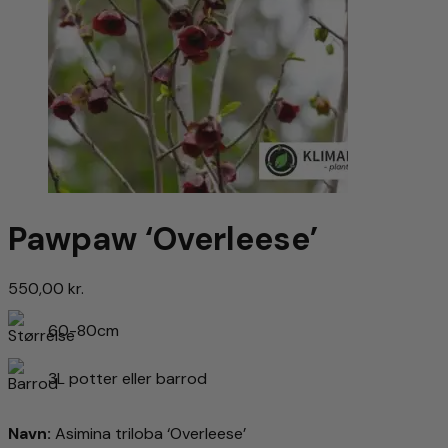
Pawpaw ‘Overleese’
550,00
kr.
60-80cm
3L potter eller barrod
Navn:
Asimina triloba ‘Overleese’