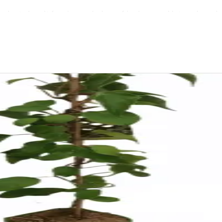
eplante kendt for sine søde, kernefrie druer og klatrende vækst
ergola eller hegn
spisning, juice og gelé
g sødme
neutral til let sur pH
tand mellem planter
erat, undgå stillestående vand
 lavt kvælstofniveau fremmer frugt fremfor bladvækst