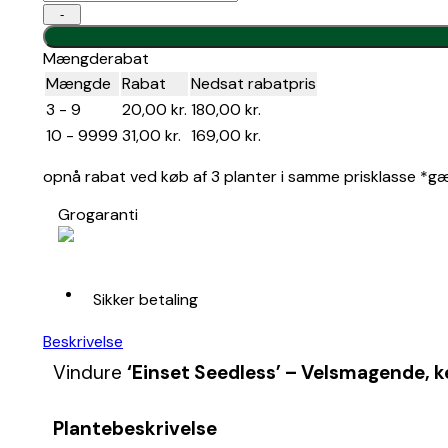
seedless’
Økologisk værdi: Vitis ‘Einset Seedless’ tiltrækker bier, huml
-
antal
Anvendelse: Planten er ideel som klatrende dekorativ plante i ha
Mængderabat
Mængde
Rabat
Nedsat rabatpris
3 - 9
20,00
kr.
180,00
kr.
10 - 9999
31,00
kr.
169,00
kr.
opnå rabat ved køb af 3 planter i samme prisklasse *gæld
Grogaranti
Sikker betaling
Beskrivelse
Vindure
‘Einset Seedless’ – Velsmagende, k
Plantebeskrivelse