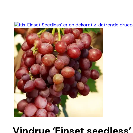
Vindrue ‘Einset seedless’