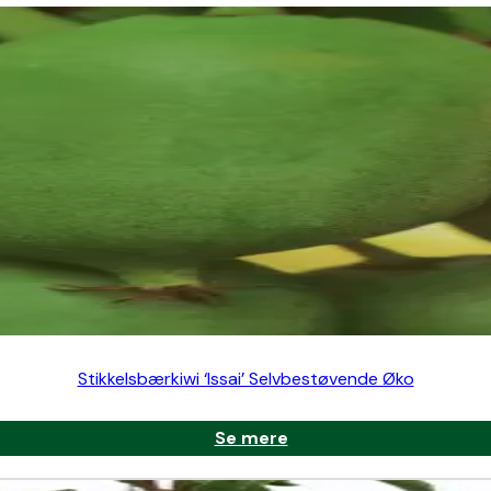
gtknopper og styrer vækst
e
naturlig frøspredning
gle; velegnet som klatreplante i
biodiversitetshaver
Stikkelsbærkiwi ‘Issai’ Selvbestøvende Øko
vning
kan øge udbyttet
g
Se mere
or maksimal frugtsætning