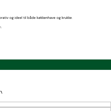
rativ og ideel til både køkkenhave og krukke.
n.
is fragt ved køb over 1.200 kr.).
n.