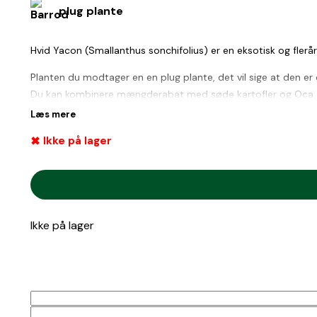
plug plante
Hvid Yacon (Smallanthus sonchifolius) er en eksotisk og flerå
Planten du modtager en en plug plante, det vil sige at den er 
Du kan kombinere mængderabat med søde kartofler og Oca
Læs mere
Da dette er en specialvare i begrænset antal og med et begræns
Ikke på lager
Hvis denne specialvare kombineres med andre produkter end sø
Hvis de øvrige produkter overstiger 1.200 kr. vil fragten forts
Ikke på lager