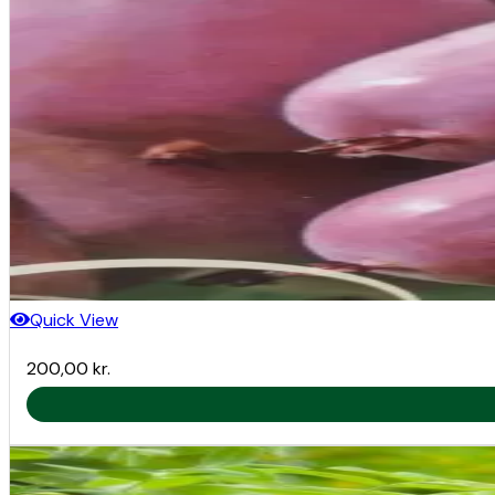
blomstrer, og dens dybe rodsystem forbedrer jordstr
Bestøvning
Planten er selvbestøvende, men blomstrer sent og får
Anvendelse
I haven er Yacon både dekorativ og nyttig. Den kan dyr
smoothies, juicer eller let tilberedte retter, hvor de b
personer, der ønsker et lavt sukkerindtag.
Opsummering
Hvid Yacon er en smuk, næringsrig og alsidig plante,
variation til haven og køkkenet.
Quick View
200,00
kr.