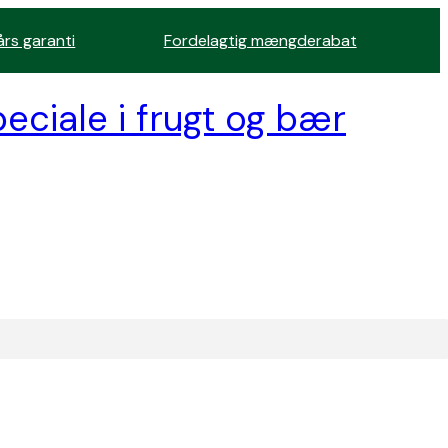
års garanti
Fordelagtig mængderabat
eciale i frugt og bær