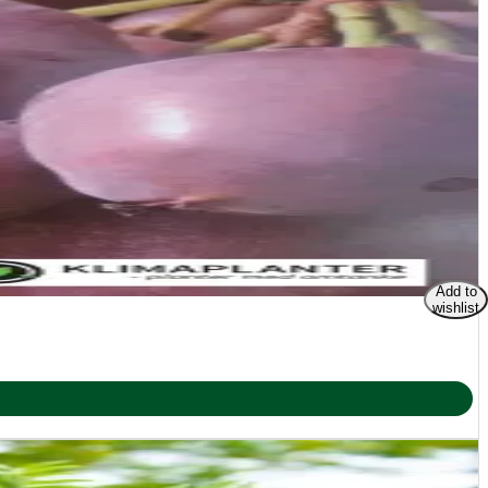
ved at dele de små vækstknolde (kronknolde) efter høst.
er. I køkkenet anvendes de friske, sprøde knolde i salater,
ltes og er rige på inulin, hvilket gør dem velegnede for
, giver et godt udbytte og bringer både sundhed og
Add to
wishlist