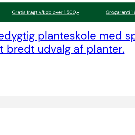
Gratis fragt v/køb over 1.500,-
Grogaranti 1 
edygtig planteskole med sp
t bredt udvalg af planter.