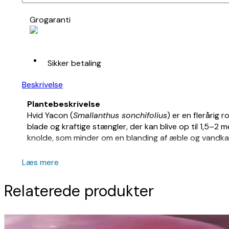
Grogaranti
Sikker betaling
Beskrivelse
Plantebeskrivelse
Hvid Yacon (
Smallanthus sonchifolius
) er en flerårig
blade og kraftige stængler, der kan blive op til 1,5–
knolde, som minder om en blanding af æble og vandkas
Dyrkningsvejledning
Læs mere
Yacon trives bedst på en solrig vokseplads i næringsrig
Vand regelmæssigt, da planten har et højt vandbehov, 
Relaterede produkter
formeringsknoldene kan de opbevares frostfrit og pla
Naturlige Økosystemer
Yacon bidrager til et sundt havemiljø med sin krafti