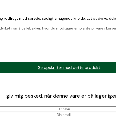
rig rodfrugt med sprøde, sødligt smagende knolde. Let at dyrke, deko
dyrket i små cellebakker, hvor du modtager en plante pr vare i kurve
et leveringsvindue, pålægges et specialtillæg på 50 kr. i fragt (grat
de kartofler og oca, vil fragten være 99 kr. + 50 kr.
at være 50 kr. for specialprodukterne.
Se opskrifter med dette produkt
giv mig besked, når denne vare er på lager ige