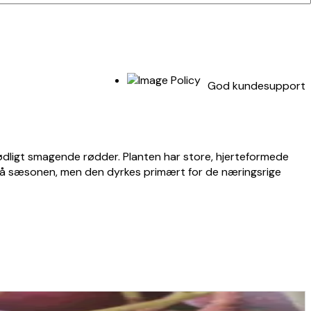
God kundesupport
 sødligt smagende rødder. Planten har store, hjerteformede
t på sæsonen, men den dyrkes primært for de næringsrige
 så udplantning bør ske, når jorden er varm (typisk i maj).
toppen er visnet ned – gerne før hård frost. For at bevare
udt nede. Den tiltrækker bestøvende insekter, når den