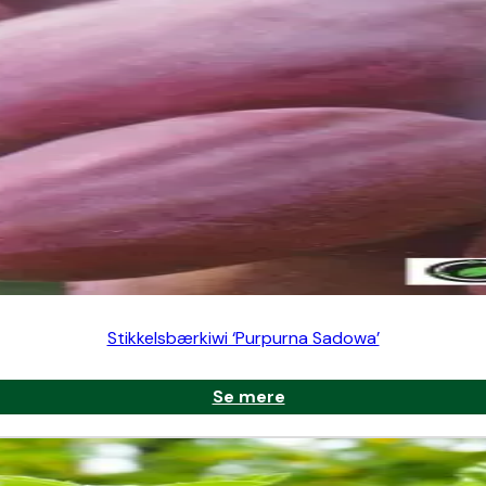
ukturen.
 sjældent modne frø i Danmark. Formering sker derfor bedst 
kes i køkkenhaven, som pryd i blomsterbedet eller i store krukk
evarer deres saftighed og let sødme. De kan også bages eller sy
 der kombinerer prydværdi og nytteværdi. Den er nem at dyrke
Stikkelsbærkiwi ‘Purpurna Sadowa’
Se mere