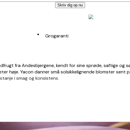
Skriv dig op nu
Grogaranti
 rodfrugt fra Andesbjergene, kendt for sine sprøde, saftige og
2 meter høje. Yacon danner små solsikkelignende blomster sen
tanje i smag og konsistens.
, veldrænet og fugtighedsbevarende jord. Den tåler ikke frost,
især i tørre perioder. Knoldene høstes om efteråret, efter at 
ntes igen næste forår.
ge vækst og jorddækkende blade, som hjælper med at holde ukr