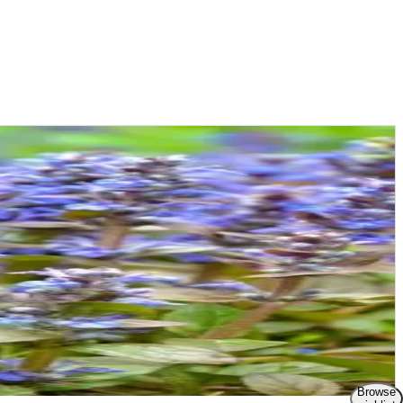
Browse
d (pH 6-7).