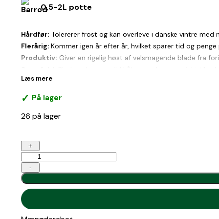
0,5-2L potte
Hårdfør:
Tolererer frost og kan overleve i danske vintre med 
Flerårig:
Kommer igen år efter år, hvilket sparer tid og penge p
Produktiv:
Giver en rigelig høst af velsmagende blade fra forår
Smagfuld:
Bladene har en mild kålsmag, der er perfekt til sal
Læs mere
Næringsrig:
Grønkål er en god kilde til vitaminer, mineraler og
På lager
26 på lager
kr.120,00
Flerårig
+
grønkål
'Chou
-
Daubenton'
antal