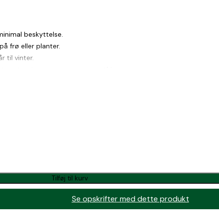
minimal beskyttelse.
å frø eller planter.
 til vinter.
ater, stuvninger, supper og smoothies.
 fibre.
Tilføj til kurv
Se opskrifter med dette produkt