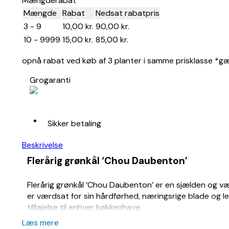
Mængderabat
Mængde
Rabat
Nedsat rabatpris
3 - 9
10,00
kr.
90,00
kr.
10 - 9999
15,00
kr.
85,00
kr.
opnå rabat ved køb af 3 planter i samme prisklasse *gæld
Grogaranti
Sikker betaling
Beskrivelse
Flerårig grønkål ‘Chou Daubenton’
Flerårig grønkål ‘Chou Daubenton’ er en sjælden og værd
er værdsat for sin hårdførhed, næringsrige blade og l
tilføjelse til enhver køkkenhave.
Læs mere