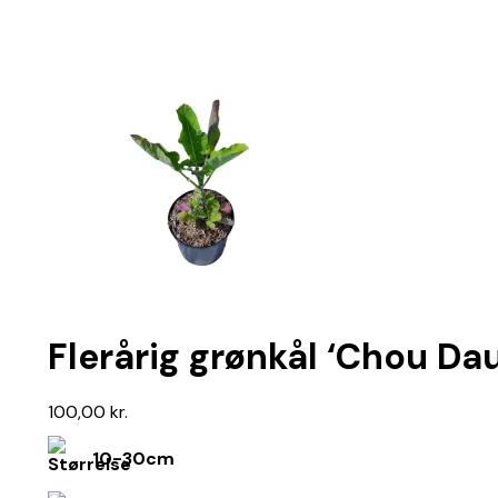
Flerårig grønkål ‘Chou Da
100,00
kr.
10-30cm