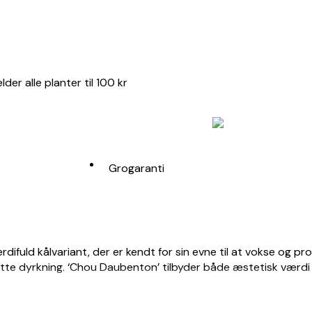
er alle planter til 100 kr
Grogaranti
ifuld kålvariant, der er kendt for sin evne til at vokse og pr
ette dyrkning. ‘Chou Daubenton’ tilbyder både æstetisk værdi o