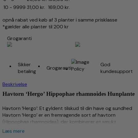
Blomstrer i foråret kræver en han plante vi anbefaler
10 - 9999
31,00
kr.
169,00
kr.
‘Pollmix’
opnå rabat ved køb af 3 planter i samme prisklasse
Frugt:
*gælder alle planter til 200 kr
Små, orange bær (op til 1 cm i diameter)
Grogaranti
Glatte og runde
Saftigt, orange flesh med syrlig smag
Modner i september-oktober
Sikker
God
Hårdførhed:
Grogaranti
betaling
kundesupport
Zone 4-9 (kan tåle temperaturer ned til -30°C)
Beskrivelse
Jordtype:
Havtorn ‘Hergo’ Hippophae rhamnoides Hunplante
Foretrækker veldrænet jord, men tåler også sandjord og
lerjord
Havtorn ‘Hergo’: Et gyldent tilskud til din have og sundhed
Lysbehov:
Havtorn ‘Hergo’ er en fremragende sort af havtorn
Solrigt sted
(Hippophae rhamnoides), der kombinerer et smukt
udseende med rigeligt udbytte af gyldne bær. Her er, hvad
Bestøvning:
Læs mere
der gør den speciel:
Kræver en han sort som f.eks ‘pollmix’