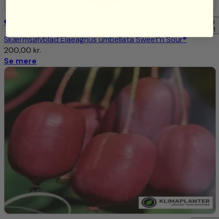
August-tidlig september). De kan fryses eller bruges til
saft, marmelade, smoothie eller tinkturer.
Quick View
Add to
wishlist
Skærmsølvblad Elaeagnus umbellata Sweet’n Sour®
200,00
kr.
Se mere