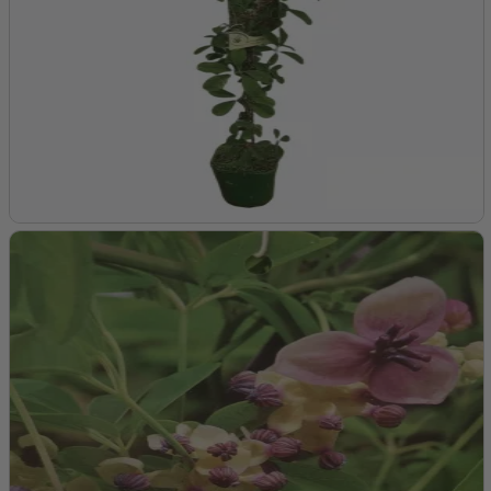
Fjern forsigtigt busken fra potten og placér den i hullet, så
podestedet (hvor stammen møder rødderne) er lige over
jordoverfladen.
Fyld hullet med jord og tryk den forsigtigt til. Vand grundigt
for at fjerne luftlommer og hjælpe jorden til at sætte sig
omkring rødderne.
Vanding:
Vand regelmæssigt, især i det første år efter plantning.
Undgå dog overvanding, da havtorn ikke bryder sig om
konstant våd jord.
Lad de øverste par centimeter jord tørre, før du vander
igen. Reducer vandingen i sensommeren og efteråret, når
regnen tager over.
Gødning:
Gød din ‘Hergo’ om foråret med en afbalanceret organisk
gødning. Følg instruktionerne på posen for den anbefalede