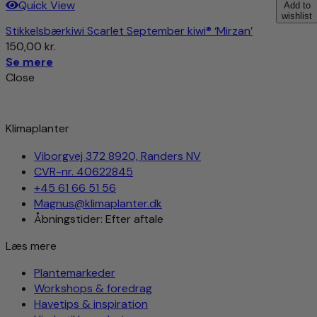
Quick View
Add to
wishlist
Stikkelsbærkiwi Scarlet September kiwi® ‘Mirzan’
150,00
kr.
Se mere
Close
Klimaplanter
Viborgvej 372 8920, Randers NV
CVR-nr. 40622845
+45 61 66 51 56
Magnus@klimaplanter.dk
Åbningstider: Efter aftale
Læs mere
Plantemarkeder
Workshops & foredrag
Havetips & inspiration