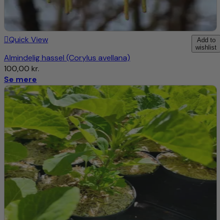
sensommeren eller efteråret.
Vækst:
Quick View
Add to
wishlist
Højde og Udbredelse:
Kompakt og busket vækst, op til
Almindelig hassel (Corylus avellana)
20-30 cm høj og 30-40 cm bred.
100,00
kr.
Se mere
Dyrkningsvejledning Oca ‘tuberosa’ Oxalis
tuberosa
1. Placering og Forberedelse:
Lys:
Foretrækker fuld sol, men kan tåle let skygge. Mere sol
giver større og sødere knolde.
Jord:
Let, veldrænet jord med et højt organisk indhold.
Oca foretrækker let sur jord med en pH mellem 5,5 og 6,5.
Forberedelse:
Løs jorden godt før plantning, og tilsæt
kompost for at forbedre jordens struktur og
næringsindhold.