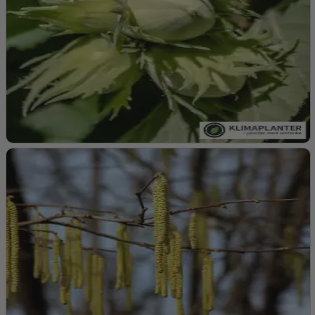
Knolde:
Form og Farve:
Små til mellemstore aflange knolde i farver
som gul, rød, orange, pink eller lilla, afhængigt af sorten.
Denne sort har rosa/pink knolde
Smag:
Mild og let syrlig med en nøddeagtig undertone.
Smagen bliver sødere efter høst, når knoldene udsættes
for sollys i et par dage.
Løv:
Farve:
Kløverformede, grønne blade med en let syrlig smag,
der minder om skovsyre.
Udseende:
Dekorative blade, der minder om kløver og
tilføjer en prydværdi til haven.
Blomster:
Farve:
Små, lysegule eller orange blomster.
Tidspunkt:
Blomstrer sent på sæsonen, typisk i