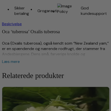
fortsat være 50 kr. for specialprodukterne.
Sikker
God
Grogaranti
betaling
kundesupport
Beskrivelse
Oca ‘tuberosa’ Oxalis tuberosa
Oca (Oxalis tuberosa), også kendt som “New Zealand yam,”
er en spændende og nærende rodfrugt, der stammer fra
Andesbjergene. Dens små, farverige knolde og
kløverlignende blade gør den både funktionel og dekorativ.
Læs mere
Oca er hårdfør og trives i tempererede klimaer, hvor den
kan dyrkes som en etårig plante. Den har en syrlig og
Relaterede produkter
kartoffellignende smag, hvilket gør den til en alsidig afgrøde
i køkkenet.
Plantebeskrivelse Oca ‘tuberosa’ Oxalis
tuberosa