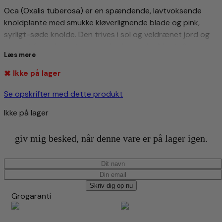
Oca (Oxalis tuberosa) er en spændende, lavtvoksende
knoldplante med smukke kløverlignende blade og pink,
syrligt-søde knolde. Den trives i sol og veldrænet jord og
giver et farverigt, velsmagende alternativ til kartofler i
Læs mere
køkkenhaven.
Ikke på lager
Planten du modtager en en plug plante, det vil sige at den
er dyrket i små cellebakker, hvor du modtager en plante pr
Se opskrifter med dette produkt
vare i kurven.
Ikke på lager
Du kan kombinere mængderabat med Søde kartofler og
Yacon
giv mig besked, når denne vare er på lager igen.
Da dette er en specialvare i begrænset antal og med et
begrænset leveringsvindue, pålægges et specialtillæg på
50 kr. i fragt (gratis fragt ved køb over 1.200 kr.).
Skriv dig op nu
Hvis denne specialvare kombineres med andre produkter
Grogaranti
end søde kartofler og Yacon, vil fragten være 99 kr. + 50 kr.
Hvis de øvrige produkter overstiger 1.200 kr., vil fragten