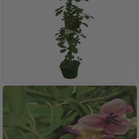
1. Placering og Forberedelse:
Lys:
Foretrækker fuld sol for optimal vækst og
frugtsætning.
Jord:
Trives bedst i veldrænet, sandet eller let lerjord.
Tåler både sure og alkaliske forhold, men foretrækker en
jord pH mellem 5,5 og 7,5.
2. Plantning:
Tidspunkt:
Bedst at plante om foråret eller efteråret, når
jorden er let at arbejde med.
Hul:
Grav et hul, der er bredt og dybt nok til at rumme
rodklumpen. Havtorn har et dybtgående rodsystem, så
det er vigtigt at sørge for god dræning.
Placering:
Havtorn er en dioik busk, hvilket betyder, at du
skal plante både han- og hunplanter for at få frugt. Det
anbefales at plante en hanplante for hver 6-8 hunplanter.