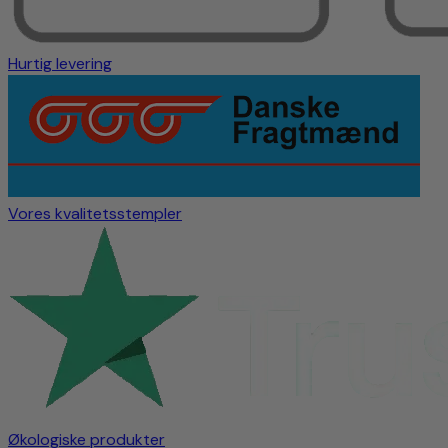
Hurtig levering
Vores kvalitetsstempler
Økologiske produkter