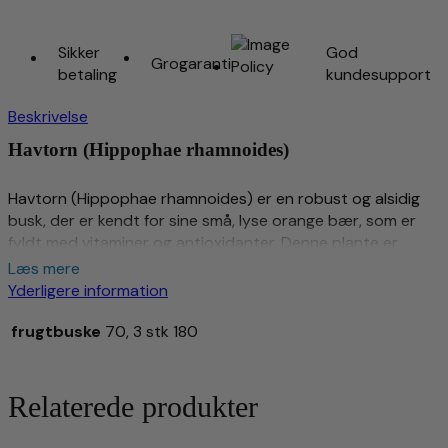
Sikker
God
Grogaranti
betaling
kundesupport
Beskrivelse
Havtorn (Hippophae rhamnoides)
Havtorn (Hippophae rhamnoides) er en robust og alsidig
busk, der er kendt for sine små, lyse orange bær, som er
fyldt med vitaminer og antioxidanter. Denne plante er
værdsat for sin evne til at trives i barske forhold, dens
Læs mere
dekorative værdi og dens mange anvendelsesmuligheder i
Yderligere information
både haven og køkkenet. Havtorn er en nøgleplante for
biodiversitet og bæredygtig havebrug.
frugtbuske
70, 3 stk 180
Varebeskrivelse Havtorn (Hippophae rhamnoides)
Relaterede produkter
Bær: