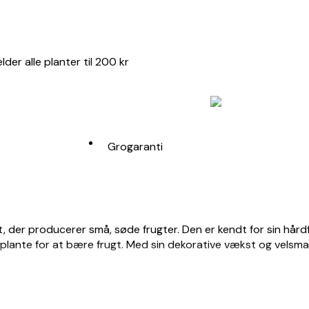
er alle planter til 200 kr
Grogaranti
, der producerer små, søde frugter. Den er kendt for sin hårdf
nplante for at bære frugt. Med sin dekorative vækst og velsmag
tinidia arguta