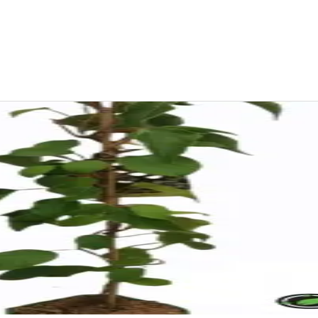
-3 cm lange.
t kød.
e.
 frodigt og frodigt udseende.
øvmasse.
ft.