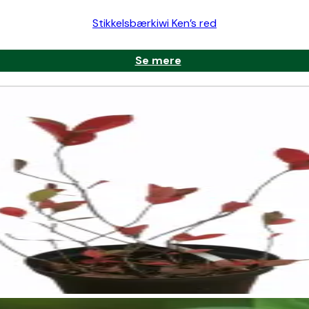
Stikkelsbærkiwi Ken’s red
n og 2-3 meter i bredden, afhængig af klatrestøtte og beskæri
ller anden støtte.
Se mere
w’ A
ctinidia arguta
ld sol fremmer frugtsætning og sødme i frugterne.
. pH-værdien bør ligge mellem 5,5 og 7.
eskadige blomster og blade.
 når temperaturen er mild, og jorden er fugtig.
at forbedre jordens struktur og næringsindhold.
i’ (han) for at sikre korrekt bestøvning. Afstanden mellem pl