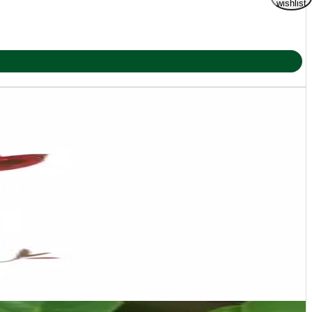
wishlist
ng.
anter bør være 5-10 meter.