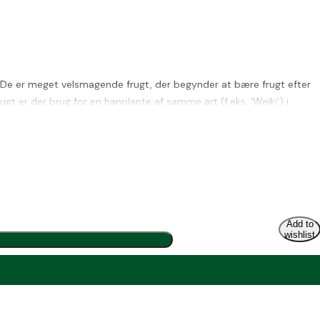
 De er meget velsmagende frugt, der begynder at bære frugt efter
gt er der brug for en hanplante af samme art (f.eks. ‘Weiki’) i
 wire. Særligt nyttig til hushaver, havegrunde og
Add to
wishlist