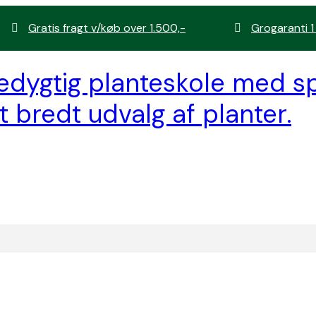
Gratis fragt v/køb over 1.500,-
Grogaranti 1
edygtig planteskole med sp
t bredt udvalg af planter.