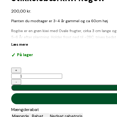
200,00
kr.
Planten du modtager er 3-4 år gammel og ca 60cm høj
Rogòw er en grøn kiwi med Ovale frugter, cirka 3 cm lange 
5-6 År efter plantning. Holder frost ned til –28C. trives bedst
nærheden. Actinidia klatre ved at sno. Den er velegnet til at v
Læs mere
produktionsplantager.
På lager
Kræver en Han plante til bestøvning, vi anbefaler
Weiki
kr.120,00
Stikkelsbærkiwi
+
Rogòw
antal
-
Mængderabat
Mængde
Rabat
Nedsat rabatpris