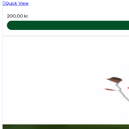
Quick View
Højde og Bredde:
Kan vokse op til 6-8 meter i højde
200,00
kr.
Form:
Klatrende vækst, der kræver espalier, pergola e
Dyrkningsvejledning
Stikkelsbærkiwi ‘Rogò
1. Placering og Forberedelse:
Lys:
Foretrækker fuld sol, men tåler delvis skygge. Fu
Jord:
Veldrænet, fugtig jord rig på organisk materiale
Beskyttelse:
Sørg for læ mod kraftig vind, som kan b
2. Plantning:
Tidspunkt:
Bedst at plante om foråret eller efteråret,
Hul:
Grav et bredt og dybt hul, og tilsæt kompost for 
Placering:
Plant i nærheden af en hanplante som ‘Weik
3. Vanding og Gødning: