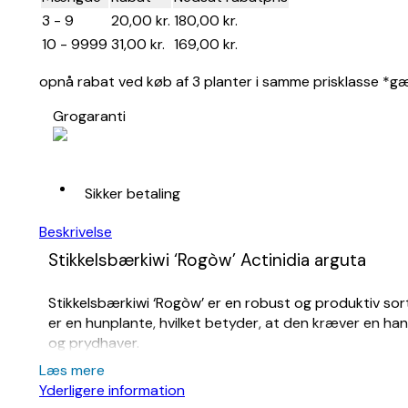
3 - 9
20,00
kr.
180,00
kr.
10 - 9999
31,00
kr.
169,00
kr.
opnå rabat ved køb af 3 planter i samme prisklasse *gæld
Grogaranti
Sikker betaling
Beskrivelse
Stikkelsbærkiwi ‘Rogòw’ A
ctinidia arguta
Stikkelsbærkiwi ‘Rogòw’ er en robust og produktiv sort
er en hunplante, hvilket betyder, at den kræver en ha
og prydhaver.
Læs mere
Egenskaber for
Stikkelsbærkiwi ‘Rogòw’ A
c
Yderligere information