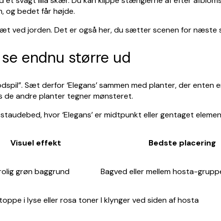
 svagt lilla skær. Du kan klippe stænglerne af efter afblomstr
, og bedet får højde.
e tæt ved jorden. Det er også her, du sætter scenen for næste
t se endnu større ud
dspil”. Sæt derfor ‘Elegans’ sammen med planter, der enten er f
ns de andre planter tegner mønsteret.
-staudebed, hvor ‘Elegans’ er midtpunkt eller gentaget elemen
Visuel effekt
Bedste placering
, rolig grøn baggrund
Bagved eller mellem hosta-grupp
toppe i lyse eller rosa toner
I klynger ved siden af hosta