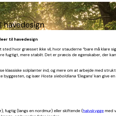
il havedesign
deer til havedesign
 sted hvor græsset ikke vil, hvor stauderne “bare må klare si
ere fugtigt, mere stabilt. Det er præcis de egenskaber, der ka
se klassiske solplanter ind, og mere om at arbejde med strukt
te byggesten, og især
Hosta sieboldiana
‘Elegans’ kan give e
, fugtig (langs en nordmur) eller skiftende (
halvskygge
med va