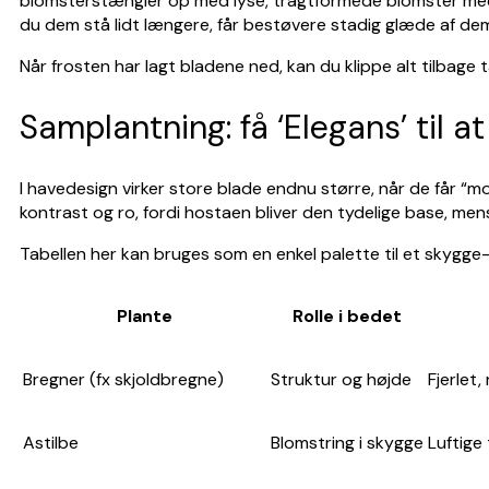
blomsterstængler op med lyse, tragtformede blomster med et
du dem stå lidt længere, får bestøvere stadig glæde af dem
Når frosten har lagt bladene ned, kan du klippe alt tilbag
Samplantning: få ‘Elegans’ til a
I havedesign virker store blade endnu større, når de får “mo
kontrast og ro, fordi hostaen bliver den tydelige base, me
Tabellen her kan bruges som en enkel palette til et skygge
Plante
Rolle i bedet
Bregner (fx skjoldbregne)
Struktur og højde
Fjerlet
Astilbe
Blomstring i skygge
Luftige 