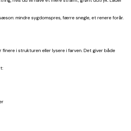
ing, hvis du vil have et mere stramt, grønt udtryk. Lader
 sæson: mindre sygdomspres, færre snegle, et renere forår.
inere i strukturen eller lysere i farven. Det giver både
t:
er