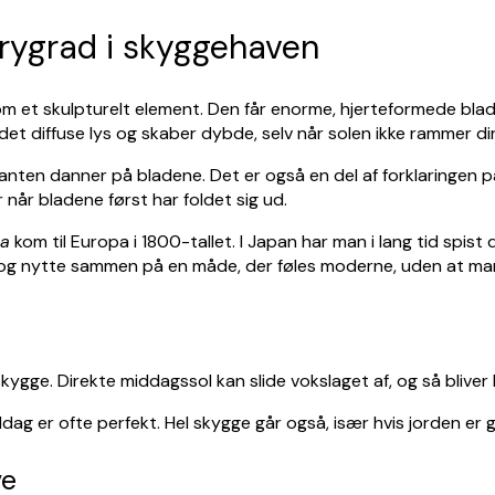
 rygrad i skyggehaven
om et skulpturelt element. Den får enorme, hjerteformede bla
det diffuse lys og skaber dybde, selv når solen ikke rammer di
lanten danner på bladene. Det er også en del af forklaringen p
 når bladene først har foldet sig ud.
na
kom til Europa i 1800-tallet. I Japan har man i lang tid spist
yd og nytte sammen på en måde, der føles moderne, uden at ma
 skygge. Direkte middagssol kan slide vokslaget af, og så bliv
ag er ofte perfekt. Hel skygge går også, især hvis jorden er 
ve