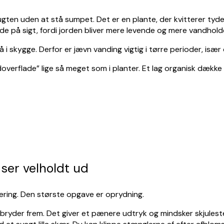
 fugten uden at stå sumpet. Det er en plante, der kvitterer ty
 på sigt, fordi jorden bliver mere levende og mere vandhold
kygge. Derfor er jævn vanding vigtig i tørre perioder, især d
ordoverflade” lige så meget som i planter. Et lag organisk dæk
ser velholdt ud
æring. Den største opgave er oprydning.
d bryder frem. Det giver et pænere udtryk og mindsker skjulest