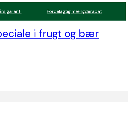
års garanti
Fordelagtig mængderabat
eciale i frugt og bær