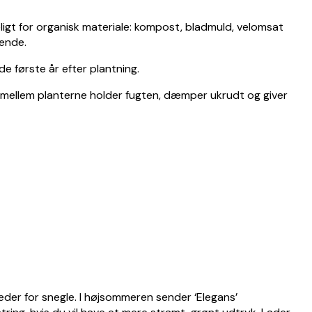
deligt for organisk materiale: kompost, bladmuld, velomsat
ende.
e første år efter plantning.
ke mellem planterne holder fugten, dæmper ukrudt og giver
eder for snegle. I højsommeren sender ‘Elegans’