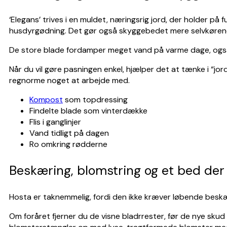
‘Elegans’ trives i en muldet, næringsrig jord, der holder på
husdyrgødning. Det gør også skyggebedet mere selvkørende
De store blade fordamper meget vand på varme dage, også i s
Når du vil gøre pasningen enkel, hjælper det at tænke i “j
regnorme noget at arbejde med.
Kompost
som topdressing
Findelte blade som vinterdække
Flis i ganglinjer
Vand tidligt på dagen
Ro omkring rødderne
Beskæring, blomstring og et bed der 
Hosta er taknemmelig, fordi den ikke kræver løbende besk
Om foråret fjerner du de visne bladrrester, før de nye sku