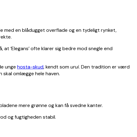
de med en blådugget overflade og en tydeligt rynket,
rekte.
å, at ‘Elegans’ ofte klarer sig bedre mod snegle end
 de unge
hosta-skud
, kendt som
urui
. Den tradition er værd
n skal omlægge hele haven.
er bladene mere grønne og kan få svedne kanter.
god og fugtigheden stabil.