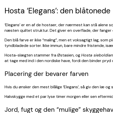
Hosta ‘Elegans’: den blåtonede
‘Elegans’ er en af de hostaer, der nærmest kan stå alene s
næsten quiltet struktur. Det giver en overflade, der fanger 
Den blå farve er ikke “maling”, men et voksagtigt lag, som p
tyndbladede sorter. Ikke immun, bare mindre fristende, især
Hosta-slægten stammer fra Østasien, og
Hosta sieboldia
at tage med ind i den nordiske have, fordi den binder pr
Placering der bevarer farven
Hvis du ønsker den mest blålige ‘Elegans’, så giv den læ og
Halvskygge med et par lyse timer morgen eller sen eftermidd
Jord, fugt og den “mulige” skyggeha