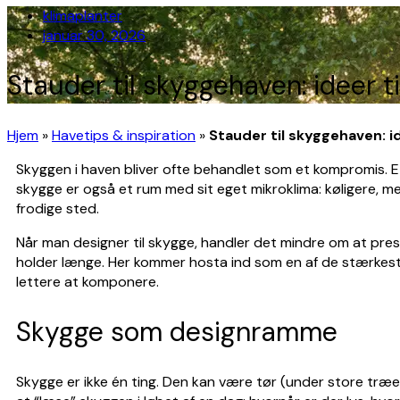
klimaplanter
januar 30, 2026
Stauder til skyggehaven: ideer t
Hjem
»
Havetips & inspiration
»
Stauder til skyggehaven: i
Skyggen i haven bliver ofte behandlet som et kompromis. Et
skygge er også et rum med sit eget mikroklima: køligere, m
frodige sted.
Når man designer til skygge, handler det mindre om at pres
holder længe. Her kommer hosta ind som en af de stærkes
lettere at komponere.
Skygge som designramme
Skygge er ikke én ting. Den kan være tør (under store træer)