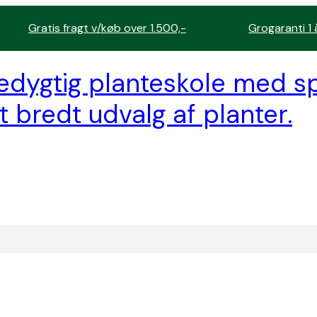
Gratis fragt v/køb over 1.500,-
Grogaranti 1 
edygtig planteskole med sp
t bredt udvalg af planter.