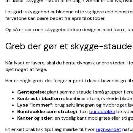
at “læse” skyggen i løbet af en dag: hvornår er der lys, hvo
I et godt skyggebed er bladene ofte vigtigere end blomstern
farvetone kan bære bedet fra april til oktober.
Og så er der roen: skyggebede kan designes med færre, st
Greb der gør et skygge-stau
Når lyset er lavere, skal du hente dynamik andre steder: i f
øjet noget at følge.
Her er nogle greb, der fungerer godt i dansk havedesign ti
Gentagelse:
plant samme staude i små grupper fler
Kontrast i bladform:
kombiner store, rynkede blade me
Lyse “lommer”:
brug sølv, limegrøn og hvidbroget lø
Bunddække som strategi:
tæt
bunddække
betyder
Kanter og stier:
en tydelig kant mod græs eller sti g
Et enkelt praktisk tip: Læg mærke til, hvor
regnvandet
natur