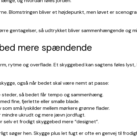
r længe, og hvordan føles jorden.
e. Blomstringen bliver et højdepunkt, men løvet er scenografi
ørre gentagelser, så udtrykket bliver sammenhængende og mi
debed mere spændende
orm, rytme og overflade. Et skyggebed kan sagtens føles lyst, h
l skygge, også når bedet skal være nemt at passe:
e steder, så bedet får tempo og sammenhæng.
d fine, fjerlette eller smalle blade.
v som små lyskilder mellem mørkere grønne flader.
 mindre ukrudt og mere jævn jordfugt.
ør selv et frodigt skyggebed mere “designet”.
ligt søger hen. Skygge plus let fugt er ofte en genvej til frodi