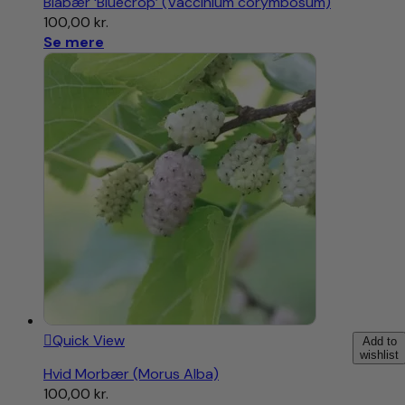
Blåbær ‘Bluecrop’ (Vaccinium corymbosum)
100,00
kr.
Se mere
Quick View
Add to
wishlist
Hvid Morbær (Morus Alba)
100,00
kr.