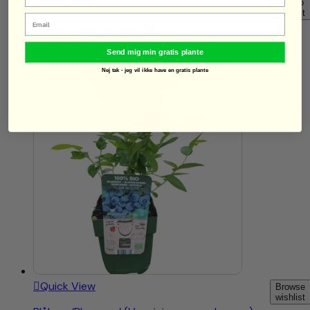
Quick View
Add to
wishlist
Email
Blåbær ‘Brigitta blue’ Øko
100,00
kr.
Send mig min gratis plante
Se mere
Nej tak - jeg vil ikke have en gratis plante
Quick View
Browse
wishlist