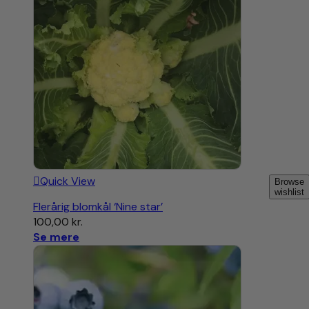
Quick View
Browse
wishlist
Flerårig blomkål ‘Nine star’
100,00
kr.
Se mere