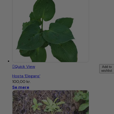
Quick View
Add to
wishlist
Hosta ‘Elegans’
100,00
kr.
Se mere