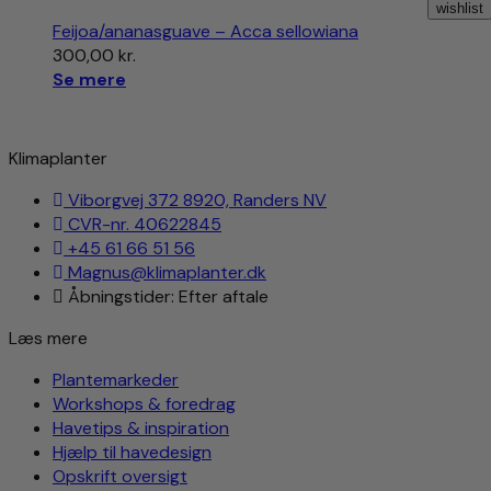
wishlist
Feijoa/ananasguave – Acca sellowiana
300,00
kr.
Se mere
Klimaplanter
Viborgvej 372 8920, Randers NV
CVR-nr. 40622845
+45 61 66 51 56
Magnus@klimaplanter.dk
Åbningstider: Efter aftale
Læs mere
Plantemarkeder
Workshops & foredrag
Havetips & inspiration
Hjælp til havedesign
Opskrift oversigt