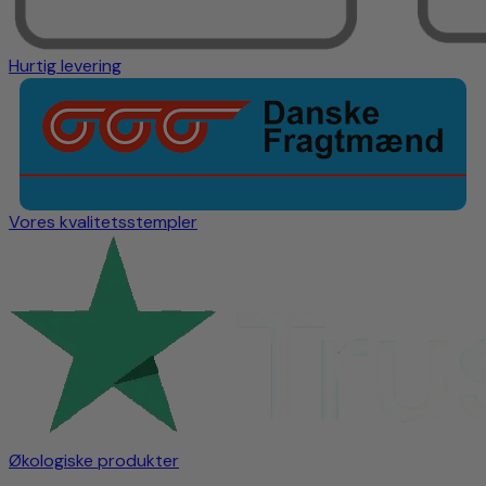
Hurtig levering
Vores kvalitetsstempler
Økologiske produkter