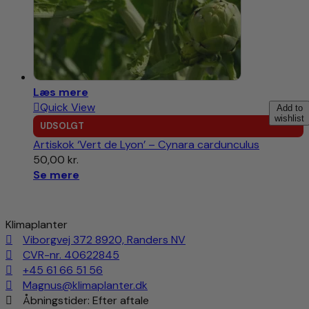
Læs mere
Quick View
Add to
wishlist
UDSOLGT
Artiskok ‘Vert de Lyon’ – Cynara cardunculus
50,00
kr.
Se mere
Klimaplanter
Viborgvej 372 8920, Randers NV
CVR-nr. 40622845
+45 61 66 51 56
Magnus@klimaplanter.dk
Åbningstider: Efter aftale