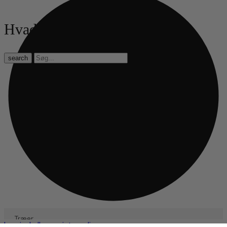
Hvad leder du efter?
search
Close
Træer
Log ind eller registrer dig