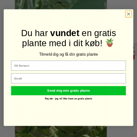
Du har
vundet
en gratis
Læs mere
plante med i dit køb!
Quick View
Add to
wishlist
Tilmeld dig og få din gratis plante
UDSOLGT
Artiskok ‘Trevor’ – Cynara cardunculus
50,00
kr.
Email
Se mere
Send mig min gratis plante
Nej tak - jeg vil ikke have en gratis plante