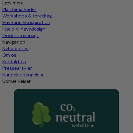
Læs mere
Plantemarkeder
Workshops & foredrag
Havetips & inspiration
Hjælp til havedesign
Opskrift oversigt
Navigation
Nyhedsbrev
Om os
Kontakt os
Presseartikler
Handelsbetingelser
Udmærkelser