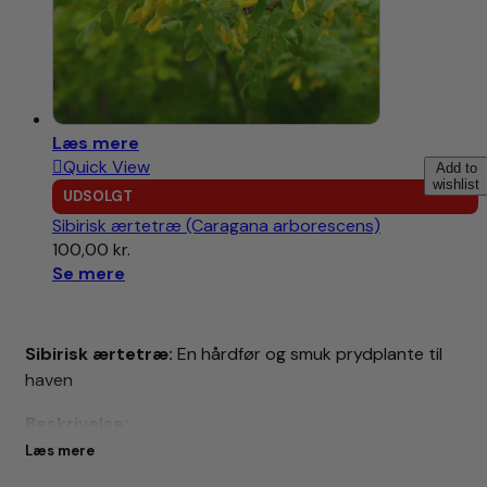
Læs mere
Quick View
Add to
wishlist
UDSOLGT
Sibirisk ærtetræ (Caragana arborescens)
100,00
kr.
Se mere
Sibirisk ærtetræ:
En hårdfør og smuk prydplante til
haven
Beskrivelse:
Læs mere
Sibirisk ærtetræ (Caragana arborescens) er en