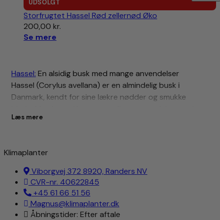
UDSOLGT
Storfrugtet Hassel Rød zellernød Øko
200,00
kr.
Se mere
Hassel:
En alsidig busk med mange anvendelser
Hassel (Corylus avellana) er en almindelig busk i
Danmark, kendt for sine lækre nødder og smukke
blade. Men hassel har mange flere anvendelser end
Læs mere
som snack eller dekoration. Her er en beskrivelse af
hassel i forskellige varekategorier:
Haveplante:
Klimaplanter
Viborgvej 372 8920, Randers NV
Udseende:
Hassel er en løvfældende busk, der typisk
CVR-nr. 40622845
vokser 3-5 meter høj. Den har gråbrun bark og grønne
+45 61 66 51 56
blade med savtakket kant. Om foråret prydes busken
Magnus@klimaplanter.dk
af gule hanblomster i rakler og røde hunblomster.
Åbningstider: Efter aftale
Senere på året modner de grønne hasselnødder i en