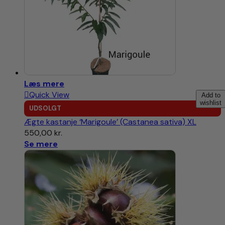
Læs mere
Quick View
Add to
wishlist
UDSOLGT
Ægte kastanje ‘Marigoule’ (Castanea sativa) XL
550,00
kr.
Se mere