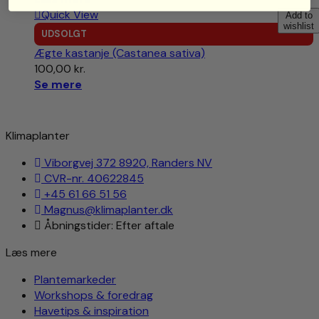
Quick View
Add to
wishlist
UDSOLGT
Ægte kastanje (Castanea sativa)
100,00
kr.
Se mere
Klimaplanter
Viborgvej 372 8920, Randers NV
CVR-nr. 40622845
+45 61 66 51 56
Magnus@klimaplanter.dk
Åbningstider: Efter aftale
Læs mere
Plantemarkeder
Workshops & foredrag
Havetips & inspiration