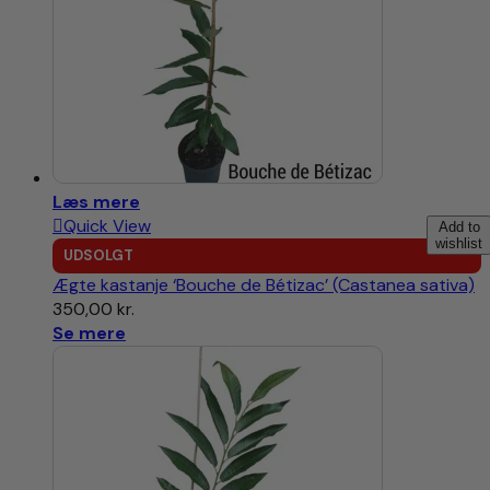
Læs mere
Quick View
Add to
wishlist
UDSOLGT
Ægte kastanje ‘Bouche de Bétizac’ (Castanea sativa)
350,00
kr.
Se mere