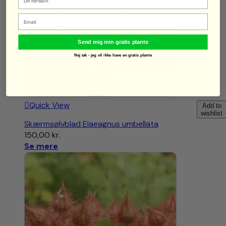
Email
Send mig min gratis plante
Nej tak - jeg vil ikke have en gratis plante
Quick View
Add to
wishlist
Skærmsølvblad Elaeagnus umbellata
150,00
kr.
Se mere