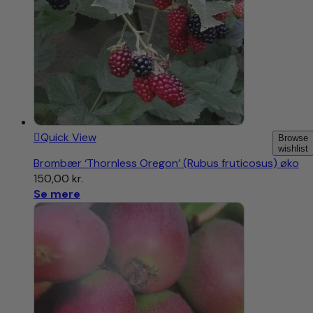
Quick View
Browse
wishlist
Brombær ‘Thornless Oregon’ (Rubus fruticosus) øko
150,00
kr.
Se mere