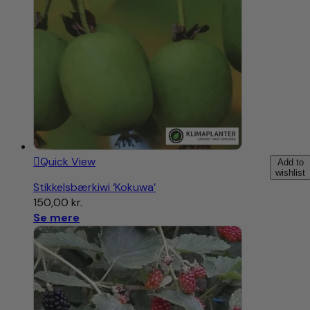
Quick View
Add to
wishlist
Stikkelsbærkiwi ‘Kokuwa’
150,00
kr.
Se mere