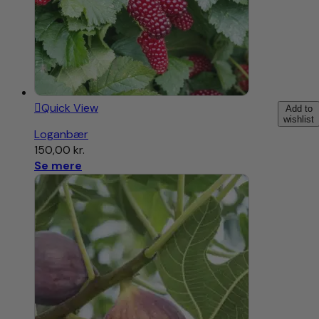
Quick View
Add to
wishlist
Loganbær
150,00
kr.
Se mere