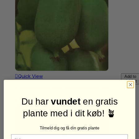
Quick View
Add to
wishlist
Stikkelsbærkiwi ‘Issai’ Selvbestøvende Øko
150,00
kr.
Du har
vundet
en gratis
Se mere
plante med i dit køb! 🪴
Tilmeld dig og få din gratis plante