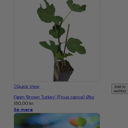
Quick View
Add to
wishlist
Figen ‘Brown Turkey’ (Ficus carica) Øko
150,00
kr.
Se mere