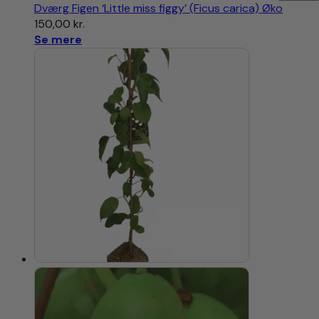
Dværg Figen ‘Little miss figgy’ (Ficus carica) Øko
150,00
kr.
Se mere