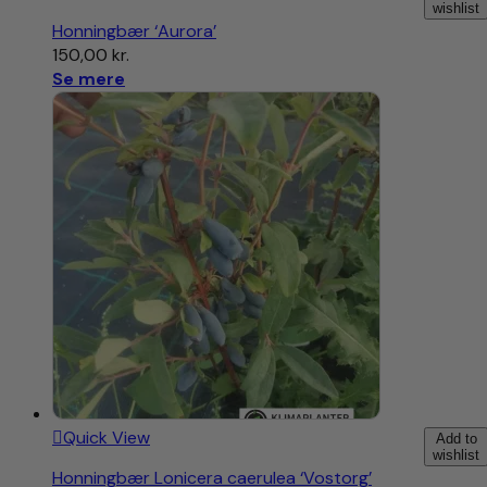
wishlist
Honningbær ‘Aurora’
150,00
kr.
Se mere
Quick View
Add to
wishlist
Honningbær Lonicera caerulea ‘Vostorg’