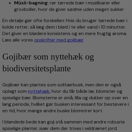
Müsli-bagning
: rør tørrede bær i müslibarer eller
grovboller, hvor de giver sødme uden meget sukker
En detalje gør ofte forskellen: Hvis du bruger tørrede bær i
kolde retter, så læg dem i blød i te eller vand i 10 minutter.
Det giver en blødere konsistens og en mere frugtig aroma.
Læs alle vores
opskrifter med gojibær
Gojibær som nyttehæk og
biodiversitetsplante
Gojibær kan plantes som solitærbusk, men den er også
oplagt som
nyttehæk
, hvor du får både læ, blomster og
spiselige bær. Blomsterne er små, lilla og dukker op over en
lang periode, hvilket gør busken interessant for bestøvere i
en tid, hvor mange andre buske blomstrer kort.
I blandede bede kan goji stå sammen med andre robuste
spiselige planter, især dem der trives i veldrænet jord.