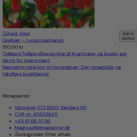
Quick View
Add to
wishlist
Gojibær – Lycium barbarum
150,00
kr.
Tidligere
Tidligere
Bestøvning af frugttræer og buske: gør
dette for større høst
Næste
Introduktion til honningbær: Den smagfulde og
hårdføre busk
Næste
Klimaplanter
Viborgvej 372 8920, Randers NV
CVR-nr. 40622845
+45 61 66 51 56
Magnus@klimaplanter.dk
Åbningstider: Efter aftale