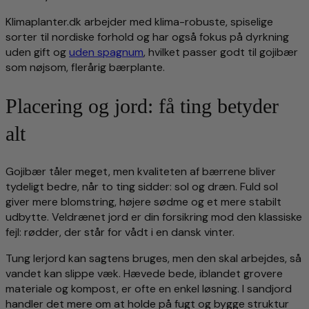
Klimaplanter.dk arbejder med klima-robuste, spiselige
sorter til nordiske forhold og har også fokus på dyrkning
uden gift og
uden spagnum
, hvilket passer godt til gojibær
som nøjsom, flerårig bærplante.
Placering og jord: få ting betyder
alt
Gojibær tåler meget, men kvaliteten af bærrene bliver
tydeligt bedre, når to ting sidder: sol og dræn. Fuld sol
giver mere blomstring, højere sødme og et mere stabilt
udbytte. Veldrænet jord er din forsikring mod den klassiske
fejl: rødder, der står for vådt i en dansk vinter.
Tung lerjord kan sagtens bruges, men den skal arbejdes, så
vandet kan slippe væk. Hævede bede, iblandet grovere
materiale og kompost, er ofte en enkel løsning. I sandjord
handler det mere om at holde på fugt og bygge struktur