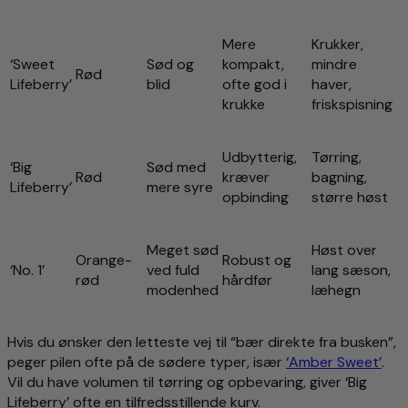
Mere
Krukker,
‘Sweet
Sød og
kompakt,
mindre
Rød
Lifeberry’
blid
ofte god i
haver,
krukke
friskspisning
Udbytterig,
Tørring,
‘Big
Sød med
Rød
kræver
bagning,
Lifeberry’
mere syre
opbinding
større høst
Meget sød
Høst over
Orange-
Robust og
‘No. 1’
ved fuld
lang sæson,
rød
hårdfør
modenhed
læhegn
Hvis du ønsker den letteste vej til “bær direkte fra busken”,
peger pilen ofte på de sødere typer, især
‘Amber Sweet’
.
Vil du have volumen til tørring og opbevaring, giver ‘Big
Lifeberry’ ofte en tilfredsstillende kurv.