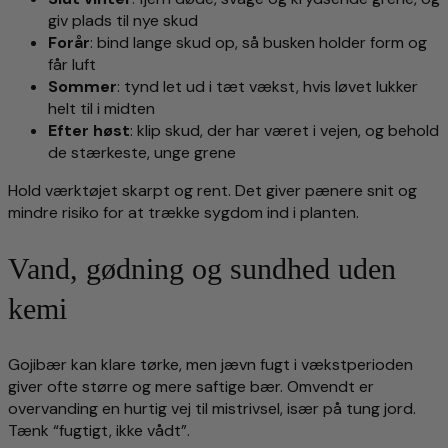
giv plads til nye skud
Forår
: bind lange skud op, så busken holder form og
får luft
Sommer
: tynd let ud i tæt vækst, hvis løvet lukker
helt til i midten
Efter høst
: klip skud, der har været i vejen, og behold
de stærkeste, unge grene
Hold værktøjet skarpt og rent. Det giver pænere snit og
mindre risiko for at trække sygdom ind i planten.
Vand, gødning og sundhed uden
kemi
Gojibær kan klare tørke, men jævn fugt i vækstperioden
giver ofte større og mere saftige bær. Omvendt er
overvanding en hurtig vej til mistrivsel, især på tung jord.
Tænk “fugtigt, ikke vådt”.