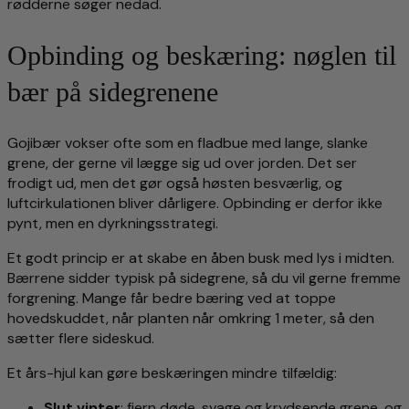
rødderne søger nedad.
Opbinding og beskæring: nøglen til
bær på sidegrenene
Gojibær vokser ofte som en fladbue med lange, slanke
grene, der gerne vil lægge sig ud over jorden. Det ser
frodigt ud, men det gør også høsten besværlig, og
luftcirkulationen bliver dårligere. Opbinding er derfor ikke
pynt, men en dyrkningsstrategi.
Et godt princip er at skabe en åben busk med lys i midten.
Bærrene sidder typisk på sidegrene, så du vil gerne fremme
forgrening. Mange får bedre bæring ved at toppe
hovedskuddet, når planten når omkring 1 meter, så den
sætter flere sideskud.
Et års-hjul kan gøre beskæringen mindre tilfældig:
Slut vinter
: fjern døde, svage og krydsende grene, og