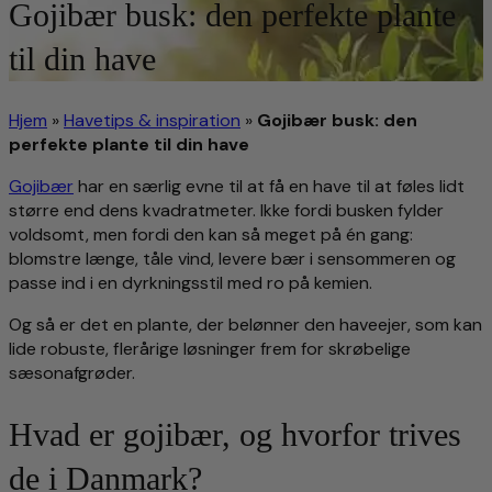
Gojibær busk: den perfekte plante
til din have
Hjem
»
Havetips & inspiration
»
Gojibær busk: den
perfekte plante til din have
Gojibær
har en særlig evne til at få en have til at føles lidt
større end dens kvadratmeter. Ikke fordi busken fylder
voldsomt, men fordi den kan så meget på én gang:
blomstre længe, tåle vind, levere bær i sensommeren og
passe ind i en dyrkningsstil med ro på kemien.
Og så er det en plante, der belønner den haveejer, som kan
lide robuste, flerårige løsninger frem for skrøbelige
sæsonafgrøder.
Hvad er gojibær, og hvorfor trives
de i Danmark?