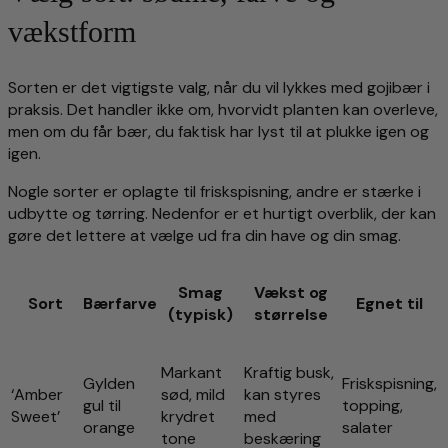
vækstform
Sorten er det vigtigste valg, når du vil lykkes med gojibær i
praksis. Det handler ikke om, hvorvidt planten kan overleve,
men om du får bær, du faktisk har lyst til at plukke igen og
igen.
Nogle sorter er oplagte til friskspisning, andre er stærke i
udbytte og tørring. Nedenfor er et hurtigt overblik, der kan
gøre det lettere at vælge ud fra din have og din smag.
Smag
Vækst og
Sort
Bærfarve
Egnet til
(typisk)
størrelse
Markant
Kraftig busk,
Gylden
Friskspisning,
‘Amber
sød, mild
kan styres
gul til
topping,
Sweet’
krydret
med
orange
salater
tone
beskæring