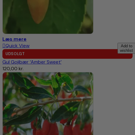
Læs mere
Quick View
Add to
wishlist
UDSOLGT
Gul Gojibær ‘Amber Sweet’
120,00
kr.