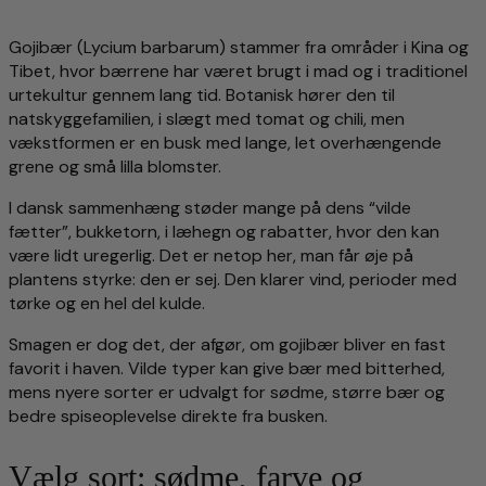
Gojibær (Lycium barbarum) stammer fra områder i Kina og
Tibet, hvor bærrene har været brugt i mad og i traditionel
urtekultur gennem lang tid. Botanisk hører den til
natskyggefamilien, i slægt med tomat og chili, men
vækstformen er en busk med lange, let overhængende
grene og små lilla blomster.
I dansk sammenhæng støder mange på dens “vilde
fætter”, bukketorn, i læhegn og rabatter, hvor den kan
være lidt uregerlig. Det er netop her, man får øje på
plantens styrke: den er sej. Den klarer vind, perioder med
tørke og en hel del kulde.
Smagen er dog det, der afgør, om gojibær bliver en fast
favorit i haven. Vilde typer kan give bær med bitterhed,
mens nyere sorter er udvalgt for sødme, større bær og
bedre spiseoplevelse direkte fra busken.
Vælg sort: sødme, farve og