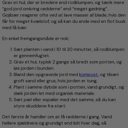
Grav et hul, der er bredere end rodklumpen, og tænk mere
“god jord omkring rødderne” end “meget gødning”.
Gojibær reagerer ofte ved at lave masser af blade, hvis den
får for meget kvælstof, og så kan du ende med en flot busk
med få bær.
En enkel fremgangsmåde er nok:
Sæt planten i vand i 10 til 20 minutter, så rodklumpen
er gennemfugtet.
Grav et hul, typisk 2 gange så bredt som potten, og
løs jorden i bunden.
Bland den opgravede jord med
kompost
, og tilsæt
groft sand eller grus, hvis jorden er tung.
Plant i samme dybde som i potten, vand grundigt, og
dæk jorden let med organisk materiale.
Sæt pæl eller espalier med det samme, så du kan
styre skuddene fra start.
Det første år handler om at få rødderne i gang. Vand
hellere sjældnere og grundigt end lidt hver dag, så