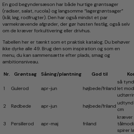
En god begyndersæson har både hurtige grøntsager
(radiser, salat, rucola) og langsomme “lagergrøntsager”
(kål, løg, rodfrugter). Den har også mindst et par
varmekrævende afgrøder, der gør høsten festlig, også selv
om de kræver forkultivering eller drivhus.
Tabellen her er tænkt som et praktisk katalog. Du behøver
ikke dyrke alle 49. Brug den som inspiration og som en
menu, du kan sammensætte efter plads, smag og
ambitionsniveau.
Nr.
Grøntsag
Såning/plantning
God til
Kor
så tynd
1
Gulerod
apr-jun
højbede/friland
let mod
udtørri
udtynd 
2
Rødbede
apr-jun
højbede/friland
cm
kræver
3
Persillerod
apr-maj
friland
tålmodi
spirer 