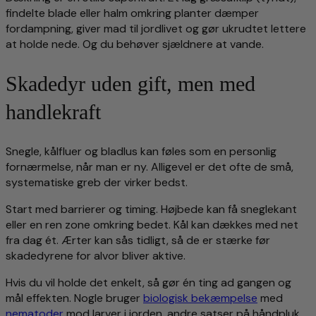
findelte blade eller halm omkring planter dæmper
fordampning, giver mad til jordlivet og gør ukrudtet lettere
at holde nede. Og du behøver sjældnere at vande.
Skadedyr uden gift, men med
handlekraft
Snegle, kålfluer og bladlus kan føles som en personlig
fornærmelse, når man er ny. Alligevel er det ofte de små,
systematiske greb der virker bedst.
Start med barrierer og timing. Højbede kan få sneglekant
eller en ren zone omkring bedet. Kål kan dækkes med net
fra dag ét. Ærter kan sås tidligt, så de er stærke før
skadedyrene for alvor bliver aktive.
Hvis du vil holde det enkelt, så gør én ting ad gangen og
mål effekten. Nogle bruger
biologisk bekæmpelse
med
nematoder
mod larver i jorden, andre satser på håndpluk,