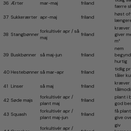
36
Ærter
mar-maj
friland
færre 
høst of
37
Sukkerærter
apr-maj
friland
længer
kræver 
forkultivér apr / så
38
Stangbønner
friland
giver m
maj
m²
nem
39
Buskbønner
så maj-jun
friland
begynd
hurtig
tidlig p
40
Hestebønner
så mar-apr
friland
tåler ku
kræver
41
Linser
så maj
friland
tålmod
forkultivér apr /
plant i 
42
Søde majs
friland
plant maj
god be
forkultivér apr /
få plan
43
Squash
friland
plant maj-jun
give ov
giv
forkultivér apr /