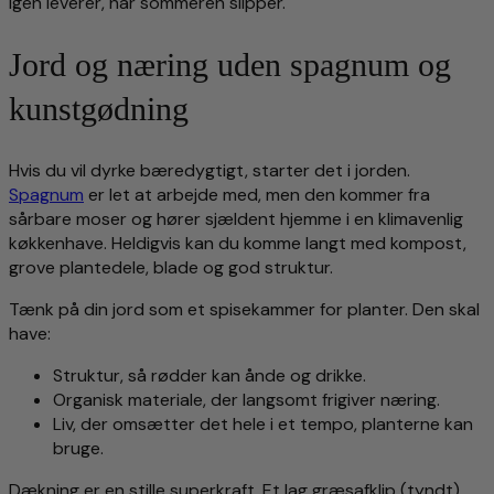
igen leverer, når sommeren slipper.
Jord og næring uden spagnum og
kunstgødning
Hvis du vil dyrke bæredygtigt, starter det i jorden.
Spagnum
er let at arbejde med, men den kommer fra
sårbare moser og hører sjældent hjemme i en klimavenlig
køkkenhave. Heldigvis kan du komme langt med kompost,
grove plantedele, blade og god struktur.
Tænk på din jord som et spisekammer for planter. Den skal
have:
Struktur, så rødder kan ånde og drikke.
Organisk materiale, der langsomt frigiver næring.
Liv, der omsætter det hele i et tempo, planterne kan
bruge.
Dækning er en stille superkraft. Et lag græsafklip (tyndt),