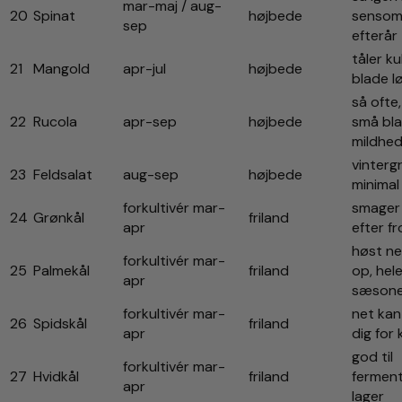
mar-maj / aug-
20
Spinat
højbede
sensom
sep
efterår
tåler ku
21
Mangold
apr-jul
højbede
blade 
så ofte
22
Rucola
apr-sep
højbede
små bla
mildhe
vinterg
23
Feldsalat
aug-sep
højbede
minimal
forkultivér mar-
smager
24
Grønkål
friland
apr
efter fr
høst ne
forkultivér mar-
25
Palmekål
friland
op, hel
apr
sæson
forkultivér mar-
net kan
26
Spidskål
friland
apr
dig for
god til
forkultivér mar-
27
Hvidkål
friland
ferment
apr
lager