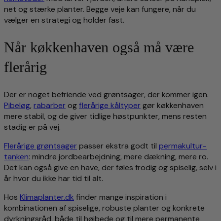
net og stærke planter. Begge veje kan fungere, når du
vælger en strategi og holder fast.
Når køkkenhaven også må være
flerårig
Der er noget befriende ved grøntsager, der kommer igen.
Pibeløg
,
rabarber
og
flerårige kåltyper
gør køkkenhaven
mere stabil, og de giver tidlige høstpunkter, mens resten
stadig er på vej.
Flerårige grøntsager
passer ekstra godt til
permakultur-
tanken
: mindre jordbearbejdning, mere dækning, mere ro.
Det kan også give en have, der føles frodig og spiselig, selv i
år hvor du ikke har tid til alt.
Hos
Klimaplanter.dk
finder mange inspiration i
kombinationen af spiselige, robuste planter og konkrete
dyrkningsråd, både til højbede og til mere permanente