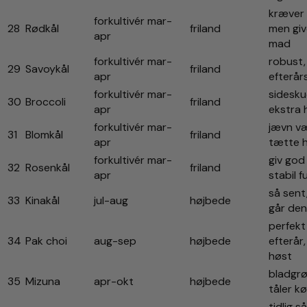
kræver 
forkultivér mar-
28
Rødkål
friland
men gi
apr
mad
forkultivér mar-
robust,
29
Savoykål
friland
apr
efterår
forkultivér mar-
sidesku
30
Broccoli
friland
apr
ekstra 
forkultivér mar-
jævn væ
31
Blomkål
friland
apr
tætte 
forkultivér mar-
giv god
32
Rosenkål
friland
apr
stabil f
så sent,
33
Kinakål
jul-aug
højbede
går den
perfekt 
34
Pak choi
aug-sep
højbede
efterår,
høst
bladgrø
35
Mizuna
apr-okt
højbede
tåler k
tidlig s