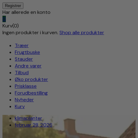
Har allerede en konto
0
Kurv(0)
Ingen produkter i kurven.
Shop alle produkter
Træer
Frugtbuske
Stauder
Andre varer
Tilbud
Øko produkter
Prisklasse
Forudbestilling
Nyheder
Kurv
klimaplanter
februar 28, 2026