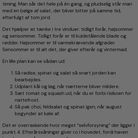
timing. Man sår det hele på én gang, og pludselig står man
med en bølge af salat, der bliver bitter på samme tid,
efterfulgt af tom jord.
Det hjælper at tænke i tre vinduer: tidligt forår, højsommer
og sensommer. Tidligt forår er til kuldetålende blade og
rødder. Højsommer er til varmekrævende afgrøder.
Sensommer er til alt det, der giver efterår og vintermad.
En lille plan kan se sådan ud:
Så radise, spinat og salat så snart jorden kan
bearbejdes.
Udplant kål og løg, når nætterne bliver mildere.
Sæt tomat og squash ud, når du er forbi risikoen for
nattefrost.
Så pak choi, feldsalat og spinat igen, når august
begynder at køle af.
Det er overraskende hvor meget “selvforsyning” der ligger i
punkt 4. Efterårssåninger giver ro i hovedet, fordi haven