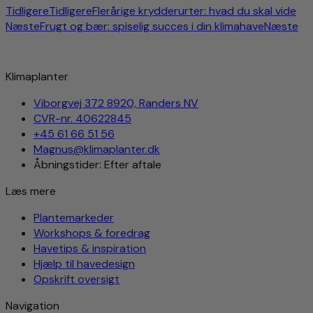
Tidligere
Tidligere
Flerårige krydderurter: hvad du skal vide
Næste
Frugt og bær: spiselig succes i din klimahave
Næste
Klimaplanter
Viborgvej 372 8920, Randers NV
CVR-nr. 40622845
+45 61 66 51 56
Magnus@klimaplanter.dk
Åbningstider: Efter aftale
Læs mere
Plantemarkeder
Workshops & foredrag
Havetips & inspiration
Hjælp til havedesign
Opskrift oversigt
Navigation