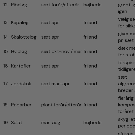
12
Pibeløg
sæt forår/efterår
højbede
grønt i
igen
vælg s
13
Kepaløg
sæt apr
friland
for sikk
giver m
14
Skalotteløg
sæt apr
friland
pr. sæt
dæk me
15
Hvidløg
sæt okt-nov / mar
friland
for stab
forspiri
16
Kartofler
sæt apr
friland
tidliger
sæt
17
Jordskok
sæt mar-apr
friland
afgræns
breder 
flerårig,
18
Rabarber
plant forår/efterår
friland
kompos
foråret
skyg le
19
Salat
mar-aug
højbede
periode
så igen 