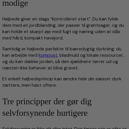
modige
Højbede giver en slags “kontrolleret start”. Du kan fylde
dem med en jordblanding, der passer til grøntsager, og du
kan holde et skarpt øje med fugt og næring uden at slås
med hård, kompakt havejord.
Samtidig er højbede perfekte til bæredygtig dyrkning: du
kan arbejde med
kompost
, bladmuld og lokale ressourcer,
og du kan dække jorden, så den sjældnere tørrer ud og
næsten ikke behøver at blive gravet.
Et enkelt højbedsprincip kan ændre hele din sæson: dyrk
tættere, men høst oftere.
Tre principper der gør dig
selvforsynende hurtigere
Selvforsyning er ikke alt eller intet. Den første sejr er ofte at