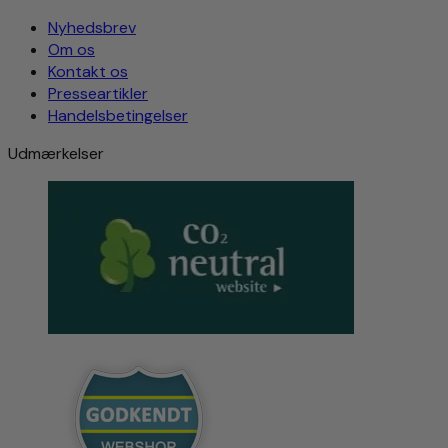
Nyhedsbrev
Om os
Kontakt os
Presseartikler
Handelsbetingelser
Udmærkelser