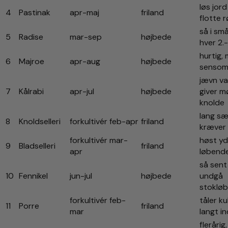
løs jord
4
Pastinak
apr-maj
friland
flotte 
så i sm
5
Radise
mar-sep
højbede
hver 2.
hurtig, 
6
Majroe
apr-aug
højbede
senso
jævn va
7
Kålrabi
apr-jul
højbede
giver m
knolde
lang sæ
8
Knoldselleri
forkultivér feb-apr
friland
kræver
forkultivér mar-
høst yd
9
Bladselleri
friland
apr
løbend
så sent
10
Fennikel
jun-jul
højbede
undgå
stokløb
forkultivér feb-
tåler ku
11
Porre
friland
mar
langt in
flerårig,