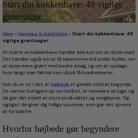
Start din køkkenhave: 49 vigtige
grøntsager
Hjem
»
Havetips & inspiration
»
Start din køkkenhave: 49
vigtige grøntsager
At starte en køkkenhave handler ikke kun om at dyrke mad.
Det handler også om at få sæsonerne ind under huden, om
at spise mere grønt med bedre smag, og om at opdage
hvor langt man faktisk kan nå på få kvadratmeter.
Hvis du er ny i det, er
højbede
et genialt sted at begynde.
De varmer hurtigere op om foråret, er nemmere at luge, og
de gør det enkelt at styre jordkvalitet og sneglepres. Og
vigtigst: de giver dig tidlige succeser, som gør det sjovere
at fortsætte.
Hvorfor højbede gør begyndere