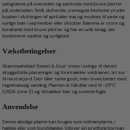
sølvgrønne på oversiden og sølvhvide med brune pletter
på undersiden. Små, duftende, cremegule blomster pryder
busken i slutningen af april eller maj og modnes til søde og
syrlige bær i september eller oktober. Bærene er store og
koralrøde med brune pletter og har en unik smag, der
kombinerer sødme og syrlighed.
Vækstbetingelser
Skærmsølvblad ‘Sweet & Sour’ trives i solrige til delvist
skyggefulde placeringer og foretrækker veldrænet, let sur
til neutral jord. Den tåler tørke godt, men trives bedst med
regelmæssig vanding. Planten er hårdfør ned til -25°C
(USDA zone 5) og tiltrækker bier og sommerfugle.
Anvendelse
Denne alsidige plante kan bruges som solitærplante, i
hække eller som bunddække. Udover sin prydfunktion kan