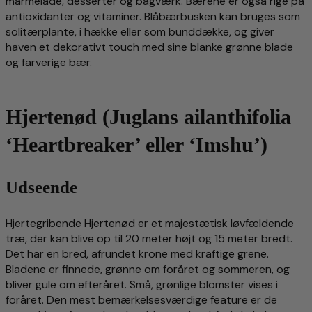
marmelade, desserter og bagværk. Bærene er også rige på
antioxidanter og vitaminer. Blåbærbusken kan bruges som
solitærplante, i hække eller som bunddække, og giver
haven et dekorativt touch med sine blanke grønne blade
og farverige bær.
Hjertenød (Juglans ailanthifolia
‘Heartbreaker’ eller ‘Imshu’)
Udseende
Hjertegribende Hjertenød er et majestætisk løvfældende
træ, der kan blive op til 20 meter højt og 15 meter bredt.
Det har en bred, afrundet krone med kraftige grene.
Bladene er finnede, grønne om foråret og sommeren, og
bliver gule om efteråret. Små, grønlige blomster vises i
foråret. Den mest bemærkelsesværdige feature er de