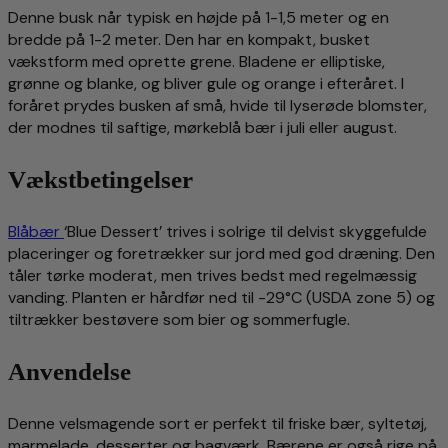
Denne busk når typisk en højde på 1-1,5 meter og en
bredde på 1-2 meter. Den har en kompakt, busket
vækstform med oprette grene. Bladene er elliptiske,
grønne og blanke, og bliver gule og orange i efteråret. I
foråret prydes busken af små, hvide til lyserøde blomster,
der modnes til saftige, mørkeblå bær i juli eller august.
Vækstbetingelser
Blåbær
‘Blue Dessert’ trives i solrige til delvist skyggefulde
placeringer og foretrækker sur jord med god dræning. Den
tåler tørke moderat, men trives bedst med regelmæssig
vanding. Planten er hårdfør ned til -29°C (USDA zone 5) og
tiltrækker bestøvere som bier og sommerfugle.
Anvendelse
Denne velsmagende sort er perfekt til friske bær, syltetøj,
marmelade, desserter og bagværk. Bærene er også rige på