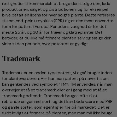
rettigheder til kommercielt at bruge den, sælge den, lede
produktionen, salget og distributionen, og for eksempel
blive betalt en licens for hver solgte plante. Dette refereres
til som end-point royalties (EPR) og er den mest anvendte
form for patent i Europa. Periodens varighed er for det
meste 25 år, og 30 år for træer og klatreplanter. Det
betyder, at du ikke må formere planten selv og sælge den
videre i den periode, hvor patentet er gyldigt.
Trademark
Trademark er en anden type patent, vi også bruger inden
for planteverdenen. Her har man patent på navnet, som
kan genkendes ved symbolet “TM”. TM anvendes, når man
overvejer at få et trademark eller er i gang med at få et
trademark godkendt. Trademark bruges ofte til at
rebrande en gammel sort, og det kan både være med PBR
og gamle sorter, som egentlig er frie på markedet. Det er
fuldt lovligt at formere på planten, men man må ikke bruge