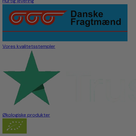
Hurtig levering
Vores kvalitetsstempler
Økologiske produkter