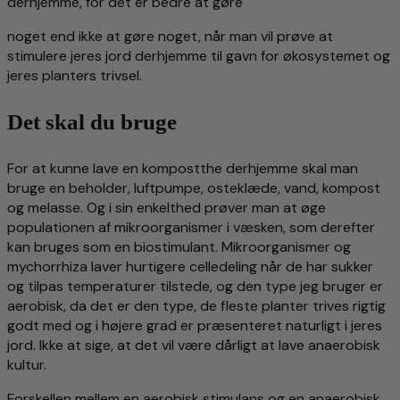
derhjemme, for det er bedre at gøre
noget end ikke at gøre noget, når man vil prøve at
stimulere jeres jord derhjemme til gavn for økosystemet og
jeres planters trivsel.
Det skal du bruge
For at kunne lave en kompostthe derhjemme skal man
bruge en beholder, luftpumpe, osteklæde, vand, kompost
og melasse. Og i sin enkelthed prøver man at øge
populationen af mikroorganismer i væsken, som derefter
kan bruges som en biostimulant. Mikroorganismer og
mychorrhiza laver hurtigere celledeling når de har sukker
og tilpas temperaturer tilstede, og den type jeg bruger er
aerobisk, da det er den type, de fleste planter trives rigtig
godt med og i højere grad er præsenteret naturligt i jeres
jord. Ikke at sige, at det vil være dårligt at lave anaerobisk
kultur.
Forskellen mellem en aerobisk stimulans og en anaerobisk