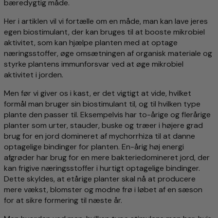
bæredygtig måde.
Her i artiklen vil vi fortælle om en måde, man kan lave jeres
egen biostimulant, der kan bruges til at booste mikrobiel
aktivitet, som kan hjælpe planten med at optage
næringsstoffer, øge omsætningen af organisk materiale og
styrke plantens immunforsvar ved at øge mikrobiel
aktivitet i jorden.
Men før vi giver os i kast, er det vigtigt at vide, hvilket
formål man bruger sin biostimulant til, og til hvilken type
plante den passer til. Eksempelvis har to-årige og flerårige
planter som urter, stauder, buske og træer i højere grad
brug for en jord domineret af mychorrhiza til at danne
optagelige bindinger for planten. En-årig høj energi
afgrøder har brug for en mere bakteriedomineret jord, der
kan frigive næringsstoffer i hurtigt optagelige bindinger.
Dette skyldes, at etårige planter skal nå at producere
mere vækst, blomster og modne frø i løbet af en sæson
for at sikre formering til næste år.