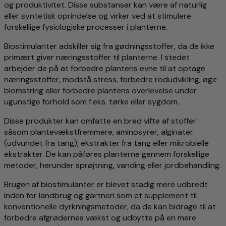
og produktivitet. Disse substanser kan være af naturlig
eller syntetisk oprindelse og virker ved at stimulere
forskellige fysiologiske processer i planterne.
Biostimulanter adskiller sig fra gødningsstoffer, da de ikke
primært giver næringsstoffer til planterne. I stedet
arbejder de på at forbedre plantens evne til at optage
næringsstoffer, modstå stress, forbedre rodudvikling, øge
blomstring eller forbedre plantens overlevelse under
ugunstige forhold som f.eks. tørke eller sygdom.
Disse produkter kan omfatte en bred vifte af stoffer
såsom plantevækstfremmere, aminosyrer, alginater
(udvundet fra tang), ekstrakter fra tang eller mikrobielle
ekstrakter. De kan påføres planterne gennem forskellige
metoder, herunder sprøjtning, vanding eller jordbehandling.
Brugen af biostimulanter er blevet stadig mere udbredt
inden for landbrug og gartneri som et supplement til
konventionelle dyrkningsmetoder, da de kan bidrage til at
forbedre afgrødernes vækst og udbytte på en mere