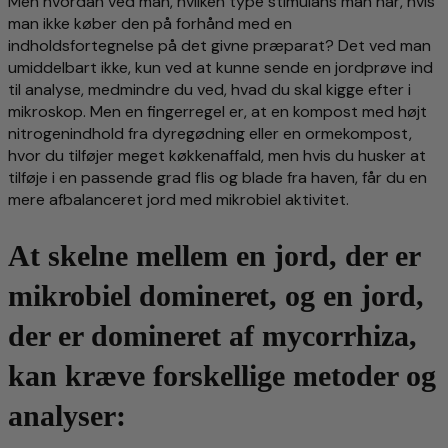
Men hvordan ved man, hvilken type stimulans man har, hvis
man ikke køber den på forhånd med en
indholdsfortegnelse på det givne præparat? Det ved man
umiddelbart ikke, kun ved at kunne sende en jordprøve ind
til analyse, medmindre du ved, hvad du skal kigge efter i
mikroskop. Men en fingerregel er, at en kompost med højt
nitrogenindhold fra dyregødning eller en ormekompost,
hvor du tilføjer meget køkkenaffald, men hvis du husker at
tilføje i en passende grad flis og blade fra haven, får du en
mere afbalanceret jord med mikrobiel aktivitet.
At skelne mellem en jord, der er
mikrobiel domineret, og en jord,
der er domineret af mycorrhiza,
kan kræve forskellige metoder og
analyser: