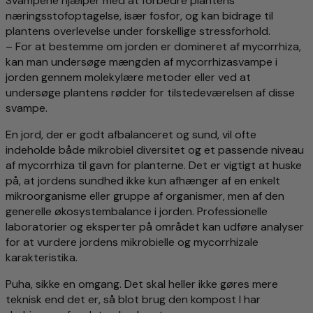
Svampene hjælper med at forbedre plantens
næringsstofoptagelse, især fosfor, og kan bidrage til
plantens overlevelse under forskellige stressforhold.
– For at bestemme om jorden er domineret af mycorrhiza,
kan man undersøge mængden af mycorrhizasvampe i
jorden gennem molekylære metoder eller ved at
undersøge plantens rødder for tilstedeværelsen af disse
svampe.
En jord, der er godt afbalanceret og sund, vil ofte
indeholde både mikrobiel diversitet og et passende niveau
af mycorrhiza til gavn for planterne. Det er vigtigt at huske
på, at jordens sundhed ikke kun afhænger af en enkelt
mikroorganisme eller gruppe af organismer, men af den
generelle økosystembalance i jorden. Professionelle
laboratorier og eksperter på området kan udføre analyser
for at vurdere jordens mikrobielle og mycorrhizale
karakteristika.
Puha, sikke en omgang. Det skal heller ikke gøres mere
teknisk end det er, så blot brug den kompost I har