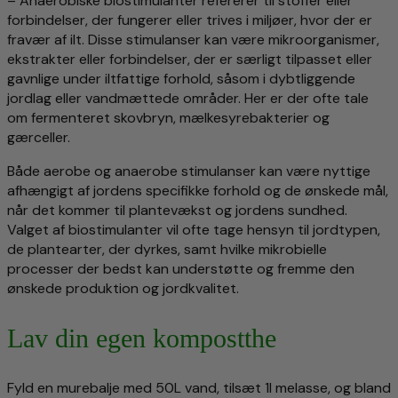
– Anaerobiske biostimulanter refererer til stoffer eller
forbindelser, der fungerer eller trives i miljøer, hvor der er
fravær af ilt. Disse stimulanser kan være mikroorganismer,
ekstrakter eller forbindelser, der er særligt tilpasset eller
gavnlige under iltfattige forhold, såsom i dybtliggende
jordlag eller vandmættede områder. Her er der ofte tale
om fermenteret skovbryn, mælkesyrebakterier og
gærceller.
Både aerobe og anaerobe stimulanser kan være nyttige
afhængigt af jordens specifikke forhold og de ønskede mål,
når det kommer til plantevækst og jordens sundhed.
Valget af biostimulanter vil ofte tage hensyn til jordtypen,
de plantearter, der dyrkes, samt hvilke mikrobielle
processer der bedst kan understøtte og fremme den
ønskede produktion og jordkvalitet.
Lav din egen kompostthe
Fyld en murebalje med 50L vand, tilsæt 1l melasse, og bland