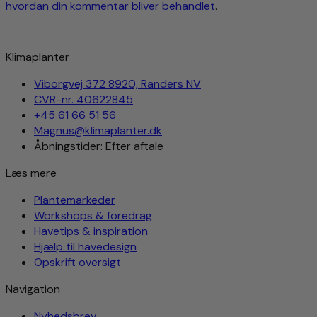
hvordan din kommentar bliver behandlet
.
Klimaplanter
Viborgvej 372 8920, Randers NV
CVR-nr. 40622845
+45 61 66 51 56
Magnus@klimaplanter.dk
Åbningstider: Efter aftale
Læs mere
Plantemarkeder
Workshops & foredrag
Havetips & inspiration
Hjælp til havedesign
Opskrift oversigt
Navigation
Nyhedsbrev