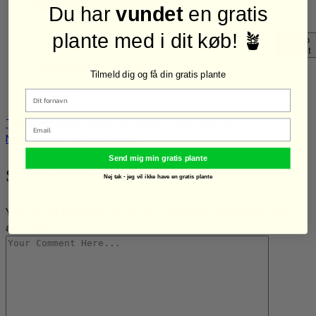
Du har
vundet
en gratis
Tilføj til kurv
plante med i dit køb! 🪴
Quick View
Add to
wishlist
Skærmsølvblad Elaeagnus umbellata
Tilmeld dig og få din gratis plante
150,00
kr.
Se mere
Tidligere
Tidligere
Plantesygdom, hvad gør jeg?
Email
Næste
Kompostthe
Næste
Send mig min gratis plante
Skriv et svar
Nej tak - jeg vil ikke have en gratis plante
Your email address will not be published. Required fields
are marked *