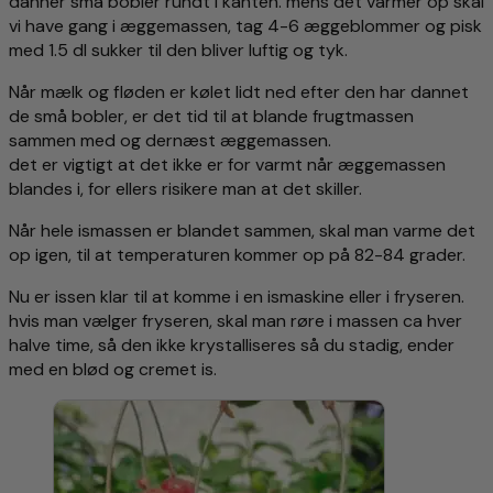
danner små bobler rundt i kanten. mens det varmer op skal
vi have gang i æggemassen, tag 4-6 æggeblommer og pisk
med 1.5 dl sukker til den bliver luftig og tyk.
Når mælk og fløden er kølet lidt ned efter den har dannet
de små bobler, er det tid til at blande frugtmassen
sammen med og dernæst æggemassen.
det er vigtigt at det ikke er for varmt når æggemassen
blandes i, for ellers risikere man at det skiller.
Når hele ismassen er blandet sammen, skal man varme det
op igen, til at temperaturen kommer op på 82-84 grader.
Nu er issen klar til at komme i en ismaskine eller i fryseren.
hvis man vælger fryseren, skal man røre i massen ca hver
halve time, så den ikke krystalliseres så du stadig, ender
med en blød og cremet is.