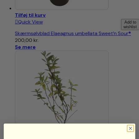
Tilføj til kurv
Quick View
Add to
wishlist
Skærmsølvblad Elaeagnus umbellata Sweet’n Sour®
200,00
kr.
Se mere