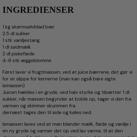
INGREDIENSER
1 kg skørmsølvblad bær
2.5 dl sukker
1 stk vaniljestang
1 dl sødmælk
2 dl piskefløde
4-6 stk æggeblomme
Først laver vi frugtmassen, ved at juice bærrene, det gør vi
for at slippe for kernerne (man kan også bare sigte
ismassen)
Juicen hældes i en gryde, ved halv styrke og tilsætter 1 dl
sukker, når massen begynder at boble op, tager vi den fra
varmen og skimmer skummen fra.
dernæst tages den til side og køles ned.
Ismassen laves ved at man blander mælk, fløde og vanilje i
en ny gryde og varmer det op ved lav varme, til at den