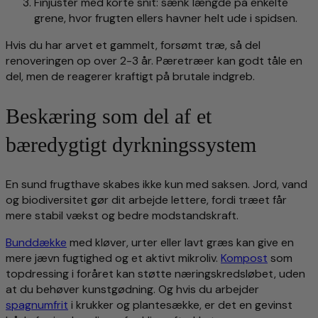
Finjustér med korte snit: sænk længde på enkelte
grene, hvor frugten ellers havner helt ude i spidsen.
Hvis du har arvet et gammelt, forsømt træ, så del
renoveringen op over 2-3 år. Pæretræer kan godt tåle en
del, men de reagerer kraftigt på brutale indgreb.
Beskæring som del af et
bæredygtigt dyrkningssystem
En sund frugthave skabes ikke kun med saksen. Jord, vand
og biodiversitet gør dit arbejde lettere, fordi træet får
mere stabil vækst og bedre modstandskraft.
Bunddække
med kløver, urter eller lavt græs kan give en
mere jævn fugtighed og et aktivt mikroliv.
Kompost
som
topdressing i foråret kan støtte næringskredsløbet, uden
at du behøver kunstgødning. Og hvis du arbejder
spagnumfrit
i krukker og plantesække, er det en gevinst