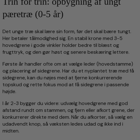
Trin for trin: opbygning af ungt
pæretræ (0-5 år)
Det unge træ skal lære sin form, før det skal bære tungt.
Her betaler tålmodighed sig. En stabil krone med 3-5
hovedgrene i gode vinkler holder bedre til blæst og
frugttryk, og den gør høst og senere beskæring lettere.
Første år handler ofte om at vælge leder (hovedstamme)
og placering af sidegrene. Har du et nyplantet træ med få
sidegrene, kan du nøjes med at fjerne konkurrerende
topskud og rette fokus mod at få sidegrene i passende
højde.
I år 2-3 bygger du videre: udvælg hovedgrene med god
afstand rundt om stammen, og fjern eller afkort grene, der
konkurrerer direkte med dem. Når du afkorter, så vælg en
udadvendt knop, så væksten ledes udad og ikke ind i
midten.