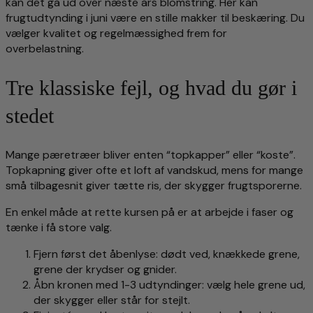
kan det gå ud over næste års blomstring. Her kan
frugtudtynding i juni være en stille makker til beskæring. Du
vælger kvalitet og regelmæssighed frem for
overbelastning.
Tre klassiske fejl, og hvad du gør i
stedet
Mange pæretræer bliver enten “topkapper” eller “koste”.
Topkapning giver ofte et loft af vandskud, mens for mange
små tilbagesnit giver tætte ris, der skygger frugtsporerne.
En enkel måde at rette kursen på er at arbejde i faser og
tænke i få store valg.
Fjern først det åbenlyse: dødt ved, knækkede grene,
grene der krydser og gnider.
Åbn kronen med 1-3 udtyndinger: vælg hele grene ud,
der skygger eller står for stejlt.