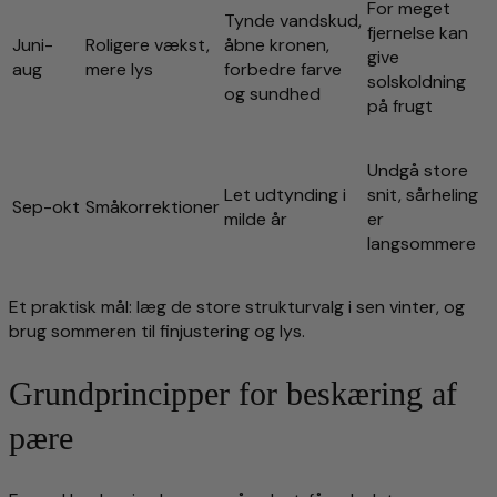
For meget
Tynde vandskud,
fjernelse kan
Juni-
Roligere vækst,
åbne kronen,
give
aug
mere lys
forbedre farve
solskoldning
og sundhed
på frugt
Undgå store
Let udtynding i
snit, sårheling
Sep-okt
Småkorrektioner
milde år
er
langsommere
Et praktisk mål: læg de store strukturvalg i sen vinter, og
brug sommeren til finjustering og lys.
Grundprincipper for beskæring af
pære