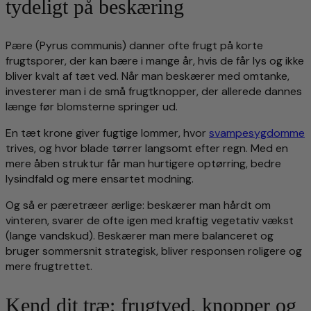
tydeligt på beskæring
Pære (Pyrus communis) danner ofte frugt på korte
frugtsporer, der kan bære i mange år, hvis de får lys og ikke
bliver kvalt af tæt ved. Når man beskærer med omtanke,
investerer man i de små frugtknopper, der allerede dannes
længe før blomsterne springer ud.
En tæt krone giver fugtige lommer, hvor
svampesygdomme
trives, og hvor blade tørrer langsomt efter regn. Med en
mere åben struktur får man hurtigere optørring, bedre
lysindfald og mere ensartet modning.
Og så er pæretræer ærlige: beskærer man hårdt om
vinteren, svarer de ofte igen med kraftig vegetativ vækst
(lange vandskud). Beskærer man mere balanceret og
bruger sommersnit strategisk, bliver responsen roligere og
mere frugtrettet.
Kend dit træ: frugtved, knopper og