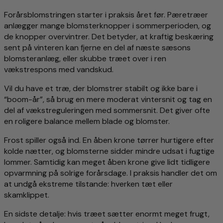
Forårsblomstringen starter i praksis året før. Pæretræer
anlægger mange blomsterknopper i sommerperioden, og
de knopper overvintrer. Det betyder, at kraftig beskæring
sent på vinteren kan fjerne en del af næste sæsons
blomsteranlæg, eller skubbe træet over i ren
vækstrespons med vandskud.
Vil du have et træ, der blomstrer stabilt og ikke bare i
“boom-år”, så brug en mere moderat vintersnit og tag en
del af vækstreguleringen med sommersnit. Det giver ofte
en roligere balance mellem blade og blomster.
Frost spiller også ind. En åben krone tørrer hurtigere efter
kolde nætter, og blomsterne sidder mindre udsat i fugtige
lommer. Samtidig kan meget åben krone give lidt tidligere
opvarmning på solrige forårsdage. I praksis handler det om
at undgå ekstreme tilstande: hverken tæt eller
skamklippet.
En sidste detalje: hvis træet sætter enormt meget frugt,