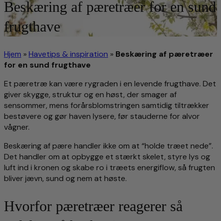
Beskæring af pæretræer for en sund
frugthave
Hjem
»
Havetips & inspiration
»
Beskæring af pæretræer
for en sund frugthave
Et pæretræ kan være rygraden i en levende frugthave. Det
giver skygge, struktur og en høst, der smager af
sensommer, mens forårsblomstringen samtidig tiltrækker
bestøvere og gør haven lysere, før stauderne for alvor
vågner.
Beskæring af pære handler ikke om at “holde træet nede”.
Det handler om at opbygge et stærkt skelet, styre lys og
luft ind i kronen og skabe ro i træets energiflow, så frugten
bliver jævn, sund og nem at høste.
Hvorfor pæretræer reagerer så