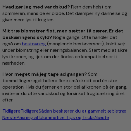
Hvad gør jeg med vandskud?
Fjern dem helst om
sommeren, mens de er bløde. Det dæmper ny dannelse og
giver mere lys til frugten.
Mit træ blomstrer flot, men sætter få pærer. Er det
beskæringens skyld?
Nogle gange. Ofte handler det
også om
bestøvning
(manglende bestøversort), koldt vejr
under blomstring eller næringsbalancen. Start med at sikre
lys i kronen, og tjek om der findes en kompatibel sort i
nærheden.
Hvor meget må jeg tage ad gangen?
Som
tommelfingerregel: hellere flere små skridt end én stor
operation. Hvis du fjerner en stor del af kronen på én gang,
inviterer du ofte vandskud og forsinket frugtsætning året
efter.
Tidligere
Tidligere
Sådan beskærer du et gammelt æbletræ
Næste
Pasning af blommetræ: tips og tricks
Næste