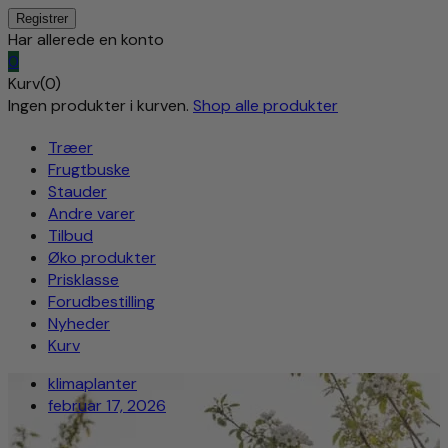
Har allerede en konto
0
Kurv(0)
Ingen produkter i kurven.
Shop alle produkter
Træer
Frugtbuske
Stauder
Andre varer
Tilbud
Øko produkter
Prisklasse
Forudbestilling
Nyheder
Kurv
klimaplanter
februar 17, 2026