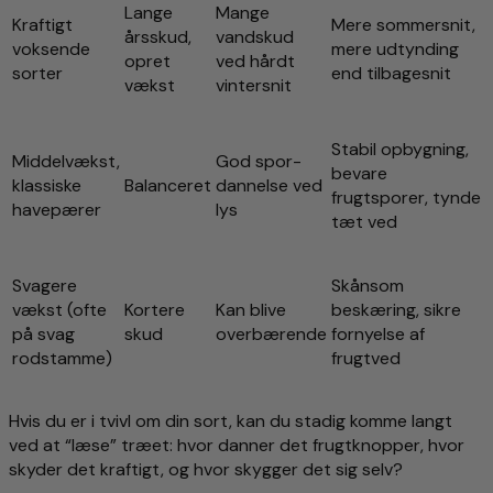
Lange
Mange
Kraftigt
Mere sommersnit,
årsskud,
vandskud
voksende
mere udtynding
opret
ved hårdt
sorter
end tilbagesnit
vækst
vintersnit
Stabil opbygning,
Middelvækst,
God spor-
bevare
klassiske
Balanceret
dannelse ved
frugtsporer, tynde
havepærer
lys
tæt ved
Svagere
Skånsom
vækst (ofte
Kortere
Kan blive
beskæring, sikre
på svag
skud
overbærende
fornyelse af
rodstamme)
frugtved
Hvis du er i tvivl om din sort, kan du stadig komme langt
ved at “læse” træet: hvor danner det frugtknopper, hvor
skyder det kraftigt, og hvor skygger det sig selv?