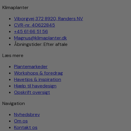
Klimaplanter
Viborgvej 372 8920, Randers NV
CVR-nr. 40622845
+45 61 66 51 56
Magnus@klimaplanter.dk
Åbningstider: Efter aftale
Læs mere
Plantemarkeder
Workshops & foredrag
Havetips & inspiration
Hjælp til havedesign
Opskrift oversigt
Navigation
Nyhedsbrev
Om os
Kontakt os