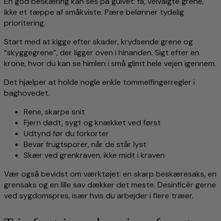
En god beskæring kan ses på gulvet: få, velvalgte grene,
ikke et tæppe af småkviste. Pære belønner tydelig
prioritering.
Start med at kigge efter skader, krydsende grene og
“skyggegrene”, der ligger oven i hinanden. Sigt efter en
krone, hvor du kan se himlen i små glimt hele vejen igennem.
Det hjælper at holde nogle enkle tommelfingerregler i
baghovedet.
Rene, skarpe snit
Fjern dødt, sygt og knækket ved først
Udtynd før du forkorter
Bevar frugtsporer, når de står lyst
Skær ved grenkraven, ikke midt i kraven
Vær også bevidst om værktøjet: en skarp beskæresaks, en
grensaks og en lille sav dækker det meste. Desinficér gerne
ved sygdomspres, især hvis du arbejder i flere træer.