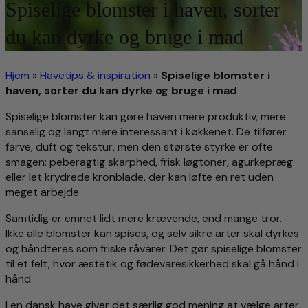
Spiselige blomster i haven, sorter
du kan dyrke og bruge i mad
Hjem
»
Havetips & inspiration
»
Spiselige blomster i
haven, sorter du kan dyrke og bruge i mad
Spiselige blomster kan gøre haven mere produktiv, mere
sanselig og langt mere interessant i køkkenet. De tilfører
farve, duft og tekstur, men den største styrke er ofte
smagen: peberagtig skarphed, frisk løgtoner, agurkepræg
eller let krydrede kronblade, der kan løfte en ret uden
meget arbejde.
Samtidig er emnet lidt mere krævende, end mange tror.
Ikke alle blomster kan spises, og selv sikre arter skal dyrkes
og håndteres som friske råvarer. Det gør spiselige blomster
til et felt, hvor æstetik og fødevaresikkerhed skal gå hånd i
hånd.
I en dansk have giver det særlig god mening at vælge arter,