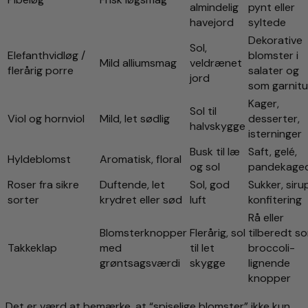
almindelig
pynt eller
havejord
syltede
Dekorative
Sol,
Elefanthvidløg /
blomster i
Mild alliumsmag
veldrænet
flerårig porre
salater og
jord
som garnitu
Kager,
Sol til
Viol og hornviol
Mild, let sødlig
desserter,
halvskygge
isterninger
Busk til læ
Saft, gelé,
Hyldeblomst
Aromatisk, floral
og sol
pandekaged
Roser fra sikre
Duftende, let
Sol, god
Sukker, siru
sorter
krydret eller sød
luft
konfitering
Rå eller
Blomsterknopper
Flerårig, sol
tilberedt s
Takkeklap
med
til let
broccoli-
grøntsagsværdi
skygge
lignende
knopper
Det er værd at bemærke, at “spiselige blomster” ikke kun