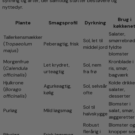
syltning og arter, der samtidig støtter bestøvere og
nyttedyr.
Brug i
Plante
Smagsprofil
Dyrkning
køkkene
Salater,
Tallerkensmækker
Sol, let til
smørrebrød
(
Tropaeolum
Peberagtig, frisk
middel jord
fyldte
majus
)
blomster
Morgenfrue
Kronblade i
Let krydret,
Sol, nem
(
Calendula
ris, smør,
urteagtig
fra frø
officinalis
)
bagværk
Hjulkrone
Kolde drikke
Agurkeagtig,
Sol, selvsår
(
Borago
salater,
kølig
ofte
officinalis
)
desserter
Blomster i
Sol til
Purløg
Mild løgsmag
salat, smør,
halvskygge
æggeretter
Robust
Blomster o
flerårig i
knopper s
Pibeløg
Frisk løgsmag