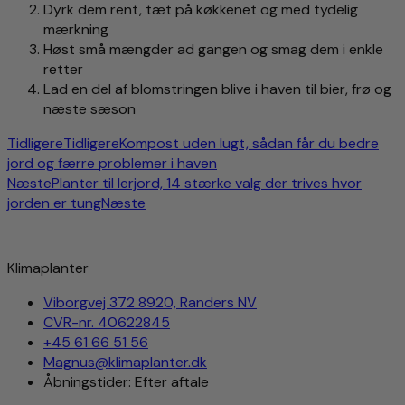
Dyrk dem rent, tæt på køkkenet og med tydelig
mærkning
Høst små mængder ad gangen og smag dem i enkle
retter
Lad en del af blomstringen blive i haven til bier, frø og
næste sæson
Tidligere
Tidligere
Kompost uden lugt, sådan får du bedre
jord og færre problemer i haven
Næste
Planter til lerjord, 14 stærke valg der trives hvor
jorden er tung
Næste
Klimaplanter
Viborgvej 372 8920, Randers NV
CVR-nr. 40622845
+45 61 66 51 56
Magnus@klimaplanter.dk
Åbningstider: Efter aftale