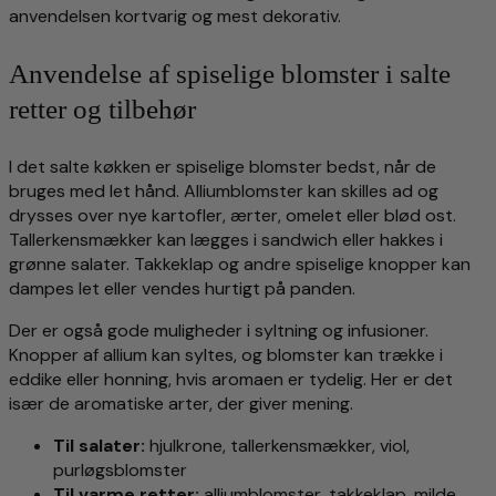
anvendelsen kortvarig og mest dekorativ.
Anvendelse af spiselige blomster i salte
retter og tilbehør
I det salte køkken er spiselige blomster bedst, når de
bruges med let hånd. Alliumblomster kan skilles ad og
drysses over nye kartofler, ærter, omelet eller blød ost.
Tallerkensmækker kan lægges i sandwich eller hakkes i
grønne salater. Takkeklap og andre spiselige knopper kan
dampes let eller vendes hurtigt på panden.
Der er også gode muligheder i syltning og infusioner.
Knopper af allium kan syltes, og blomster kan trække i
eddike eller honning, hvis aromaen er tydelig. Her er det
især de aromatiske arter, der giver mening.
Til salater:
hjulkrone, tallerkensmækker, viol,
purløgsblomster
Til varme retter:
alliumblomster, takkeklap, milde