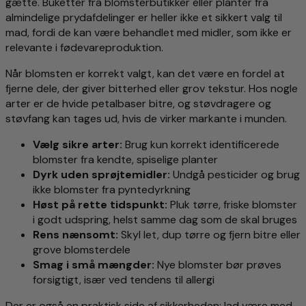
gætte. Buketter fra blomsterbutikker eller planter fra
almindelige prydafdelinger er heller ikke et sikkert valg til
mad, fordi de kan være behandlet med midler, som ikke er
relevante i fødevareproduktion.
Når blomsten er korrekt valgt, kan det være en fordel at
fjerne dele, der giver bitterhed eller grov tekstur. Hos nogle
arter er de hvide petalbaser bitre, og støvdragere og
støvfang kan tages ud, hvis de virker markante i munden.
Vælg sikre arter:
Brug kun korrekt identificerede
blomster fra kendte, spiselige planter
Dyrk uden sprøjtemidler:
Undgå pesticider og brug
ikke blomster fra pyntedyrkning
Høst på rette tidspunkt:
Pluk tørre, friske blomster
i godt udspring, helst samme dag som de skal bruges
Rens nænsomt:
Skyl let, dup tørre og fjern bitre eller
grove blomsterdele
Smag i små mængder:
Nye blomster bør prøves
forsigtigt, især ved tendens til allergi
Der er også en praktisk side af sikkerheden: lad være med