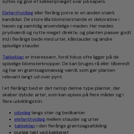
syltes og give et køkkenpræget svar på kapers.
Elefanthvidløg
eller flerårig porre er en anden stærk
kandidat. De store lilla blomsterstande er dekorative i
haven og samtidig anvendelige i maden. Her mødes
prydværdi og nytte meget direkte, og planten passer godt
ind i flerårige bede med urter, kålstauder og andre
spiselige stauder.
Takkeklap
er interessant, fordi fokus ofte ligger på de
spiselige blomsterknopper. De kan bruges rå eller tilberedt
og har en grøntsagsmæssig værdi, som gør planten
relevant langt ud over pynt.
I et flerårigt bed er det netop denne type planter, der
skaber dybde: arter, som kan spises på flere måder og i
flere udviklingstrin.
pibeløg
langs stier og bedkanter
elefanthvidløg
mellem stauder og urter
takkeklap
i den flerårige grøntsagsafdeling
purløg tæt ved køkkenet