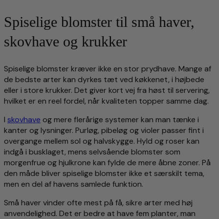
Spiselige blomster til små haver,
skovhave og krukker
Spiselige blomster kræver ikke en stor prydhave. Mange af
de bedste arter kan dyrkes tæt ved køkkenet, i højbede
eller i store krukker. Det giver kort vej fra høst til servering,
hvilket er en reel fordel, når kvaliteten topper samme dag.
I
skovhave
og mere flerårige systemer kan man tænke i
kanter og lysninger. Purløg, pibeløg og violer passer fint i
overgange mellem sol og halvskygge. Hyld og roser kan
indgå i busklaget, mens selvsående blomster som
morgenfrue og hjulkrone kan fylde de mere åbne zoner. På
den måde bliver spiselige blomster ikke et særskilt tema,
men en del af havens samlede funktion.
Små haver vinder ofte mest på få, sikre arter med høj
anvendelighed. Det er bedre at have fem planter, man