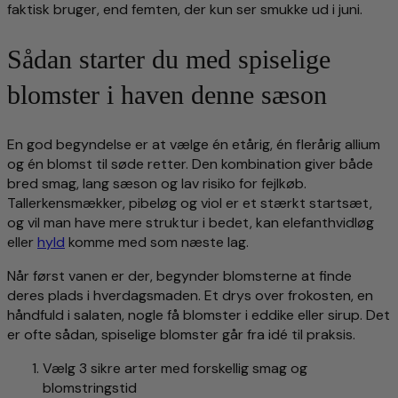
faktisk bruger, end femten, der kun ser smukke ud i juni.
Sådan starter du med spiselige
blomster i haven denne sæson
En god begyndelse er at vælge én etårig, én flerårig allium
og én blomst til søde retter. Den kombination giver både
bred smag, lang sæson og lav risiko for fejlkøb.
Tallerkensmækker, pibeløg og viol er et stærkt startsæt,
og vil man have mere struktur i bedet, kan elefanthvidløg
eller
hyld
komme med som næste lag.
Når først vanen er der, begynder blomsterne at finde
deres plads i hverdagsmaden. Et drys over frokosten, en
håndfuld i salaten, nogle få blomster i eddike eller sirup. Det
er ofte sådan, spiselige blomster går fra idé til praksis.
Vælg 3 sikre arter med forskellig smag og
blomstringstid