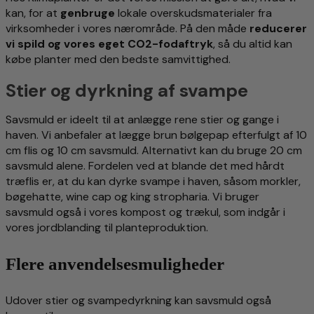
kan, for at
genbruge
lokale overskudsmaterialer fra
virksomheder i vores nærområde. På den måde
reducerer
vi spild og vores eget CO2-fodaftryk
, så du altid kan
købe planter med den bedste samvittighed.
Stier og dyrkning af svampe
Savsmuld er ideelt til at anlægge rene stier og gange i
haven. Vi anbefaler at lægge brun bølgepap efterfulgt af 10
cm flis og 10 cm savsmuld. Alternativt kan du bruge 20 cm
savsmuld alene. Fordelen ved at blande det med hårdt
træflis er, at du kan dyrke svampe i haven, såsom morkler,
bøgehatte, wine cap og king stropharia. Vi bruger
savsmuld også i vores kompost og trækul, som indgår i
vores jordblanding til planteproduktion.
Flere anvendelsesmuligheder
Udover stier og svampedyrkning kan savsmuld også