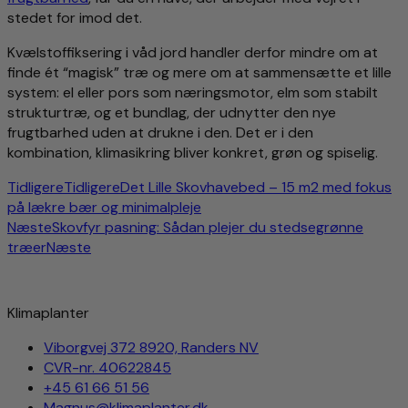
stedet for imod det.
Kvælstoffiksering i våd jord handler derfor mindre om at
finde ét “magisk” træ og mere om at sammensætte et lille
system: el eller pors som næringsmotor, elm som stabilt
strukturtræ, og et bundlag, der udnytter den nye
frugtbarhed uden at drukne i den. Det er i den
kombination, klimasikring bliver konkret, grøn og spiselig.
Tidligere
Tidligere
Det Lille Skovhavebed – 15 m2 med fokus
på lækre bær og minimalpleje
Næste
Skovfyr pasning: Sådan plejer du stedsegrønne
træer
Næste
Klimaplanter
Viborgvej 372 8920, Randers NV
CVR-nr. 40622845
+45 61 66 51 56
Magnus@klimaplanter.dk