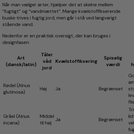
Når man vælger arter, hjælper det at skelne mellem
“fugtigt” og “vandmættet”. Mange kvælstoffikserende
buske trives i fugtig jord, men går i stå ved langvarigt
stående vand.
Nedenfor er en praktisk oversigt, der kan bruges i
designfasen:
Tåler
Art
Spiselig
våd
Kvælstoffiksering
(dansk/latin)
værdi
h
jord
G
am
Rødel (Alnus
Høj
Ja
Begrænset
st
glutinosa)
le
fl
Tr
Gråel (Alnus
Middel
li
Ja
Begrænset
incana)
til høj
ve
fu