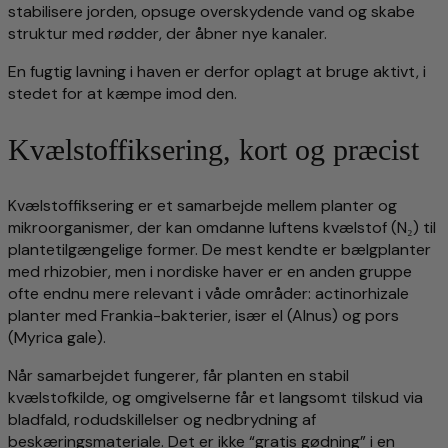
stabilisere jorden, opsuge overskydende vand og skabe
struktur med rødder, der åbner nye kanaler.
En fugtig lavning i haven er derfor oplagt at bruge aktivt, i
stedet for at kæmpe imod den.
Kvælstoffiksering, kort og præcist
Kvælstoffiksering er et samarbejde mellem planter og
mikroorganismer, der kan omdanne luftens kvælstof (N₂) til
plantetilgængelige former. De mest kendte er bælgplanter
med rhizobier, men i nordiske haver er en anden gruppe
ofte endnu mere relevant i våde områder: actinorhizale
planter med Frankia-bakterier, især el (Alnus) og pors
(Myrica gale).
Når samarbejdet fungerer, får planten en stabil
kvælstofkilde, og omgivelserne får et langsomt tilskud via
bladfald, rodudskillelser og nedbrydning af
beskæringsmateriale. Det er ikke “gratis gødning” i en