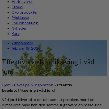
Andre varer
Tilbud
Øko produkter
Prisklasse
Forudbestilling
Nyheder
Kurv
klimaplanter
februar 19, 2026
Effektiv kvælstoffiksering i våd
jord
Hjem
»
Havetips & inspiration
»
Effektiv
kvælstoffiksering i våd jord
Våd jord bliver ofte omtalt som et problem, men i en
klimasikret have kan den samme fugt være en ressource.