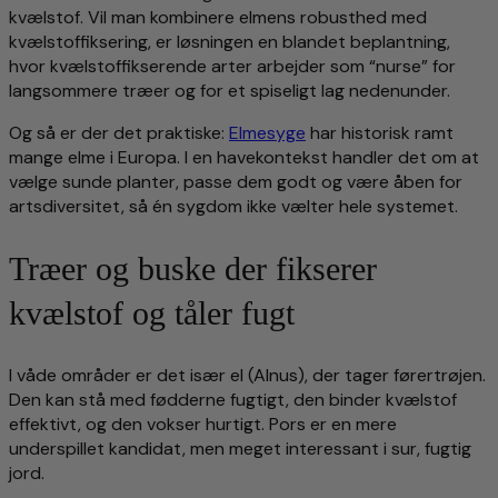
kvælstof. Vil man kombinere elmens robusthed med
kvælstoffiksering, er løsningen en blandet beplantning,
hvor kvælstoffikserende arter arbejder som “nurse” for
langsommere træer og for et spiseligt lag nedenunder.
Og så er der det praktiske:
Elmesyge
har historisk ramt
mange elme i Europa. I en havekontekst handler det om at
vælge sunde planter, passe dem godt og være åben for
artsdiversitet, så én sygdom ikke vælter hele systemet.
Træer og buske der fikserer
kvælstof og tåler fugt
I våde områder er det især el (Alnus), der tager førertrøjen.
Den kan stå med fødderne fugtigt, den binder kvælstof
effektivt, og den vokser hurtigt. Pors er en mere
underspillet kandidat, men meget interessant i sur, fugtig
jord.