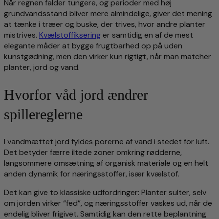
Når regnen falder tungere, og perioder med høj
grundvandsstand bliver mere almindelige, giver det mening
at tænke i træer og buske, der trives, hvor andre planter
mistrives.
Kvælstoffiksering
er samtidig en af de mest
elegante måder at bygge frugtbarhed op på uden
kunstgødning, men den virker kun rigtigt, når man matcher
planter, jord og vand.
Hvorfor våd jord ændrer
spillereglerne
I vandmættet jord fyldes porerne af vand i stedet for luft.
Det betyder færre iltede zoner omkring rødderne,
langsommere omsætning af organisk materiale og en helt
anden dynamik for næringsstoffer, især kvælstof.
Det kan give to klassiske udfordringer: Planter sulter, selv
om jorden virker “fed”, og næringsstoffer vaskes ud, når de
endelig bliver frigivet. Samtidig kan den rette beplantning