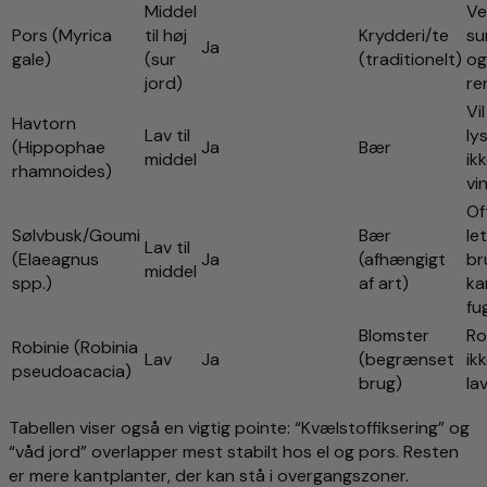
Middel
Ve
Pors (Myrica
til høj
Krydderi/te
su
Ja
gale)
(sur
(traditionelt)
og
jord)
re
Vi
Havtorn
Lav til
ly
(Hippophae
Ja
Bær
middel
ik
rhamnoides)
vi
Of
Sølvbusk/Goumi
Bær
le
Lav til
(Elaeagnus
Ja
(afhængigt
br
middel
spp.)
af art)
ka
fu
Blomster
Ro
Robinie (Robinia
Lav
Ja
(begrænset
ik
pseudoacacia)
brug)
la
Tabellen viser også en vigtig pointe: “Kvælstoffiksering” og
“våd jord” overlapper mest stabilt hos el og pors. Resten
er mere kantplanter, der kan stå i overgangszoner.