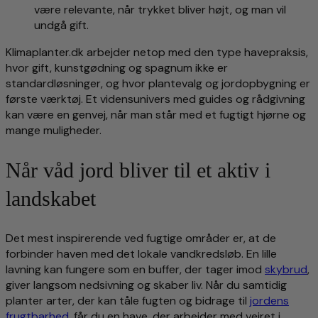
være relevante, når trykket bliver højt, og man vil
undgå gift.
Klimaplanter.dk arbejder netop med den type havepraksis,
hvor gift, kunstgødning og spagnum ikke er
standardløsninger, og hvor plantevalg og jordopbygning er
første værktøj. Et vidensunivers med guides og rådgivning
kan være en genvej, når man står med et fugtigt hjørne og
mange muligheder.
Når våd jord bliver til et aktiv i
landskabet
Det mest inspirerende ved fugtige områder er, at de
forbinder haven med det lokale vandkredsløb. En lille
lavning kan fungere som en buffer, der tager imod
skybrud
,
giver langsom nedsivning og skaber liv. Når du samtidig
planter arter, der kan tåle fugten og bidrage til
jordens
frugtbarhed
, får du en have, der arbejder med vejret i