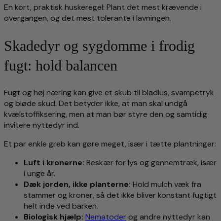
En kort, praktisk huskeregel: Plant det mest krævende i
overgangen, og det mest tolerante i lavningen.
Skadedyr og sygdomme i frodig
fugt: hold balancen
Fugt og høj næring kan give et skub til bladlus, svampetryk
og bløde skud. Det betyder ikke, at man skal undgå
kvælstoffiksering, men at man bør styre den og samtidig
invitere nyttedyr ind.
Et par enkle greb kan gøre meget, især i tætte plantninger:
Luft i kronerne:
Beskær for lys og gennemtræk, især
i unge år.
Dæk jorden, ikke planterne:
Hold mulch væk fra
stammer og kroner, så det ikke bliver konstant fugtigt
helt inde ved barken.
Biologisk hjælp:
Nematoder
og andre nyttedyr kan