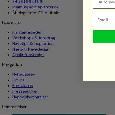
+45 61 66 51 56
Magnus@klimaplanter.dk
Åbningstider: Efter aftale
Email
Læs mere
Plantemarkeder
Workshops & foredrag
Havetips & inspiration
Hjælp til havedesign
Opskrift oversigt
Navigation
Nyhedsbrev
Om os
Kontakt os
Presseartikler
Handelsbetingelser
Udmærkelser