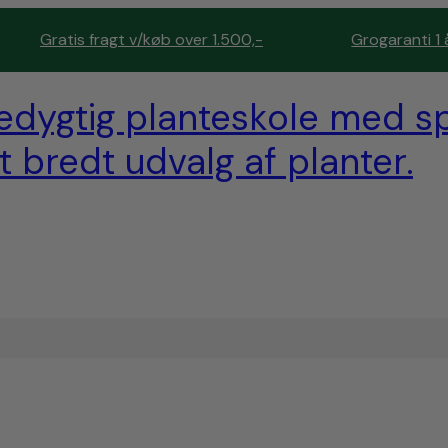
Gratis fragt v/køb over 1.500,-
Grogaranti 1 
edygtig planteskole med sp
t bredt udvalg af planter.