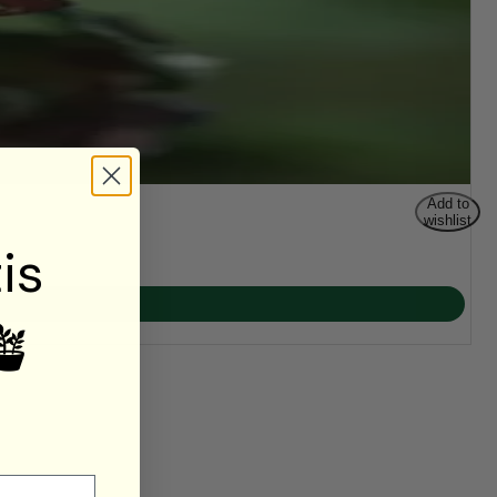
Add to
wishlist
is
🪴