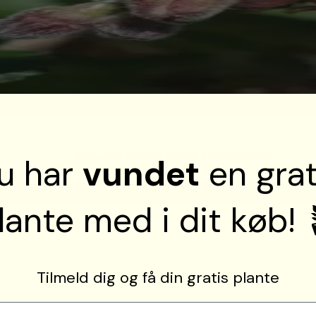
Jostabær/Solstik (Ribes × nidigrolaria)
u har
vundet
en grat
Se mere
lante med i dit køb! 
Tilmeld dig og få din gratis plante