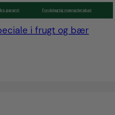
års garanti
Fordelagtig mængderabat
eciale i frugt og bær