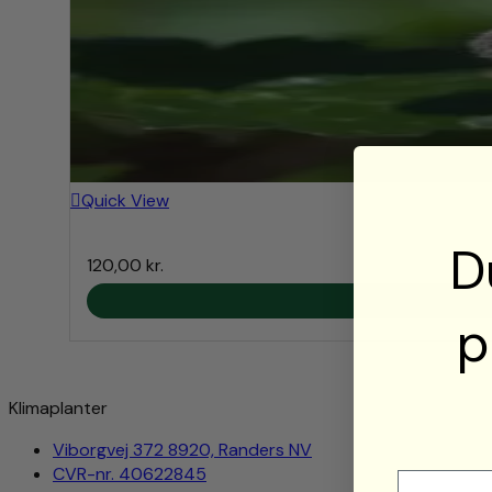
Quick View
D
120,00
kr.
p
Klimaplanter
Viborgvej 372 8920, Randers NV
CVR-nr. 40622845