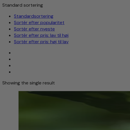
Standard sortering
Standardsortering
Sortér efter popularitet
Sortér efter nyeste
Sortér efter pris: lav til høj
Sortér efter pris: høj til lav
Showing the single result