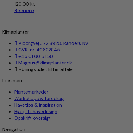
120,00
kr.
Se mere
Klimaplanter
Viborgvej 372 8920, Randers NV
CVR-nr. 40622845
+45 61 66 51 56
Magnus@klimaplanter.dk
Åbningstider: Efter aftale
Læs mere
Plantemarkeder
Workshops & foredrag
Havetips & inspiration
Hjælp til havedesign
Opskrift oversigt
Navigation