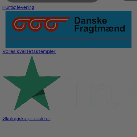
Hurtig levering
Vores kvalitetsstempler
Økologiske produkter