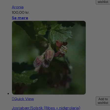
wishlist
Aronia
100,00
kr.
Se mere
Quick View
Add to
wishlist
Jostabær/Solstik (Ribes × nidigrolaria)