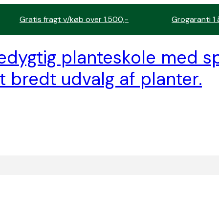
Gratis fragt v/køb over 1.500,-
Grogaranti 1 
edygtig planteskole med sp
t bredt udvalg af planter.