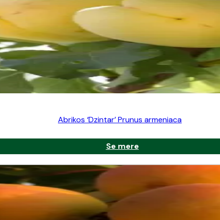
Abrikos ‘Dzintar’ Prunus armeniaca
Se mere