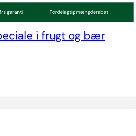
års garanti
Fordelagtig mængderabat
eciale i frugt og bær