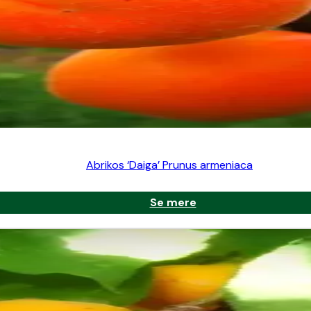
Abrikos ‘Daiga’ Prunus armeniaca
Se mere