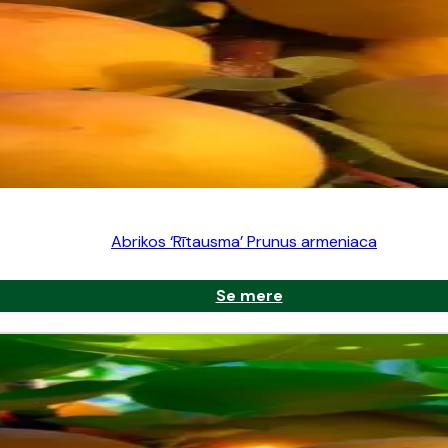
Abrikos ‘Rītausma’ Prunus armeniaca
Se mere