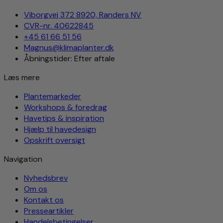
Viborgvej 372 8920, Randers NV
CVR-nr. 40622845
+45 61 66 51 56
Magnus@klimaplanter.dk
Åbningstider: Efter aftale
Læs mere
Plantemarkeder
Workshops & foredrag
Havetips & inspiration
Hjælp til havedesign
Opskrift oversigt
Navigation
Nyhedsbrev
Om os
Kontakt os
Presseartikler
Handelsbetingelser