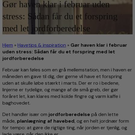
Gør haven klar i februar uden
stress: Sådan får du et forspring
med let jordforberedelse
Hjem
»
Havetips & inspiration
»
Gør haven klar i februar
uden stress: Sådan får du et forspring med let
jordforberedelse
Februar kan føles som en grå mellemstation, men i haven er
måneden en gave til dig, der gerne vil have et forspring
uden at skulle løbe stærkt i marts. Der er ro i bedene,
linjerne er tydelige, og mange af de små greb, der gør
foråret let, kan klares med kolde fingre og varm kaffe i
baghovedet.
Det handler især om
jordforberedelse
på den lette
måde,
planlægning af havebed
, og en helt jordnær form
for tempo: at gøre de rigtige ting, når jorden er tjenlig, og
lade være, når den ikke er.