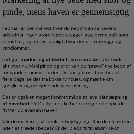
pinde, mens haven er gennemsigtig
Februar er den måned, hvor du bedst kan se havens
arkitektur. Ingen store blade skygger, stauderne står som
silhuetter, og det er tydeligt, hvor der er læ, skygge og
vandlommer.
Det gør
markering af bede
til en overraskende stærk
aktivitet nu. Med pinde og snor kan du “prøve” nye bede af,
før spaden rammer jorden. Du kan gå rundt om bedet i
flere dage, se det fra køkkenvinduet, og mærke om
ganglinjer og arbejdsplads giver mening.
Det er også en meget konkret måde at lave
planlægning
af havebed
på: Du flytter ikke bare streger på papir, du
flytter oplevelsen i haven.
Når du markerer, så tænk i arbejdsgange: Kan du nå midten
uden at træde i bedet? Er der plads til trillebør? Hvor