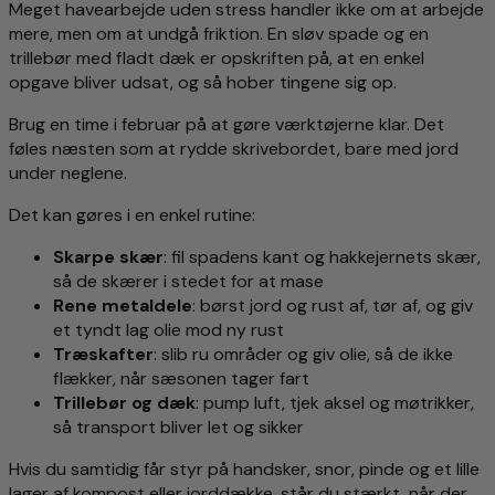
Meget havearbejde uden stress handler ikke om at arbejde
mere, men om at undgå friktion. En sløv spade og en
trillebør med fladt dæk er opskriften på, at en enkel
opgave bliver udsat, og så hober tingene sig op.
Brug en time i februar på at gøre værktøjerne klar. Det
føles næsten som at rydde skrivebordet, bare med jord
under neglene.
Det kan gøres i en enkel rutine:
Skarpe skær
: fil spadens kant og hakkejernets skær,
så de skærer i stedet for at mase
Rene metaldele
: børst jord og rust af, tør af, og giv
et tyndt lag olie mod ny rust
Træskafter
: slib ru områder og giv olie, så de ikke
flækker, når sæsonen tager fart
Trillebør og dæk
: pump luft, tjek aksel og møtrikker,
så transport bliver let og sikker
Hvis du samtidig får styr på handsker, snor, pinde og et lille
lager af kompost eller jorddække, står du stærkt, når der