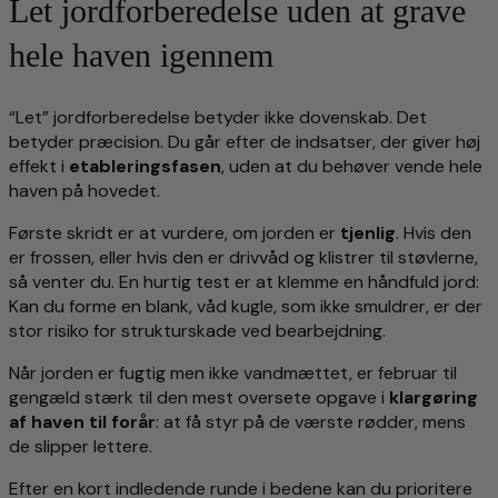
Let jordforberedelse uden at grave
hele haven igennem
“Let” jordforberedelse betyder ikke dovenskab. Det
betyder præcision. Du går efter de indsatser, der giver høj
effekt i
etableringsfasen
, uden at du behøver vende hele
haven på hovedet.
Første skridt er at vurdere, om jorden er
tjenlig
. Hvis den
er frossen, eller hvis den er drivvåd og klistrer til støvlerne,
så venter du. En hurtig test er at klemme en håndfuld jord:
Kan du forme en blank, våd kugle, som ikke smuldrer, er der
stor risiko for strukturskade ved bearbejdning.
Når jorden er fugtig men ikke vandmættet, er februar til
gengæld stærk til den mest oversete opgave i
klargøring
af haven til forår
: at få styr på de værste rødder, mens
de slipper lettere.
Efter en kort indledende runde i bedene kan du prioritere