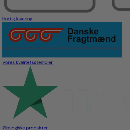
Hurtig levering
Vores kvalitetsstempler
Økologiske produkter