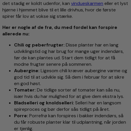
det stadig er koldt udenfor, kan
vindueskarmen
eller et lyst
hjørne i hjemmet blive til et lille drivhus, hvor de første
spirer får lov at vokse sig stærke.
Her er nogle af de frø, du med fordel kan forspire
allerede nu:
Chili og peberfrugter:
Disse planter har en lang
udviklingstid og har brug for mange uger indendørs,
før de kan plantes ud. Start dem tidligt for at få
modne frugter senere på sommeren.
Aubergine:
Ligesom chili kræver aubergine varme og
god tid til at udvikle sig. Så dem i februar for at sikre
en god høst.
Tomater:
De tidlige sorter af tomater kan sås nu,
især hvis du har mulighed for at give dem ekstra lys.
Bladselleri og knoldselleri:
Selleri har en langsom
spireproces og bør derfor sås tidligt på året.
Porre:
Porrefrø kan forspires i bakker indendørs, så
du får robuste planter klar til udplantning, når jorden
er tjenlig.