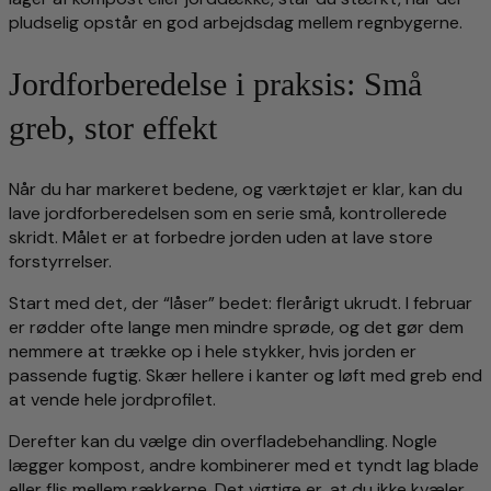
pludselig opstår en god arbejdsdag mellem regnbygerne.
Jordforberedelse i praksis: Små
greb, stor effekt
Når du har markeret bedene, og værktøjet er klar, kan du
lave jordforberedelsen som en serie små, kontrollerede
skridt. Målet er at forbedre jorden uden at lave store
forstyrrelser.
Start med det, der “låser” bedet: flerårigt ukrudt. I februar
er rødder ofte lange men mindre sprøde, og det gør dem
nemmere at trække op i hele stykker, hvis jorden er
passende fugtig. Skær hellere i kanter og løft med greb end
at vende hele jordprofilet.
Derefter kan du vælge din overfladebehandling. Nogle
lægger kompost, andre kombinerer med et tyndt lag blade
eller flis mellem rækkerne. Det vigtige er, at du ikke kvæler