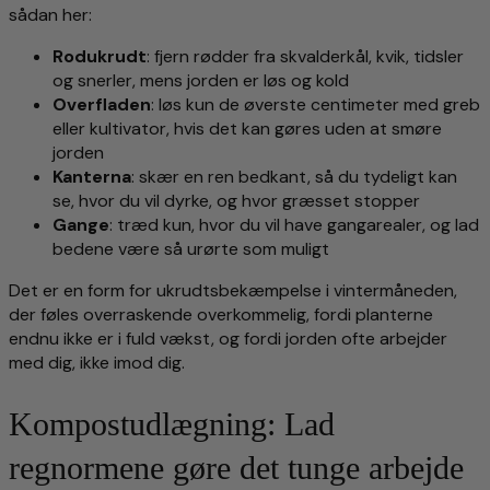
sådan her:
Rodukrudt
: fjern rødder fra skvalderkål, kvik, tidsler
og snerler, mens jorden er løs og kold
Overfladen
: løs kun de øverste centimeter med greb
eller kultivator, hvis det kan gøres uden at smøre
jorden
Kanterna
: skær en ren bedkant, så du tydeligt kan
se, hvor du vil dyrke, og hvor græsset stopper
Gange
: træd kun, hvor du vil have gangarealer, og lad
bedene være så urørte som muligt
Det er en form for ukrudtsbekæmpelse i vintermåneden,
der føles overraskende overkommelig, fordi planterne
endnu ikke er i fuld vækst, og fordi jorden ofte arbejder
med dig, ikke imod dig.
Kompostudlægning: Lad
regnormene gøre det tunge arbejde