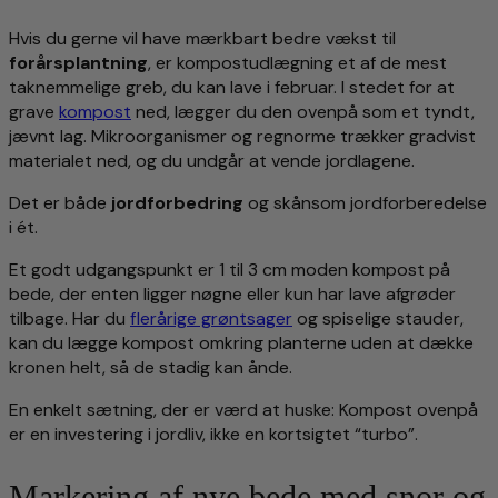
Hvis du gerne vil have mærkbart bedre vækst til
forårsplantning
, er kompostudlægning et af de mest
taknemmelige greb, du kan lave i februar. I stedet for at
grave
kompost
ned, lægger du den ovenpå som et tyndt,
jævnt lag. Mikroorganismer og regnorme trækker gradvist
materialet ned, og du undgår at vende jordlagene.
Det er både
jordforbedring
og skånsom jordforberedelse
i ét.
Et godt udgangspunkt er 1 til 3 cm moden kompost på
bede, der enten ligger nøgne eller kun har lave afgrøder
tilbage. Har du
flerårige grøntsager
og spiselige stauder,
kan du lægge kompost omkring planterne uden at dække
kronen helt, så de stadig kan ånde.
En enkelt sætning, der er værd at huske: Kompost ovenpå
er en investering i jordliv, ikke en kortsigtet “turbo”.
Markering af nye bede med snor og