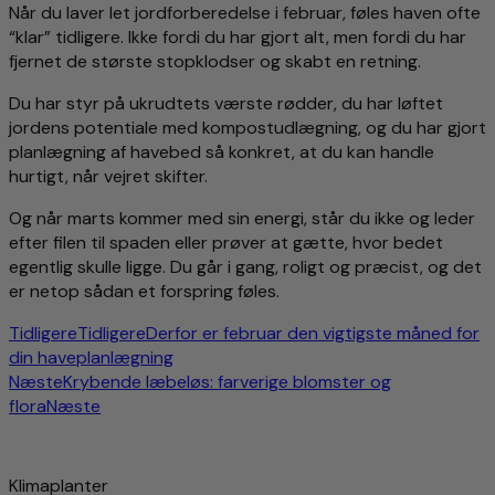
Når du laver let jordforberedelse i februar, føles haven ofte
“klar” tidligere. Ikke fordi du har gjort alt, men fordi du har
fjernet de største stopklodser og skabt en retning.
Du har styr på ukrudtets værste rødder, du har løftet
jordens potentiale med kompostudlægning, og du har gjort
planlægning af havebed så konkret, at du kan handle
hurtigt, når vejret skifter.
Og når marts kommer med sin energi, står du ikke og leder
efter filen til spaden eller prøver at gætte, hvor bedet
egentlig skulle ligge. Du går i gang, roligt og præcist, og det
er netop sådan et forspring føles.
Tidligere
Tidligere
Derfor er februar den vigtigste måned for
din haveplanlægning
Næste
Krybende læbeløs: farverige blomster og
flora
Næste
Klimaplanter