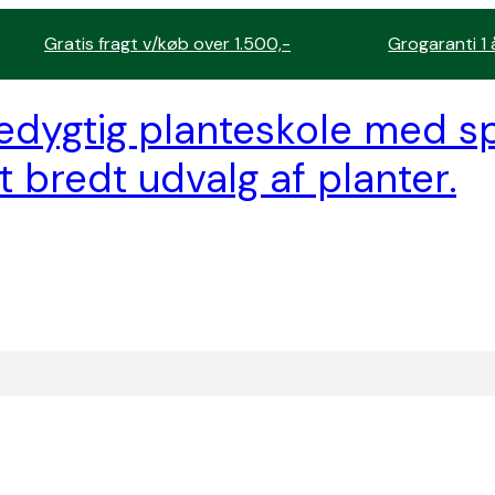
Gratis fragt v/køb over 1.500,-
Grogaranti 1 
edygtig planteskole med sp
t bredt udvalg af planter.