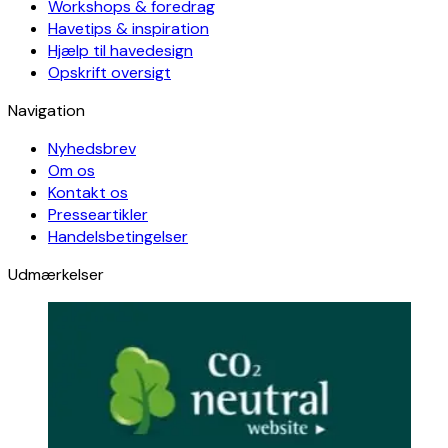
Workshops & foredrag
Havetips & inspiration
Hjælp til havedesign
Opskrift oversigt
Navigation
Nyhedsbrev
Om os
Kontakt os
Presseartikler
Handelsbetingelser
Udmærkelser