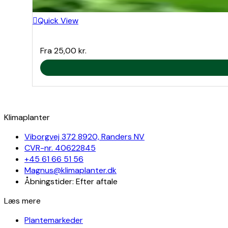
Quick View
Fra
25,00
kr.
Klimaplanter
Viborgvej 372 8920, Randers NV
CVR-nr. 40622845
+45 61 66 51 56
Magnus@klimaplanter.dk
Åbningstider: Efter aftale
Læs mere
Plantemarkeder