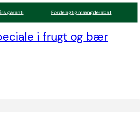
års garanti
Fordelagtig mængderabat
eciale i frugt og bær