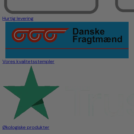
Hurtig levering
Vores kvalitetsstempler
Økologiske produkter