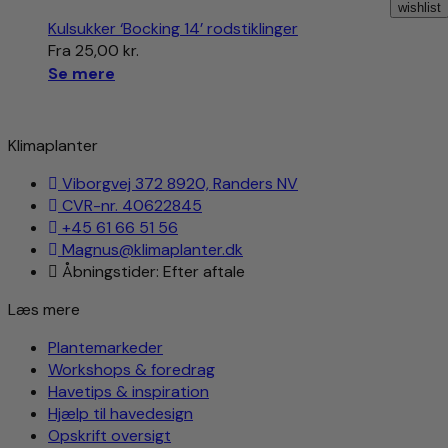
wishlist
Kulsukker ‘Bocking 14’ rodstiklinger
Fra
25,00
kr.
Se mere
Klimaplanter
Viborgvej 372 8920, Randers NV
CVR-nr. 40622845
+45 61 66 51 56
Magnus@klimaplanter.dk
Åbningstider: Efter aftale
Læs mere
Plantemarkeder
Workshops & foredrag
Havetips & inspiration
Hjælp til havedesign
Opskrift oversigt