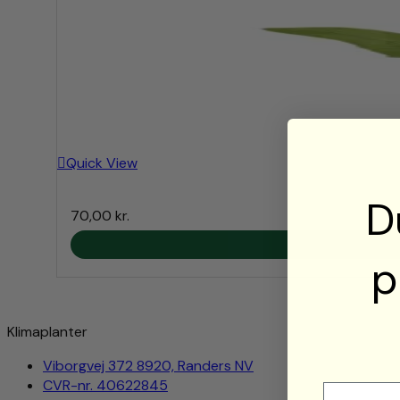
Quick View
D
70,00
kr.
p
Klimaplanter
Viborgvej 372 8920, Randers NV
CVR-nr. 40622845