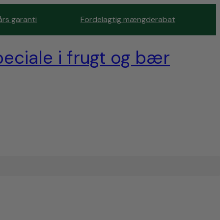
års garanti
Fordelagtig mængderabat
eciale i frugt og bær