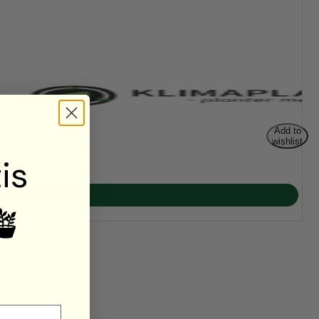
Add to
wishlist
is
🪴