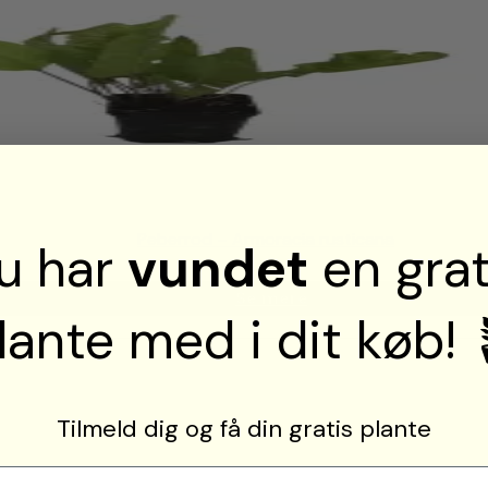
Peberrod – Armoracia rusticana
u har
vundet
en grat
Se mere
lante med i dit køb! 
Tilmeld dig og få din gratis plante