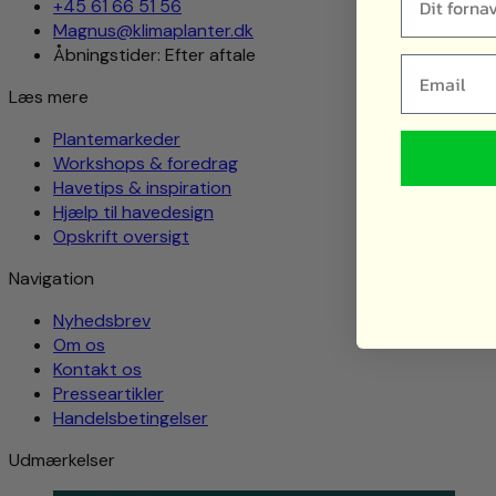
+45 61 66 51 56
Magnus@klimaplanter.dk
Åbningstider: Efter aftale
Email
Læs mere
Plantemarkeder
Workshops & foredrag
Havetips & inspiration
Hjælp til havedesign
Opskrift oversigt
Navigation
Nyhedsbrev
Om os
Kontakt os
Presseartikler
Handelsbetingelser
Udmærkelser