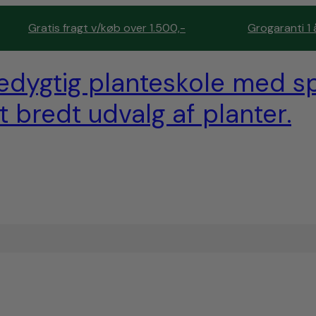
Gratis fragt v/køb over 1.500,-
Grogaranti 1 
edygtig planteskole med sp
t bredt udvalg af planter.