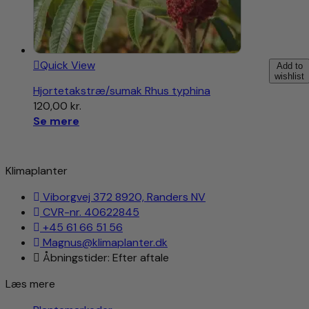
Quick View
Add to
wishlist
Hjortetakstræ/sumak Rhus typhina
120,00
kr.
Se mere
Klimaplanter
Viborgvej 372 8920, Randers NV
CVR-nr. 40622845
+45 61 66 51 56
Magnus@klimaplanter.dk
Åbningstider: Efter aftale
Læs mere