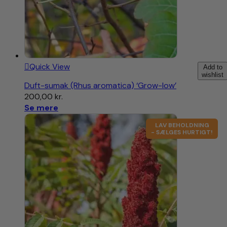
Quick View
Add to
wishlist
Duft-sumak (Rhus aromatica) ‘Grow-low’
200,00
kr.
Se mere
LAV BEHOLDNING
- SÆLGES HURTIGT!