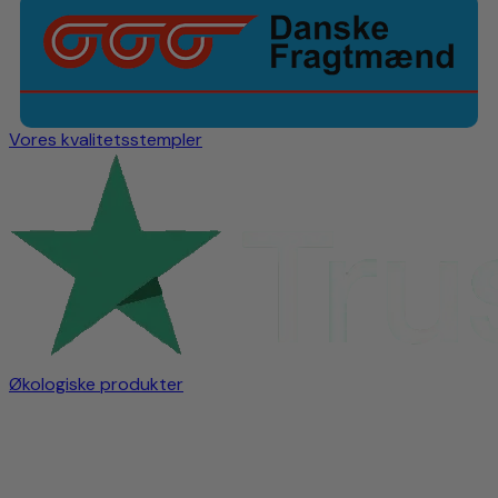
Hvis du er på udkig efter et smukt, robust og alsidigt
træ til din have, er lind et perfekt valg.
Køb dit lindetræ i dag fra vore online havecenter eller
besøg vores planteskole mellem Randers og Viborg.
Vi har åbent efter aftale.
Vores kvalitetsstempler
Økologiske produkter