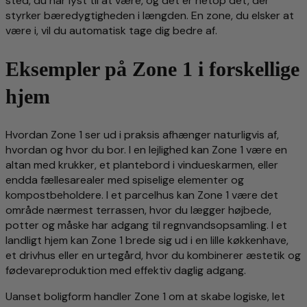
sted, du har lyst til at være, og det er netop dét, der
styrker bæredygtigheden i længden. En zone, du elsker at
være i, vil du automatisk tage dig bedre af.
Eksempler på Zone 1 i forskellige
hjem
Hvordan Zone 1 ser ud i praksis afhænger naturligvis af,
hvordan og hvor du bor. I en lejlighed kan Zone 1 være en
altan med krukker, et plantebord i vindueskarmen, eller
endda fællesarealer med spiselige elementer og
kompostbeholdere. I et parcelhus kan Zone 1 være det
område nærmest terrassen, hvor du lægger højbede,
potter og måske har adgang til regnvandsopsamling. I et
landligt hjem kan Zone 1 brede sig ud i en lille køkkenhave,
et drivhus eller en urtegård, hvor du kombinerer æstetik og
fødevareproduktion med effektiv daglig adgang.
Uanset boligform handler Zone 1 om at skabe logiske, let