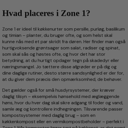
Hvad placeres i Zone 1?
Zone 1 er ideel til køkkenurter som persille, purløg, basilikum
og timian – planter, du bruger ofte, og som helst skal
kunne nås med et par skridt fra døren. Her finder man også
hurtigvoksende grøntsager som salat, radiser og spinat,
som skal sås og høstes ofte, og hvor det har stor
betydning, at du hurtigt opdager tegn på skadedyr eller
næringsmangel. Jo tættere disse afgrøder er på dig og
dine daglige rutiner, desto større sandsynlighed er der for,
at du giver dem præcis den opmærksomhed, de behøver.
Det gælder også for små husdyrsystemer, der kræver
daglig tilsyn – eksempelvis hønsehold med æglæggende
høns, hvor du hver dag skal sikre adgang til foder og vand,
samle æg og kontrollere indhegningen. Tilsvarende passer
kompostsystemer med daglig brug – som en
køkkenkompost eller en vermikompostbeholder – perfekt i
Zone 1. Når komposten ligger tæt på køkkenet, er det nemt