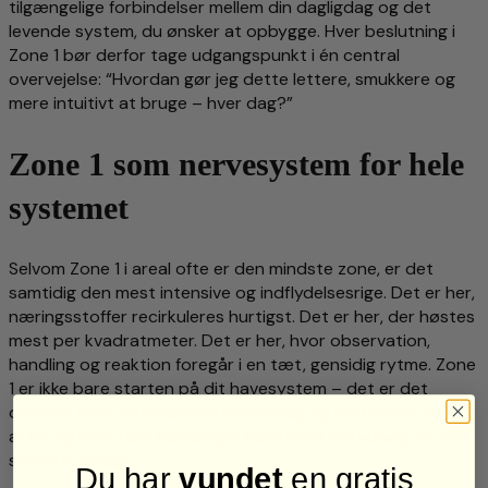
tilgængelige forbindelser mellem din dagligdag og det
levende system, du ønsker at opbygge. Hver beslutning i
Zone 1 bør derfor tage udgangspunkt i én central
overvejelse: “Hvordan gør jeg dette lettere, smukkere og
mere intuitivt at bruge – hver dag?”
Zone 1 som nervesystem for hele
systemet
Selvom Zone 1 i areal ofte er den mindste zone, er det
samtidig den mest intensive og indflydelsesrige. Det er her,
næringsstoffer recirkuleres hurtigst. Det er her, der høstes
mest per kvadratmeter. Det er her, hvor observation,
handling og reaktion foregår i en tæt, gensidig rytme. Zone
1 er ikke bare starten på dit havesystem – det er det
område, hvor forbindelsen mellem dig og naturen er mest
aktiv, og hvor dine handlinger har størst betydning for det
samlede design.
Du har
vundet
en gratis