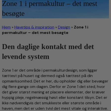
Zone 1 i permakultur – det mest
besøgte
Hjem
»
Havetips & inspiration
»
Design
»
Zone 1 i
permakultur – det mest besøgte
Den daglige kontakt med det
levende system
Zone 1 er det område i permakulturdesign, som ligger
tættest på huset og dermed også tættest på din
opmærksomhed. Det er her, du opholder dig eller bevæger
dig flere gange om dagen. Derfor er Zone 1 det sted, hvor
det giver størst mening at placere elementer, der kræver
hyppig pleje, regelmæssig høst eller konstant tilsyn. Det er
ikke nødvendigvis det smukkeste eller største område i
haven, men det er uden tvivl det mest vitale og interaktive.