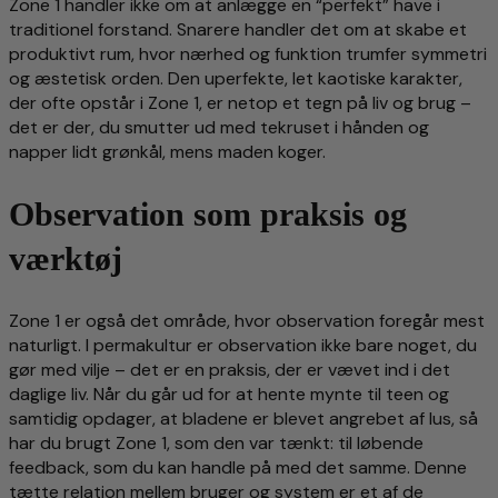
Zone 1 handler ikke om at anlægge en “perfekt” have i
traditionel forstand. Snarere handler det om at skabe et
produktivt rum, hvor nærhed og funktion trumfer symmetri
og æstetisk orden. Den uperfekte, let kaotiske karakter,
der ofte opstår i Zone 1, er netop et tegn på liv og brug –
det er der, du smutter ud med tekruset i hånden og
napper lidt grønkål, mens maden koger.
Observation som praksis og
værktøj
Zone 1 er også det område, hvor observation foregår mest
naturligt. I permakultur er observation ikke bare noget, du
gør med vilje – det er en praksis, der er vævet ind i det
daglige liv. Når du går ud for at hente mynte til teen og
samtidig opdager, at bladene er blevet angrebet af lus, så
har du brugt Zone 1, som den var tænkt: til løbende
feedback, som du kan handle på med det samme. Denne
tætte relation mellem bruger og system er et af de