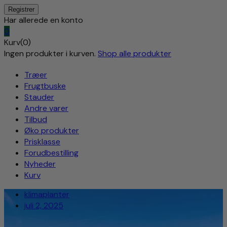
Har allerede en konto
0
Kurv(0)
Ingen produkter i kurven.
Shop alle produkter
Træer
Frugtbuske
Stauder
Andre varer
Tilbud
Øko produkter
Prisklasse
Forudbestilling
Nyheder
Kurv
klimaplanter
juli 2, 2025