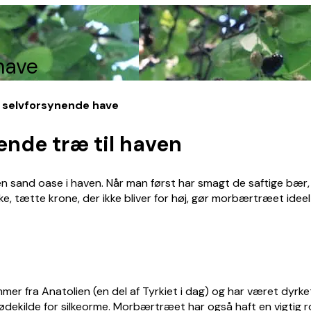
have
 selvforsynende have
nde træ til haven
n sand oase i haven. Når man først har smagt de saftige b
, tætte krone, der ikke bliver for høj, gør morbærtræet ideel
r fra Anatolien (en del af Tyrkiet i dag) og har været dyrket 
dekilde for silkeorme. Morbærtræet har også haft en vigtig rol