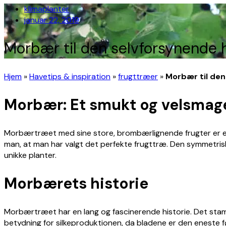
klimaplanter
januar 22, 2019
Morbær til den selvforsynende 
Hjem
»
Havetips & inspiration
»
frugttræer
»
Morbær til den
Morbær: Et smukt og velsmage
Morbærtræet med sine store, brombærlignende frugter er e
man, at man har valgt det perfekte frugttræ. Den symmetriske
unikke planter.
Morbærets historie
Morbærtræet har en lang og fascinerende historie. Det stamme
betydning for silkeproduktionen, da bladene er den eneste fø