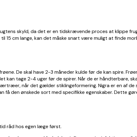
frugtens skyld, da det er en tidskrævende proces at klippe f
il 15 cm lange, kan det måske snart være muligt at finde mo
ne. De skal have 2-3 måneder kulde før de kan spire. Frøene 
det kan tage 2-4 uger før de spirer. Når de er håndterbare, s
ærtræer, når det gælder stiklingeformering. Nigra er en af de 
n få den ønskede sort med specifikke egenskaber. Dette gøre
ltid råd hos egen læge først.