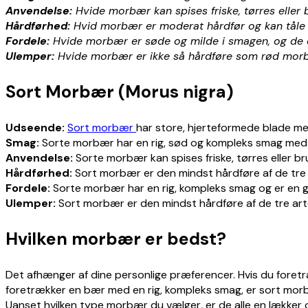
Anvendelse:
Hvide morbær kan spises friske, tørres eller b
Hårdførhed:
Hvid morbær er moderat hårdfør og kan tåle t
Fordele:
Hvide morbær er søde og milde i smagen, og de er 
Ulemper:
Hvide morbær er ikke så hårdføre som rød morbæ
Sort Morbær (Morus nigra)
Udseende:
Sort morbær
har store, hjerteformede blade med 
Smag:
Sorte morbær har en rig, sød og kompleks smag med en
Anvendelse:
Sorte morbær kan spises friske, tørres eller brug
Hårdførhed:
Sort morbær er den mindst hårdføre af de tre a
Fordele:
Sorte morbær har en rig, kompleks smag og er en go
Ulemper:
Sort morbær er den mindst hårdføre af de tre arte
Hvilken morbær er bedst?
Det afhænger af dine personlige præferencer. Hvis du foretr
foretrækker en bær med en rig, kompleks smag, er sort morb
Uanset hvilken type morbær du vælger, er de alle en lækker 