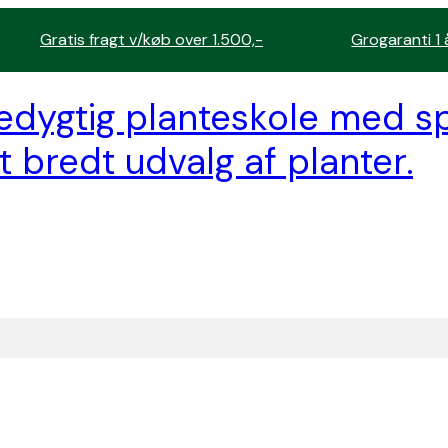
Gratis fragt v/køb over 1.500,-
Grogaranti 1 
edygtig planteskole med sp
t bredt udvalg af planter.