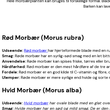
Hele morbærplanten kan bruges til forskellige formål.
Blad
Barken kan lave
Rød Morbær (Morus rubra)
Udseende:
Rød morbær
har hjerteformede blade med en ru 
Smag:
Røde morbær har en syrlig-sød smag med en let bitte
Anvendelse:
Røde morbær kan spises friske, tørres eller brug
Hårdførhed:
Rød morbær er den mest hårdføre af de tre art
Fordele:
Rød morbær er en god kilde til C-vitamin og fibre,
Ulemper:
Røde morbær er mere syrlige end hvide og sorte 
Hvid Morbær (Morus alba)
Udseende:
Hvid morbær
har ovale blade med en glat overf
Smag:
Hvide morbær har en sød og mild smag. De er den sø