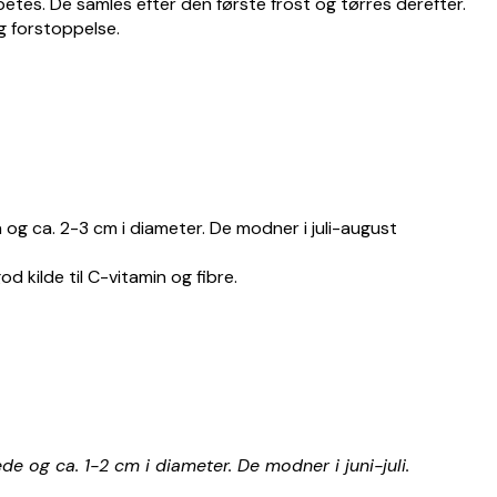
betes.
De samles efter den første frost og tørres derefter.
g forstoppelse.
 og ca. 2-3 cm i diameter. De modner i juli-august
d kilde til C-vitamin og fibre.
e og ca. 1-2 cm i diameter. De modner i juni-juli.