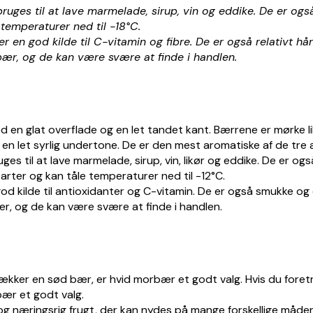
ruges til at lave marmelade, sirup, vin og eddike. De er også
emperaturer ned til -18°C.
en god kilde til C-vitamin og fibre. De er også relativt hår
r, og de kan være svære at finde i handlen.
en glat overflade og en let tandet kant. Bærrene er mørke lilla
 let syrlig undertone. De er den mest aromatiske af de tre a
es til at lave marmelade, sirup, vin, likør og eddike. De er ogs
rter og kan tåle temperaturer ned til -12°C.
d kilde til antioxidanter og C-vitamin. De er også smukke og 
r, og de kan være svære at finde i handlen.
ækker en sød bær, er hvid morbær et godt valg. Hvis du foret
ær et godt valg.
og næringsrig frugt, der kan nydes på mange forskellige måder