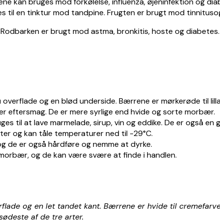
ene kan bruges mod forkølelse,
influenza,
øjeninfektion og dia
s til en tinktur mod tandpine.
Frugten er brugt mod tinnitus
o
Rodbarken er brugt mod astma, bronkitis, hoste og diabetes.
overflade og en blød underside. Bærrene er mørkerøde til lilla
r eftersmag. De er mere syrlige end hvide og sorte morbær.
es til at lave marmelade, sirup, vin og eddike. De er også en go
er og kan tåle temperaturer ned til -29°C.
 og de er også hårdføre og nemme at dyrke.
morbær, og de kan være svære at finde i handlen.
lade og en let tandet kant. Bærrene er hvide til cremefarved
deste af de tre arter.