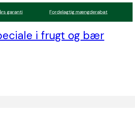
års garanti
Fordelagtig mængderabat
eciale i frugt og bær