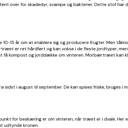
tent over for skadedyr, svampe og bakterier. Dette stof har de
ge 10-15 år om at etablere sig og producere frugter. Men t
træet er ret hårdført og kan vokse i de fleste jordtyper, men t
t få kompost og jorddække om vinteren. Morbærtræet kan klare e
idst i august til september. De kan spises friske, bruges i m
kt for beskæring er om vinteren, når træet er i dvale. Her e
 at udtynde kronen.