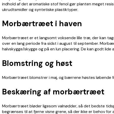
indhold af det aromatiske stof fenol gør planten meget resis
ukrudtsmidler og syntetiske plastiktyper.
Morbærtræet i haven
Morbærtræet er et langsomt voksende lille træ, der kan ta
over en lang periode fra sidst i august til september. Morbær
halvskygge/skygge og på en lun placering. De kan godt lide a
Blomstring og høst
Morbærtræet blomstrer i maj, og bærrene høstes løbende fra s
Beskæring af morbærtræet
Morbærtræet bløder ligesom valnødder, så det bedste tidspun
begrænses til at fjerne visne grene, så der ikke er behov for