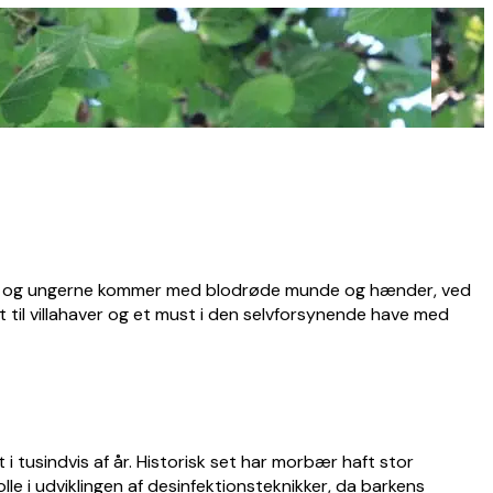
ær, og ungerne kommer med blodrøde munde og hænder, ved
t til villahaver og et must i den selvforsynende have med
i tusindvis af år. Historisk set har morbær haft stor
le i udviklingen af desinfektionsteknikker, da barkens