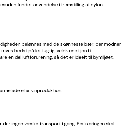
suden fundet anvendelse i fremstilling af nylon,
ålmodigheden belønnes med de skønneste bær, der modner
rives bedst på let fugtig, veldrænet jord i
n del luftforurening, så det er ideelt til bymiljøet.
armelade eller vinproduktion.
r der ingen væske transport i gang. Beskæringen skal