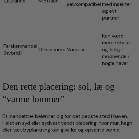
‘Lauranne’
Midt/sen
selvkompatibel
med insekter
og evt.
partner
Kan være
mere robust
Ferskenmandel
Ofte senere
Varierer
og tidligt
(hybrid)
modnende i
nogle haver
Den rette placering: sol, læ og
“varme lommer”
Et mandeltræ belønner dig for det bedste sted i haven.
Helst en syd eller sydvest vendt placering, hvor mur, hegn
eller tæt beplantning kan give læ og opsamle varme.