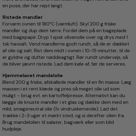
en pose, der har rejst langt.
Ristede mandler
Forvarm ovnen til 180°C (varmluft). Skyl 200 g friske
mandler og dup dem tørre. Fordel dem på en bageplade
med bagepapir. Dryp 1 spsk olivenolie over og drys med 1
tsk havsalt. Vend mandlerne godt rundt, så de er dækket
af olie og salt. Rist dem midt i ovnen i 10-15 minutter, til de
er gyldne og dufter nøddeagtigt. Rør rundt undervejs, så
de bliver jævnt ristede. Lad dem køle af, før de serveres.
Hjemmelavet mandelolie
Blend 200 g friske, afskallede mandler til en fin masse. Læg
massen i et rent klæde og pres så meget olie ud som
muligt – brug evt. en kartoffelpresse. Alternativt kan du
lægge de knuste mandler i et glas og dække dem med en
mild, smagsneutral olie (fx vindruekerneolie). Lad det
trække i 2-3 uger et mørkt sted, og si derefter olien fra.
Brug mandelolien til salater, bagværk eller som blid
hudpleje.