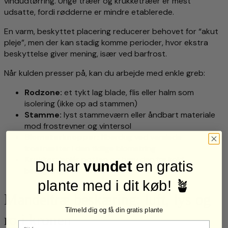
vindudtørring. Unge træer og krukketræer er mest
udsatte, fordi rødderne er mindre etablerede.
En varm, beskyttet placering reducerer behovet for “akut
pleje”, men der kan stadig komme perioder, hvor ekstra
beskyttelse giver mening, især ved barfrost.
Når kulden presser på, kan du arbejde med enkle greb:
Rodzone:
et tykt lag blade, flis eller halm som
isolering (ikke op ad stammen)
Stamme:
lyst stammeværn eller åndbart materiale
mod frostrevner og vintersol
Blomsterknopper:
fiberdug ved varslede
frostnætter i den tidlige blomstring
Krukker:
isolér potten og hæv den fra kold
Du har
vundet
en gratis
belægning
plante med i dit køb! 🪴
Mandeltræ beskæring: luft, lys og
Tilmeld dig og få din gratis plante
ro i kronen