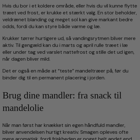
Hvis du bor i et koldere område, eller hvis du vil kunne flytte
træet ved frost, er krukke et stærkt valg. En stor beholder,
veldrænet blanding og meget sol kan give markant bedre
odds, fordi du kan styre både varme og læ.
Krukker tørrer hurtigere ud, så vandingsrytmen bliver mere
aktiv. Til gengæld kan du i marts og april rulle træet i læ
eller under tag ved varslet nattefrost og stille det ud igen,
når dagen bliver mild.
Det er også en måde at “teste” mandeltræer på, før du
binder dig til en permanent placering i jorden.
Brug dine mandler: fra snack til
mandelolie
Når man først har knækket sin egen håndfuld mandler,
bliver anvendelsen hurtigt kreativ. Smagen opleves ofte
mere aromatisk, fordi friskheden er noget helt andet end