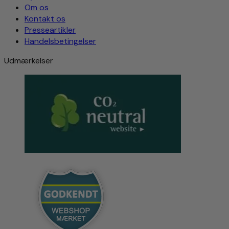
Om os
Kontakt os
Presseartikler
Handelsbetingelser
Udmærkelser