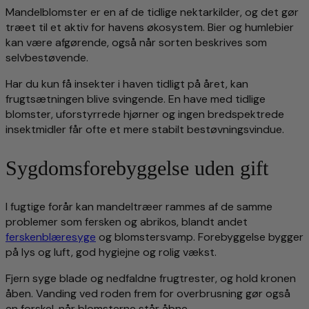
Mandelblomster er en af de tidlige nektarkilder, og det gør
træet til et aktiv for havens økosystem. Bier og humlebier
kan være afgørende, også når sorten beskrives som
selvbestøvende.
Har du kun få insekter i haven tidligt på året, kan
frugtsætningen blive svingende. En have med tidlige
blomster, uforstyrrede hjørner og ingen bredspektrede
insektmidler får ofte et mere stabilt bestøvningsvindue.
Sygdomsforebyggelse uden gift
I fugtige forår kan mandeltræer rammes af de samme
problemer som fersken og abrikos, blandt andet
ferskenblæresyge
og blomstersvamp. Forebyggelse bygger
på lys og luft, god hygiejne og rolig vækst.
Fjern syge blade og nedfaldne frugtrester, og hold kronen
åben. Vanding ved roden frem for overbrusning gør også
en forskel, når blomsterne står åbne.