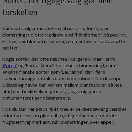
Sorter: det rigtige valg gør hele
forskellen
Når man vælger mandeltræ til nordiske forhold, er
blomstringstid ofte vigtigere end “hårdførhed” på papiret.
Et træ, der blomstrer senere, rammer færre frostudsatte
nætter.
Nogle sorter, der ofte nævnes i køligere klimaer, er fx
‘Robijn’
og ‘Penta’ (kendt for senere blomstring), samt
enkelte franske sorter som ‘Lauranne’, der i flere
sammenhænge omtales som mere robust i Nordeuropa.
Udbud og navne kan variere mellem planteskoler, så læs
altid sortbeskrivelsen grundigt, og vælg gerne
dokumenteret sene blomstrere.
Hvis du kun har plads til ét træ, er selvbestøvning værd at
prioritere. Har du plads til to, stiger chancen for stabil
frugtsætning markant, når blomstringen overlapper.