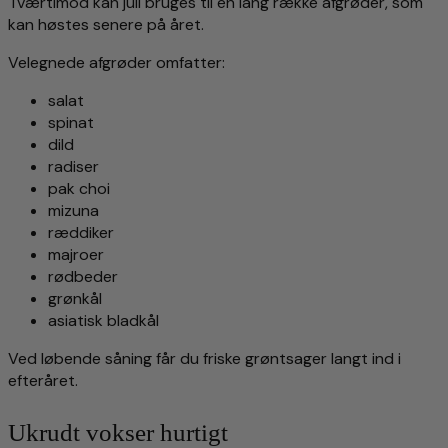
Tværtimod kan juli bruges til en lang række afgrøder, som
kan høstes senere på året.
Velegnede afgrøder omfatter:
salat
spinat
dild
radiser
pak choi
mizuna
ræddiker
majroer
rødbeder
grønkål
asiatisk bladkål
Ved løbende såning får du friske grøntsager langt ind i
efteråret.
Ukrudt vokser hurtigt