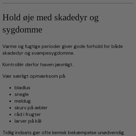
Hold øje med skadedyr og
sygdomme
Varme og fugtige perioder giver gode forhold for både
skadedyr og svampesygdomme.
Kontrollér derfor haven jævnligt.
Vær særligt opmærksom på:
bladlus
snegle
meldug
skurv på æbler
råd i frugter
larver på kål
Tidlig indsats gør ofte kemisk bekæmpelse unødvendig.