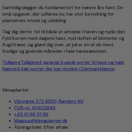
Samtidig lægger du fundamentet for næste års høst. De
små opgaver, der udføres nu, har stor betydning for
planternes trivsel og udvikling.
Tag dig derfor tid til både at arbejde i haven og nyde den.
Fyld kurven med dagens høst, nyd duften af blomster og
frugttræer, og glæd dig over, at juli er en af de mest
frodige og givende måneder i hele havesæsonen.
Tidligere
Tidligere
4 japansk kvæde sorter til have og hæk
Næste
4 kaki sorter der kan modne i Danmark
Næste
Klimaplanter
Viborgvej 372 8920, Randers NV
CVR-nr. 40622845
+45 61 66 51 56
Magnus@klimaplanter.dk
Åbningstider: Efter aftale