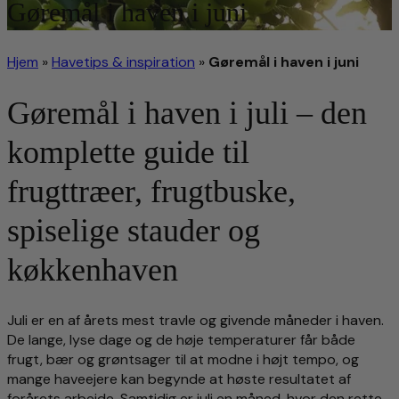
Gøremål i haven i juni
Hjem
»
Havetips & inspiration
»
Gøremål i haven i juni
Gøremål i haven i juli – den
komplette guide til
frugttræer, frugtbuske,
spiselige stauder og
køkkenhaven
Juli er en af årets mest travle og givende måneder i haven.
De lange, lyse dage og de høje temperaturer får både
frugt, bær og grøntsager til at modne i højt tempo, og
mange haveejere kan begynde at høste resultatet af
forårets arbejde. Samtidig er juli en måned, hvor den rette