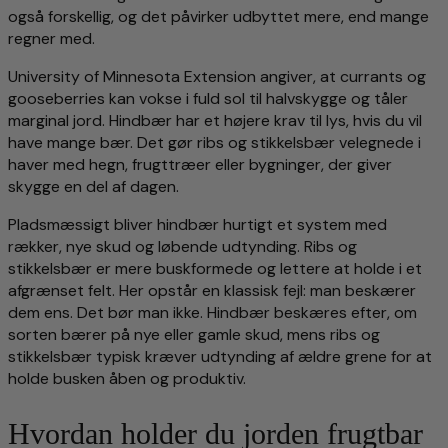
også forskellig, og det påvirker udbyttet mere, end mange
regner med.
University of Minnesota Extension angiver, at currants og
gooseberries kan vokse i fuld sol til halvskygge og tåler
marginal jord. Hindbær har et højere krav til lys, hvis du vil
have mange bær. Det gør ribs og stikkelsbær velegnede i
haver med hegn, frugttræer eller bygninger, der giver
skygge en del af dagen.
Pladsmæssigt bliver hindbær hurtigt et system med
rækker, nye skud og løbende udtynding. Ribs og
stikkelsbær er mere buskformede og lettere at holde i et
afgrænset felt. Her opstår en klassisk fejl: man beskærer
dem ens. Det bør man ikke. Hindbær beskæres efter, om
sorten bærer på nye eller gamle skud, mens ribs og
stikkelsbær typisk kræver udtynding af ældre grene for at
holde busken åben og produktiv.
Hvordan holder du jorden frugtbar