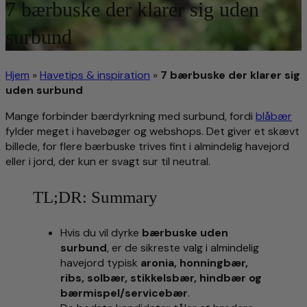
7 bærbuske der klarer sig uden
surbund
Hjem
»
Havetips & inspiration
»
7 bærbuske der klarer sig
uden surbund
Mange forbinder bærdyrkning med surbund, fordi
blåbær
fylder meget i havebøger og webshops. Det giver et skævt
billede, for flere bærbuske trives fint i almindelig havejord
eller i jord, der kun er svagt sur til neutral.
TL;DR: Summary
Hvis du vil dyrke
bærbuske uden
surbund
, er de sikreste valg i almindelig
havejord typisk
aronia, honningbær,
ribs, solbær, stikkelsbær, hindbær og
bærmispel/servicebær
.