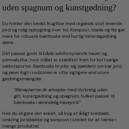
uden spagnum og kunstgødning?
Du holder den bedst frugtbar med organisk stof, levende
jord og rolig opbygning over tid. Kompost, blade og flis gør
mere for robuste bærbuske end hurtig mineralgødning
alene.
Det passer godt til både selvforsynende haver og
permakultur, hvor målet er stabilitet frem for kortvarige
vækstspurter. Bærbuske bryder sig sjældent om bar jord,
og jævn fugt i rodzonen er ofte vigtigere end store
gødningsmængder.
“Klimaplanter.dk arbejder med dyrkning uden
gift, kunstgødning og spagnum, hvilket passer til
bærbuske i almindelig havejord.”
Hvis du vil gøre det enkelt, så byg et årligt kredsløb
omkring jorddække og kompost i stedet for at tænke i
mange produkter.