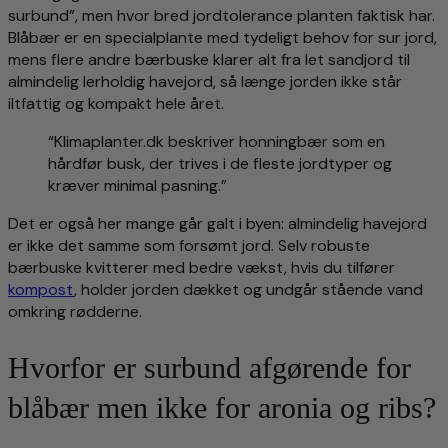
surbund”, men hvor bred jordtolerance planten faktisk har.
Blåbær er en specialplante med tydeligt behov for sur jord,
mens flere andre bærbuske klarer alt fra let sandjord til
almindelig lerholdig havejord, så længe jorden ikke står
iltfattig og kompakt hele året.
“Klimaplanter.dk beskriver honningbær som en
hårdfør busk, der trives i de fleste jordtyper og
kræver minimal pasning.”
Det er også her mange går galt i byen: almindelig havejord
er ikke det samme som forsømt jord. Selv robuste
bærbuske kvitterer med bedre vækst, hvis du tilfører
kompost
, holder jorden dækket og undgår stående vand
omkring rødderne.
Hvorfor er surbund afgørende for
blåbær men ikke for aronia og ribs?