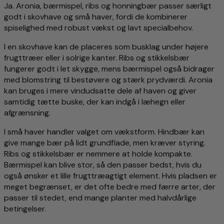
Ja. Aronia, bærmispel, ribs og honningbær passer særligt
godt i skovhave og små haver, fordi de kombinerer
spiselighed med robust vækst og lavt specialbehov.
I en skovhave kan de placeres som busklag under højere
frugttræer eller i solrige kanter. Ribs og stikkelsbær
fungerer godt i let skygge, mens bærmispel også bidrager
med blomstring til bestøvere og stærk prydværdi. Aronia
kan bruges i mere vindudsatte dele af haven og giver
samtidig tætte buske, der kan indgå i læhegn eller
afgrænsning.
I små haver handler valget om vækstform. Hindbær kan
give mange bær på lidt grundflade, men kræver styring.
Ribs og stikkelsbær er nemmere at holde kompakte.
Bærmispel kan blive stor, så den passer bedst, hvis du
også ønsker et lille frugttræagtigt element. Hvis pladsen er
meget begrænset, er det ofte bedre med færre arter, der
passer til stedet, end mange planter med halvdårlige
betingelser.