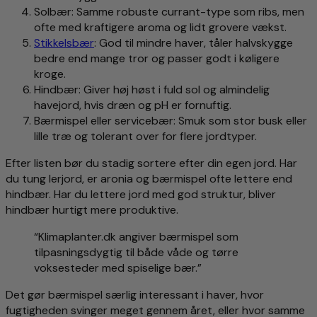
Solbær: Samme robuste currant-type som ribs, men
ofte med kraftigere aroma og lidt grovere vækst.
Stikkelsbær
: God til mindre haver, tåler halvskygge
bedre end mange tror og passer godt i køligere
kroge.
Hindbær: Giver høj høst i fuld sol og almindelig
havejord, hvis dræn og pH er fornuftig.
Bærmispel eller servicebær: Smuk som stor busk eller
lille træ og tolerant over for flere jordtyper.
Efter listen bør du stadig sortere efter din egen jord. Har
du tung lerjord, er aronia og bærmispel ofte lettere end
hindbær. Har du lettere jord med god struktur, bliver
hindbær hurtigt mere produktive.
“Klimaplanter.dk angiver bærmispel som
tilpasningsdygtig til både våde og tørre
voksesteder med spiselige bær.”
Det gør bærmispel særlig interessant i haver, hvor
fugtigheden svinger meget gennem året, eller hvor samme