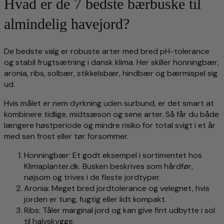
Hvad er de 7 bedste bærbuske til
almindelig havejord?
De bedste valg er robuste arter med bred pH-tolerance
og stabil frugtsætning i dansk klima. Her skiller honningbær,
aronia, ribs, solbær, stikkelsbær, hindbær og bærmispel sig
ud.
Hvis målet er nem dyrkning uden surbund, er det smart at
kombinere tidlige, midtsæson og sene arter. Så får du både
længere høstperiode og mindre risiko for total svigt i et år
med sen frost eller tør forsommer.
Honningbær: Et godt eksempel i sortimentet hos
Klimaplanter.dk. Busken beskrives som hårdfør,
nøjsom og trives i de fleste jordtyper.
Aronia: Meget bred jordtolerance og velegnet, hvis
jorden er tung, fugtig eller lidt kompakt.
Ribs: Tåler marginal jord og kan give fint udbytte i sol
til halvskygge.