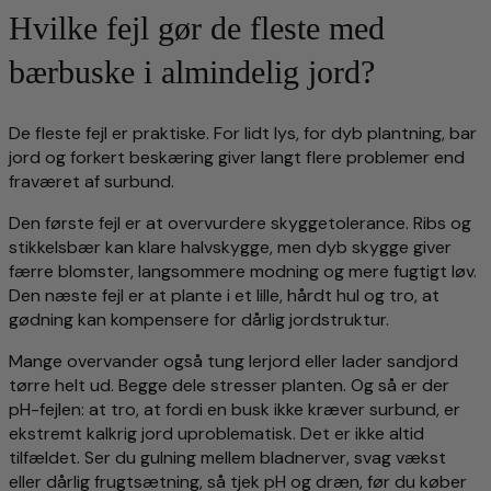
Hvilke fejl gør de fleste med
bærbuske i almindelig jord?
De fleste fejl er praktiske. For lidt lys, for dyb plantning, bar
jord og forkert beskæring giver langt flere problemer end
fraværet af surbund.
Den første fejl er at overvurdere skyggetolerance. Ribs og
stikkelsbær kan klare halvskygge, men dyb skygge giver
færre blomster, langsommere modning og mere fugtigt løv.
Den næste fejl er at plante i et lille, hårdt hul og tro, at
gødning kan kompensere for dårlig jordstruktur.
Mange overvander også tung lerjord eller lader sandjord
tørre helt ud. Begge dele stresser planten. Og så er der
pH-fejlen: at tro, at fordi en busk ikke kræver surbund, er
ekstremt kalkrig jord uproblematisk. Det er ikke altid
tilfældet. Ser du gulning mellem bladnerver, svag vækst
eller dårlig frugtsætning, så tjek pH og dræn, før du køber