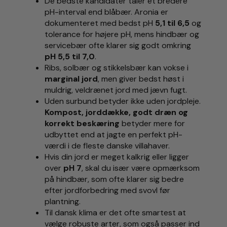
De bedste kandidater tåler et bredere
pH-interval end blåbær. Aronia er
dokumenteret med bedst pH
5,1 til 6,5
og
tolerance for højere pH, mens hindbær og
servicebær ofte klarer sig godt omkring
pH 5,5 til 7,0
.
Ribs, solbær og stikkelsbær kan vokse i
marginal jord
, men giver bedst høst i
muldrig, veldrænet jord med jævn fugt.
Uden surbund betyder ikke uden jordpleje.
Kompost, jorddække, godt dræn og
korrekt beskæring
betyder mere for
udbyttet end at jagte en perfekt pH-
værdi i de fleste danske villahaver.
Hvis din jord er meget kalkrig eller ligger
over
pH 7
, skal du især være opmærksom
på hindbær, som ofte klarer sig bedre
efter jordforbedring med svovl før
plantning.
Til dansk klima er det ofte smartest at
vælge robuste arter, som også passer ind