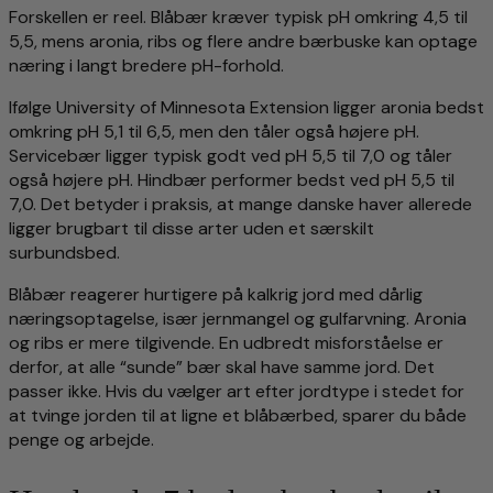
Forskellen er reel. Blåbær kræver typisk pH omkring 4,5 til
5,5, mens aronia, ribs og flere andre bærbuske kan optage
næring i langt bredere pH-forhold.
Ifølge University of Minnesota Extension ligger aronia bedst
omkring pH 5,1 til 6,5, men den tåler også højere pH.
Servicebær ligger typisk godt ved pH 5,5 til 7,0 og tåler
også højere pH. Hindbær performer bedst ved pH 5,5 til
7,0. Det betyder i praksis, at mange danske haver allerede
ligger brugbart til disse arter uden et særskilt
surbundsbed.
Blåbær reagerer hurtigere på kalkrig jord med dårlig
næringsoptagelse, især jernmangel og gulfarvning. Aronia
og ribs er mere tilgivende. En udbredt misforståelse er
derfor, at alle “sunde” bær skal have samme jord. Det
passer ikke. Hvis du vælger art efter jordtype i stedet for
at tvinge jorden til at ligne et blåbærbed, sparer du både
penge og arbejde.