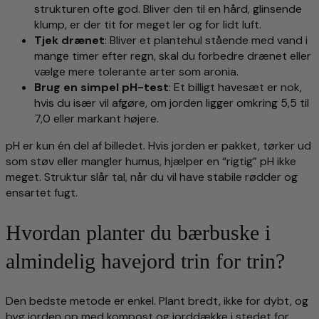
strukturen ofte god. Bliver den til en hård, glinsende
klump, er der tit for meget ler og for lidt luft.
Tjek drænet
: Bliver et plantehul stående med vand i
mange timer efter regn, skal du forbedre drænet eller
vælge mere tolerante arter som aronia.
Brug en simpel pH-test
: Et billigt havesæt er nok,
hvis du især vil afgøre, om jorden ligger omkring 5,5 til
7,0 eller markant højere.
pH er kun én del af billedet. Hvis jorden er pakket, tørker ud
som støv eller mangler humus, hjælper en “rigtig” pH ikke
meget. Struktur slår tal, når du vil have stabile rødder og
ensartet fugt.
Hvordan planter du bærbuske i
almindelig havejord trin for trin?
Den bedste metode er enkel. Plant bredt, ikke for dybt, og
byg jorden op med kompost og jorddække i stedet for