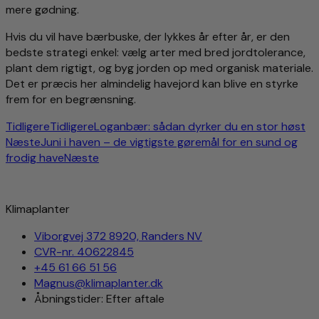
mere gødning.
Hvis du vil have bærbuske, der lykkes år efter år, er den
bedste strategi enkel: vælg arter med bred jordtolerance,
plant dem rigtigt, og byg jorden op med organisk materiale.
Det er præcis her almindelig havejord kan blive en styrke
frem for en begrænsning.
Tidligere
Tidligere
Loganbær: sådan dyrker du en stor høst
Næste
Juni i haven – de vigtigste gøremål for en sund og
frodig have
Næste
Klimaplanter
Viborgvej 372 8920, Randers NV
CVR-nr. 40622845
+45 61 66 51 56
Magnus@klimaplanter.dk
Åbningstider: Efter aftale