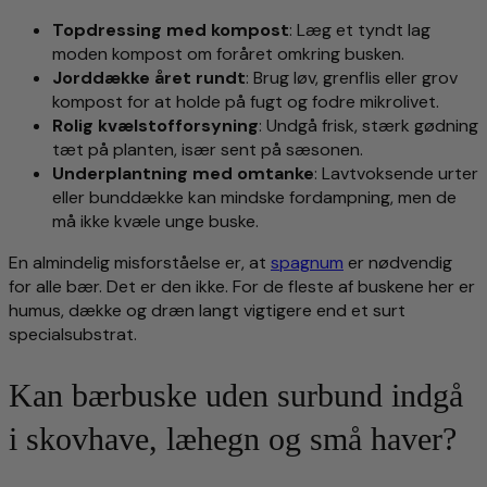
Topdressing med kompost
: Læg et tyndt lag
moden kompost om foråret omkring busken.
Jorddække året rundt
: Brug løv, grenflis eller grov
kompost for at holde på fugt og fodre mikrolivet.
Rolig kvælstofforsyning
: Undgå frisk, stærk gødning
tæt på planten, især sent på sæsonen.
Underplantning med omtanke
: Lavtvoksende urter
eller bunddække kan mindske fordampning, men de
må ikke kvæle unge buske.
En almindelig misforståelse er, at
spagnum
er nødvendig
for alle bær. Det er den ikke. For de fleste af buskene her er
humus, dække og dræn langt vigtigere end et surt
specialsubstrat.
Kan bærbuske uden surbund indgå
i skovhave, læhegn og små haver?