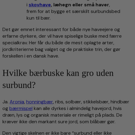
i
skovhave
, læhegn eller små haver
,
frem for at bygge et særskilt surbundsbed
kun til bær.
Det gør emnet interessant for både nye haveejere og
erfarne dyrkere, der vil have spiselige buske med færre
specialkrav. Her får du både de mest oplagte arter,
jordkriterierne bag valget og de praktiske trin, der gør
forskellen i en dansk have.
Hvilke bærbuske kan gro uden
surbund?
Ja.
Aronia
,
honningbær
, ribs, solbær, stikkelsbær, hindbær
og
bærmispel
kan alle dyrkes i almindelig havejord, hvis
dræn, lys og organisk materiale er rimeligt på plads. De
kræver ikke den markant sure jord, som blåbær gør.
Den vigtige skelnen er ikke bare “surbund eller ikke