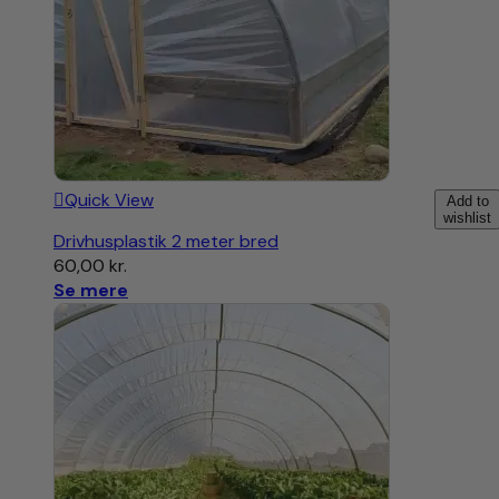
Quick View
Add to
wishlist
Drivhusplastik 2 meter bred
60,00
kr.
Se mere