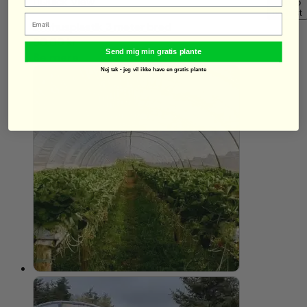
Quick View
Add to
wishlist
Email
Drivhusplastik 3 meter bred
90,00
kr.
Send mig min gratis plante
Se mere
Nej tak - jeg vil ikke have en gratis plante