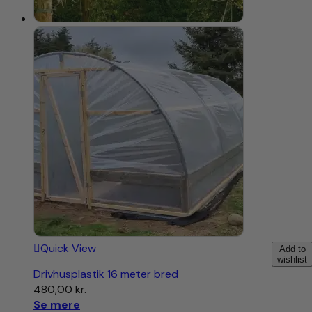
Quick View
Add to
wishlist
Drivhusplastik 16 meter bred
480,00
kr.
Se mere