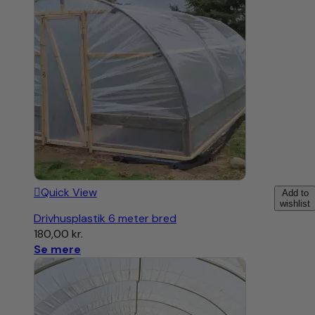
Quick View
Add to
wishlist
Drivhusplastik 6 meter bred
180,00
kr.
Se mere