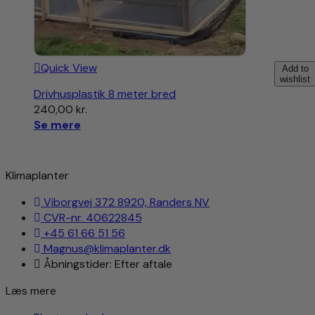
Quick View
Add to
wishlist
Drivhusplastik 8 meter bred
240,00
kr.
Se mere
Klimaplanter
Viborgvej 372 8920, Randers NV
CVR-nr. 40622845
+45 61 66 51 56
Magnus@klimaplanter.dk
Åbningstider: Efter aftale
Læs mere