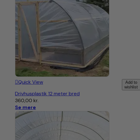
Quick View
Add to
wishlist
Drivhusplastik 12 meter bred
360,00
kr.
Se mere