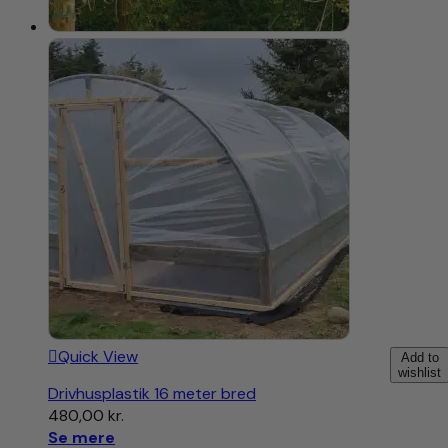
Quick View
Add to
wishlist
Drivhusplastik 16 meter bred
480,00
kr.
Se mere