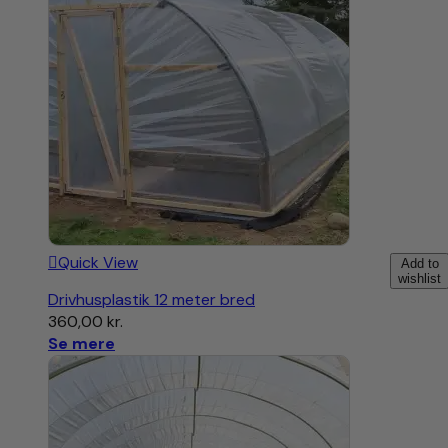
Quick View
Add to
wishlist
Drivhusplastik 12 meter bred
360,00
kr.
Se mere