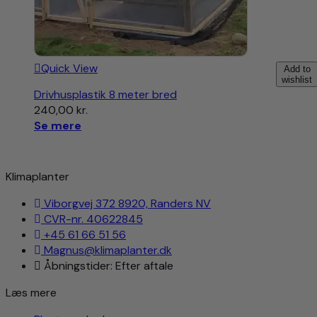
Quick View
Add to
wishlist
Drivhusplastik 8 meter bred
240,00
kr.
Se mere
Klimaplanter
Viborgvej 372 8920, Randers NV
CVR-nr. 40622845
+45 61 66 51 56
Magnus@klimaplanter.dk
Åbningstider: Efter aftale
Læs mere