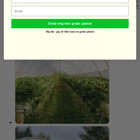
Quick View
Add to
wishlist
Email
Drivhusplastik 3 meter bred
90,00
kr.
Send mig min gratis plante
Se mere
Nej tak - jeg vil ikke have en gratis plante