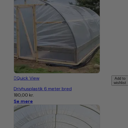
Quick View
Add to
wishlist
Drivhusplastik 6 meter bred
180,00
kr.
Se mere