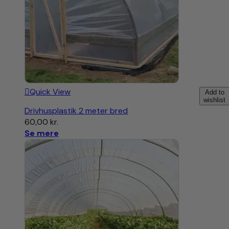
Quick View
Add to
wishlist
Drivhusplastik 2 meter bred
60,00
kr.
Se mere