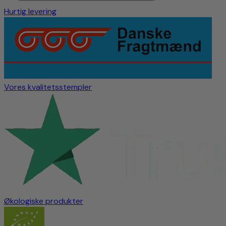
Hurtig levering
Vores kvalitetsstempler
Økologiske produkter