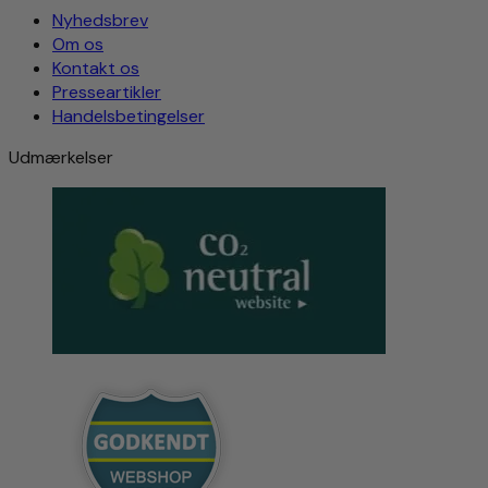
Nyhedsbrev
Om os
Kontakt os
Presseartikler
Handelsbetingelser
Udmærkelser