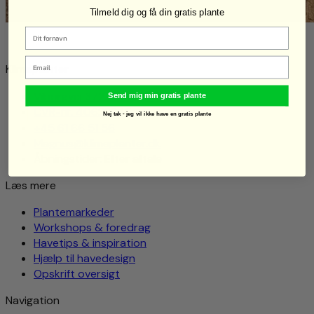
Tilmeld dig og få din gratis plante
Email
Klimaplanter
Viborgvej 372 8920, Randers NV
Send mig min gratis plante
CVR-nr. 40622845
Nej tak - jeg vil ikke have en gratis plante
+45 61 66 51 56
Magnus@klimaplanter.dk
Åbningstider: Efter aftale
Læs mere
Plantemarkeder
Workshops & foredrag
Havetips & inspiration
Hjælp til havedesign
Opskrift oversigt
Navigation