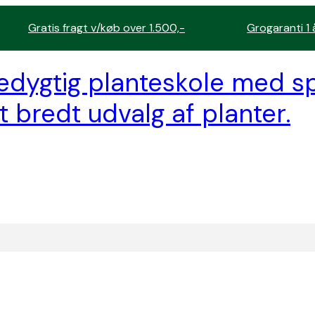
Gratis fragt v/køb over 1.500,-
Grogaranti 1 
edygtig planteskole med sp
t bredt udvalg af planter.